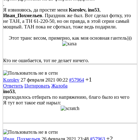
.
Я извиняюсь, да простят меня
Korolev,
ino53
,
Иван_Похмельев
. Праздник же был. Вот сделал фотку, это
не ТАН, а ТН 61-220-50, но он правда, в этой серии самый
мощный. ТАН пока не сфоткал, тоже ведь подарили.
Этот транс весом, примерно, как моя основная гантель)))
Кто не ошибается, тот не делает ничего.
+1
Korolev
27 февраля 2021 00:22
#57964
Ответить
Цитировать
Жалоба
ino53
,
приходилось отбирать по напряжению, благо было из чего
Я тут вот такое ешё нарыл:
+2
Иван_Похмельев
26 февраля 2021 23:48
#57963