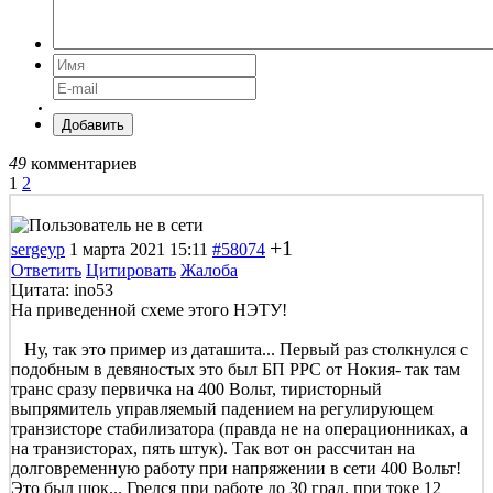
Добавить
49
комментариев
1
2
+1
sergeyp
1 марта 2021 15:11
#58074
Ответить
Цитировать
Жалоба
Цитата: ino53
На приведенной схеме этого НЭТУ!
Ну, так это пример из даташита... Первый раз столкнулся с
подобным в девяностых это был БП РРС от Нокия- так там
транс сразу первичка на 400 Вольт, тиристорный
выпрямитель управляемый падением на регулирующем
транзисторе стабилизатора (правда не на операционниках, а
на транзисторах, пять штук). Так вот он рассчитан на
долговременную работу при напряжении в сети 400 Вольт!
Это был шок... Грелся при работе до 30 град. при токе 12