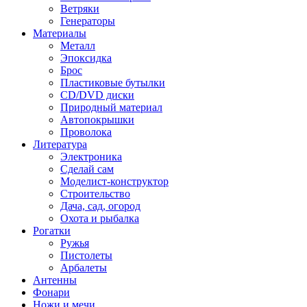
Ветряки
Генераторы
Материалы
Металл
Эпоксидка
Брос
Пластиковые бутылки
CD/DVD диски
Природный материал
Автопокрышки
Проволока
Литература
Электроника
Сделай сам
Моделист-конструктор
Строительство
Дача, сад, огород
Охота и рыбалка
Рогатки
Ружья
Пистолеты
Арбалеты
Антенны
Фонари
Ножи и мечи