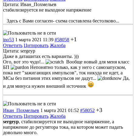
Цитата: Иван_Похмельев
стабилизируется не выходное напряжение
Здесь с Вами согласен- схема составлена бестолково...
+1
ino53
1 марта 2021 11:39
#58058
Ответить
Цитировать
Жалоба
Цитата: sergeyp
Даже в даташитах есть варианты. )))
Ого, вот это чудо!...
Вообще новый для меня класс
БП
Непонятно только, как у него с самозапуском,
пока нет "зажигающих импульсов", ток никуда не идет, а
МСы без питания этих импульсов не дадут...
Да,
и для минуса нужен внешний источник
+3
Иван_Похмельев
1 марта 2021 01:52
#58052
Ответить
Цитировать
Жалоба
sergeyp
, стабилизируется не выходное напряжение, а
напряжение до регулятора тока, на котором может падать
довольно много.