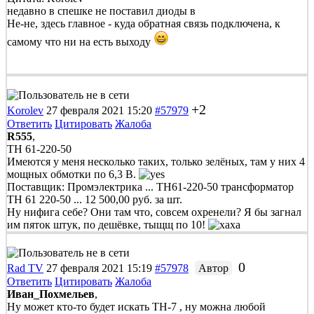
недавно в спешке не поставил диоды в
Не-не, здесь главное - куда обратная связь подключена, к
самому что ни на есть выходу
+2
Korolev
27 февраля 2021 15:20
#57979
Ответить
Цитировать
Жалоба
R555
,
ТН 61-220-50
Имеются у меня несколько таких, только зелёных, там у них 4
мощных обмотки по 6,3 В.
Поставщик: Промэлектрика ... ТН61-220-50 трансформатор
ТН 61 220-50 ... 12 500,00 руб. за шт.
Ну нифига себе? Они там что, совсем охренели? Я бы загнал
им пяток штук, по дешёвке, тыщщ по 10!
0
Rad TV
27 февраля 2021 15:19
#57978
Автор
Ответить
Цитировать
Жалоба
Иван_Похмельев
,
Ну может кто-то будет искать ТН-7 , ну можна любой