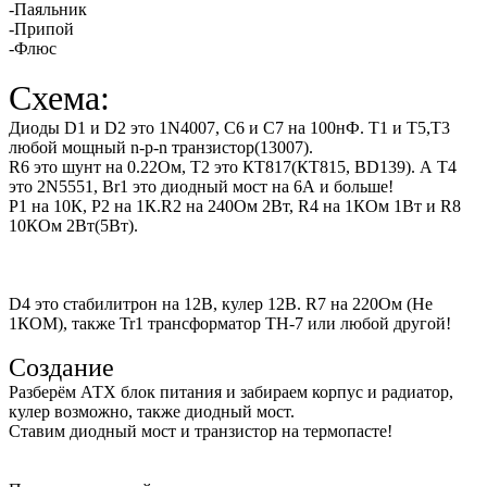
-Паяльник
-Припой
-Флюс
Схема:
Диоды D1 и D2 это 1N4007, C6 и C7 на 100нФ. Т1 и Т5,Т3
любой мощный n-p-n транзистор(13007).
R6 это шунт на 0.22Ом, Т2 это КТ817(КТ815, BD139). А T4
это 2N5551, Br1 это диодный мост на 6А и больше!
Р1 на 10К, Р2 на 1К.R2 на 240Ом 2Вт, R4 на 1КОм 1Вт и R8
10КОм 2Вт(5Вт).
D4 это стабилитрон на 12В, кулер 12В. R7 на 220Ом (Не
1КОМ), также Tr1 трансформатор ТН-7 или любой другой!
Создание
Разберём АТХ блок питания и забираем корпус и радиатор,
кулер возможно, также диодный мост.
Ставим диодный мост и транзистор на термопасте!