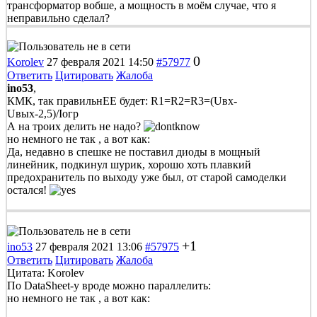
трансформатор вобше, а мощность в моём случае, что я
неправильно сделал?
0
Korolev
27 февраля 2021 14:50
#57977
Ответить
Цитировать
Жалоба
ino53
,
КМК, так правильнЕЕ будет: R1=R2=R3=(Uвх-
Uвых-2,5)/Iогр
А на троих делить не надо?
но немного не так , а вот как:
Да, недавно в спешке не поставил диоды в мощный
линейник, подкинул шурик, хорошо хоть плавкий
предохранитель по выходу уже был, от старой самоделки
остался!
+1
ino53
27 февраля 2021 13:06
#57975
Ответить
Цитировать
Жалоба
Цитата: Korolev
По DataSheet-у вроде можно параллелить:
но немного не так , а вот как: