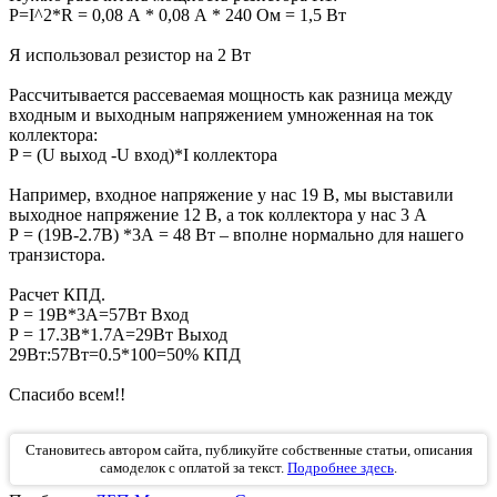
P=I^2*R = 0,08 А * 0,08 А * 240 Ом = 1,5 Вт
Я использовал резистор на 2 Вт
Рассчитывается рассеваемая мощность как разница между
входным и выходным напряжением умноженная на ток
коллектора:
P = (U выход -U вход)*I коллектора
Например, входное напряжение у нас 19 В, мы выставили
выходное напряжение 12 В, а ток коллектора у нас 3 А
Р = (19В-2.7В) *3А = 48 Вт – вполне нормально для нашего
транзистора.
Расчет КПД.
Р = 19В*3А=57Вт Вход
Р = 17.3В*1.7А=29Вт Выход
29Вт:57Вт=0.5*100=50% КПД
Спасибо всем!!
Становитесь автором сайта, публикуйте собственные статьи, описания
самоделок с оплатой за текст.
Подробнее здесь
.