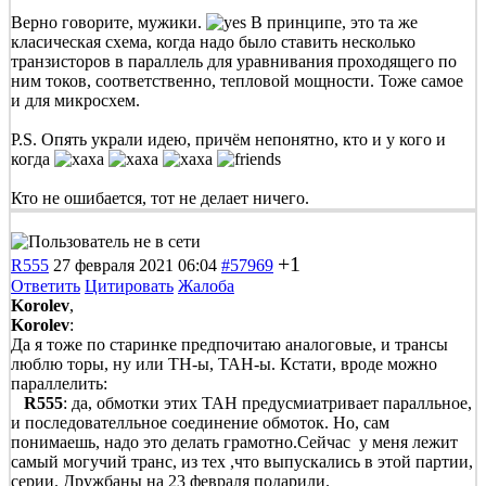
Верно говорите, мужики.
В принципе, это та же
класическая схема, когда надо было ставить несколько
транзисторов в параллель для уравнивания проходящего по
ним токов, соответственно, тепловой мощности. Тоже самое
и для микросхем.
P.S. Опять украли идею, причём непонятно, кто и у кого и
когда
Кто не ошибается, тот не делает ничего.
+1
R555
27 февраля 2021 06:04
#57969
Ответить
Цитировать
Жалоба
Korolev
,
Korolev
:
Да я тоже по старинке предпочитаю аналоговые, и трансы
люблю торы, ну или ТН-ы, ТАН-ы. Кстати, вроде можно
параллелить:
R555
: да, обмотки этих ТАН предусмиатривает паралльное,
и последователльное соединение обмоток. Но, сам
понимаешь, надо это делать грамотно.Сейчас у меня лежит
самый могучий транс, из тех ,что выпускались в этой партии,
серии. Дружбаны на 23 февраля подарили.