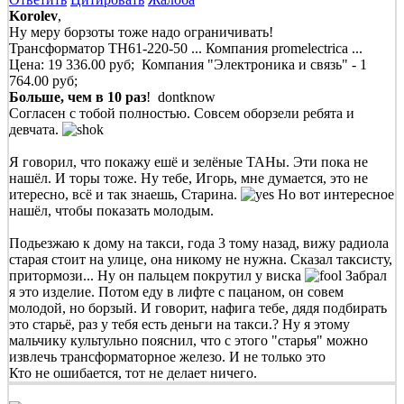
Korolev
,
Ну меру борзоты тоже надо ограничивать!
Трансформатор ТН61-220-50 ... Компания promelectrica ...
Цена: 19 336.00 руб; Компания "Электроника и связь" - 1
764.00 руб;
Больше, чем в 10 раз
! dontknow
Согласен с тобой полностью. Совсем оборзели ребята и
девчата.
Я говорил, что покажу ешё и зелёные ТАНы. Эти пока не
нашёл. И торы тоже. Ну тебе, Игорь, мне думается, это не
итересно, всё и так знаешь, Старина.
Но вот интересное
нашёл, чтобы показать молодым.
Подьезжаю к дому на такси, года 3 тому назад, вижу радиола
старая стоит на улице, она никому не нужна. Сказал таксисту,
притормози... Ну он пальцем покрутил у виска
Забрал
я это изделие. Потом еду в лифте с пацаном, он совем
молодой, но борзый. И говорит, нафига тебе, дядя подбирать
это старьё, раз у тебя есть деньги на такси.? Ну я этому
мальчику культульно пояснил, что с этого "старья" можно
извлечь трансформаторное железо. И не только это
Кто не ошибается, тот не делает ничего.