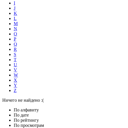
I
J
K
L
M
N
O
P
Q
R
S
T
U
V
W
X
Y
Z
Ничего не найдено :(
По алфавиту
По дате
По рейтингу
По просмотрам