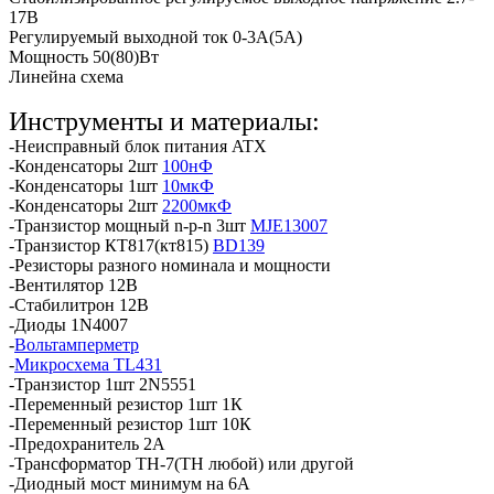
17В
Регулируемый выходной ток 0-3А(5А)
Мощность 50(80)Вт
Линейна схема
Инструменты и материалы:
-Неисправный блок питания ATX
-Конденсаторы 2шт
100нФ
-Конденсаторы 1шт
10мкФ
-Конденсаторы 2шт
2200мкФ
-Транзистор мощный n-p-n 3шт
MJE13007
-Транзистор КТ817(кт815)
BD139
-Резисторы разного номинала и мощности
-Вентилятор 12В
-Стабилитрон 12В
-Диоды 1N4007
-
Вольтамперметр
-
Микросхема TL431
-Транзистор 1шт 2N5551
-Переменный резистор 1шт 1К
-Переменный резистор 1шт 10К
-Предохранитель 2А
-Трансформатор ТН-7(ТН любой) или другой
-Диодный мост минимум на 6А