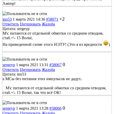
Ампер!
+2
ino53
1 марта 2021 14:36
#58071
Ответить
Цитировать
Жалоба
Цитата: sergeyp
М\с питаются от отдельной обмотки со средним отводом,
стаб.+\- 15 Вольт,
На приведенной схеме этого НЭТУ! (Это я из вредности
)
0
sergeyp
1 марта 2021 13:31
#58067
Ответить
Цитировать
Жалоба
Цитата: ino53
а МСы без питания этих импульсов не дадут..
М\с питаются от отдельной обмотки со средним отводом,
стаб.+\- 15 Вольт, так что всё ОК!
0
sergeyp
1 марта 2021 13:28
#58066
Ответить
Цитировать
Жалоба