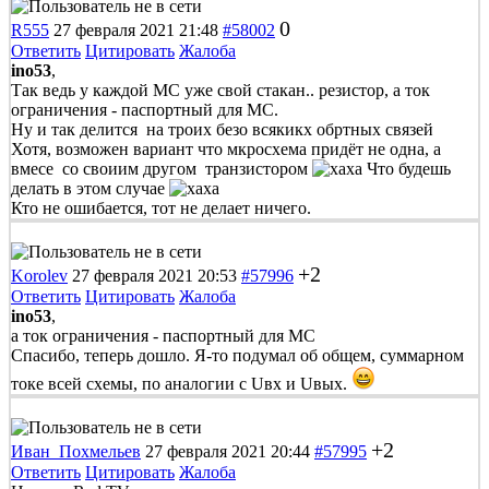
0
R555
27 февраля 2021 21:48
#58002
Ответить
Цитировать
Жалоба
ino53
,
Так ведь у каждой МС уже свой стакан.. резистор, а ток
ограничения - паспортный для МС.
Ну и так делится на троих безо всякикх обртных связей
Хотя, возможен вариант что мкросхема придёт не одна, а
вмесе со своиим другом транзистором
Что будешь
делать в этом случае
Кто не ошибается, тот не делает ничего.
+2
Korolev
27 февраля 2021 20:53
#57996
Ответить
Цитировать
Жалоба
ino53
,
а ток ограничения - паспортный для МС
Спасибо, теперь дошло. Я-то подумал об общем, суммарном
токе всей схемы, по аналогии с Uвх и Uвых.
+2
Иван_Похмельев
27 февраля 2021 20:44
#57995
Ответить
Цитировать
Жалоба