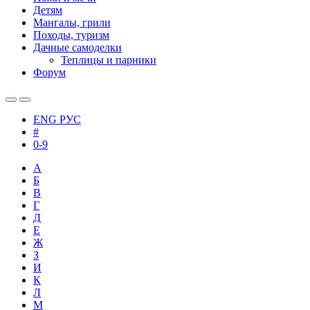
Детям
Мангалы, грили
Походы, туризм
Дачные самоделки
Теплицы и парники
Форум
ENG
РУС
#
0-9
А
Б
В
Г
Д
Е
Ж
З
И
К
Л
М