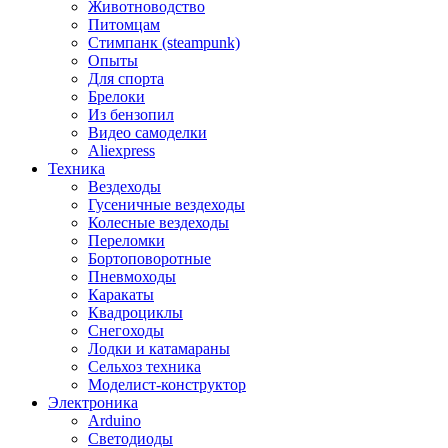
Животноводство
Питомцам
Стимпанк (steampunk)
Опыты
Для спорта
Брелоки
Из бензопил
Видео самоделки
Aliexpress
Техника
Вездеходы
Гусеничные вездеходы
Колесные вездеходы
Переломки
Бортоповоротные
Пневмоходы
Каракаты
Квадроциклы
Снегоходы
Лодки и катамараны
Сельхоз техника
Моделист-конструктор
Электроника
Arduino
Светодиоды