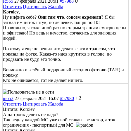
0
R555
27 февраля 2021 20:01
#57988
Ответить
Цитировать
Жалоба
Korolev
,
Ну нифига себе?
Они там что, совсем охренели?
Я бы
загнал им пяток штук, по дешёвке, тыщщ по 10!
Правильно, я тоже иной раз по старым трансам смотрю цены
и офигеваю! Но ведь и качество, согласись для знающих
людей.
Поэтому я еще не решил что делать с этим трансом, что
показал на фотке. Какая-то идея крутится в голове, но
продавать не буду, это точно.
Возможно и зелёный подарочный сегодня сфоткаю (ТАН) и
покажу.
Кто не ошибается, тот не делает ничего.
+2
ino53
27 февраля 2021 16:07
#57980
Ответить
Цитировать
Жалоба
Цитата: Korolev
А на троих делить не надо?
Так ведь у каждой МС уже свой
стакан..
резистор, а ток
ограничения - паспортный для МС.
Цитата: Korolev