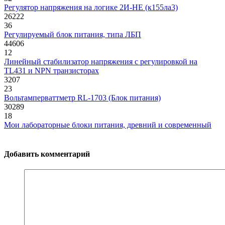
Регулятор напряжения на логике 2И-НЕ (к155ла3)
26222
36
Регулируемый блок питания, типа ЛБП
44606
12
Линейный стабилизатор напряжения с регулировкой на
TL431 и NPN транзисторах
3207
23
Вольтамперваттметр RL-1703 (Блок питания)
30289
18
Мои лабораторные блоки питания, древний и современный
Добавить комментарий