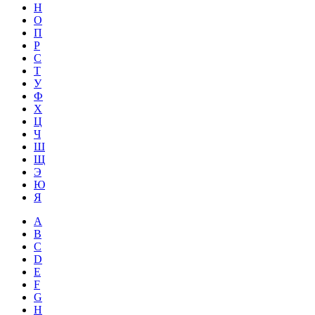
Н
О
П
Р
С
Т
У
Ф
Х
Ц
Ч
Ш
Щ
Э
Ю
Я
A
B
C
D
E
F
G
H