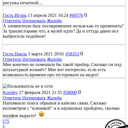
рисунка печатной....
0
Гость Игорь
13 апреля 2021 16:24
#60576
Ответить
Цитировать
Жалоба
А элементную базу посовременнее нельзя как-то применить?
За транзисторами что, в музей идти? Да и оттуда давно все
выбросили подобное!
0
Гость Наиль
5 марта 2021 20:01
#58353
Ответить
Цитировать
Жалоба
Мне конечно не помешала бы такой прибор, Сколько см под
штукатуркой возьмёт? Мне вот интересно, если есть
возможность времени про тестеровати на видео!
0
Korolev
27 февраля 2021 21:35
#58000
Ответить
Цитировать
Жалоба
Напомнило поиск обрывов в кабелях связи. Сколько
километров с "клюшкой" и в наушниках пройдено, сколько
шурфов вырыто!
575
3