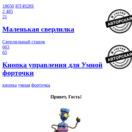
18650
HT4928S
2 485
21
Маленькая сверлилка
Сверлильный станок
663
65
Кнопка управления для Умной
форточки
кнопка
умная
форточка
Привет, Гость!