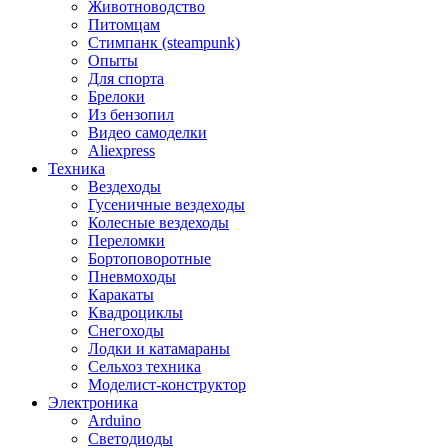
Животноводство
Питомцам
Стимпанк (steampunk)
Опыты
Для спорта
Брелоки
Из бензопил
Видео самоделки
Aliexpress
Техника
Вездеходы
Гусеничные вездеходы
Колесные вездеходы
Переломки
Бортоповоротные
Пневмоходы
Каракаты
Квадроциклы
Снегоходы
Лодки и катамараны
Сельхоз техника
Моделист-конструктор
Электроника
Arduino
Светодиоды