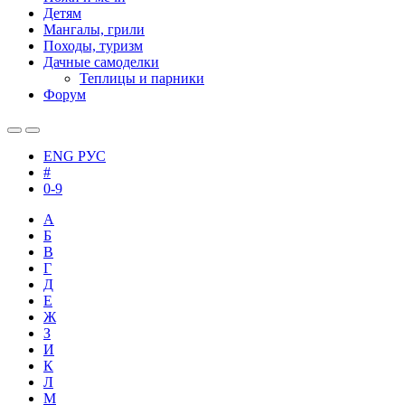
Детям
Мангалы, грили
Походы, туризм
Дачные самоделки
Теплицы и парники
Форум
ENG
РУС
#
0-9
А
Б
В
Г
Д
Е
Ж
З
И
К
Л
М