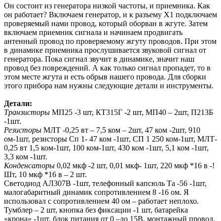
Он состоит из генератора низкой частоты, и приемника. Как
он работает? Включаем генератор, и к разъему Х1 подключаем
проверяемый нами провод, который оборван в жгуте. Затем
включаем приемник сигнала и начинаем продвигать
антенный провод по проверяемому жгуту проводов. При этом
в динамике приемника прослушивается звуковой сигнал от
генератора. Пока сигнал звучит в динамике, значит наш
провод без повреждений. А как только сигнал пропадет, то в
этом месте жгута и есть обрыв нашего провода. Для сборки
этого прибора нам нужны следующие детали и инструменты.
Детали:
Транзисторы
МП25 -3 шт, КТ315Г -2 шт, МП40 – 2шт, П213Б
-1шт.
Резисторы
МЛТ -0,25 вт – 7,5 ком – 2шт, 47 ком -2шт, 910
ом-1шт, резисторы Сп 1- 47 ком -1шт, СП 1 250 ком-1шт, МЛТ-
0,25 вт 1,5 ком-1шт, 100 ком-1шт, 430 ком -1шт, 5,1 ком -1шт,
3,3 ком -1шт.
Конденсаторы
0,02 мкф -2 шт, 0,01 мкф- 1шт, 220 мкф *16 в -!
Шт, 10 мкф *16 в – 2 шт.
Светодиод АЛ307В -1шт, телефонный капсюль Та -56 -1шт,
малогабаритный динамик сопротивлением 8 -16 ом. Я
использовал с сопротивлением 40 ом – работает неплохо.
Тумблер – 2 шт, кнопка без фиксации -1 шт, батарейка
«крона» -1шт, блок питания от 0 –до 15В, монтажный провод,