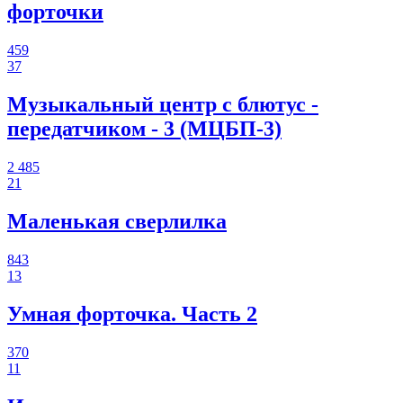
форточки
459
37
Музыкальный центр с блютус -
передатчиком - 3 (МЦБП-3)
2 485
21
Маленькая сверлилка
843
13
Умная форточка. Часть 2
370
11