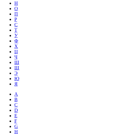
Н
О
П
Р
С
Т
У
Ф
Х
Ц
Ч
Ш
Щ
Э
Ю
Я
A
B
C
D
E
F
G
H