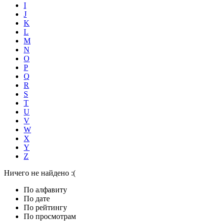
I
J
K
L
M
N
O
P
Q
R
S
T
U
V
W
X
Y
Z
Ничего не найдено :(
По алфавиту
По дате
По рейтингу
По просмотрам