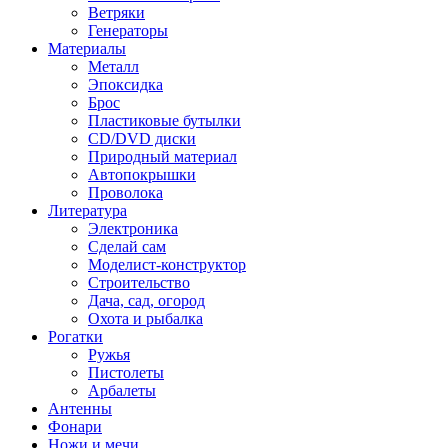
Ветряки
Генераторы
Материалы
Металл
Эпоксидка
Брос
Пластиковые бутылки
CD/DVD диски
Природный материал
Автопокрышки
Проволока
Литература
Электроника
Сделай сам
Моделист-конструктор
Строительство
Дача, сад, огород
Охота и рыбалка
Рогатки
Ружья
Пистолеты
Арбалеты
Антенны
Фонари
Ножи и мечи