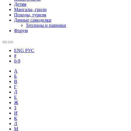
Детям
Мангалы, грили
Походы, туризм
Дачные самоделки
Теплицы и парники
Форум
ENG
РУС
#
0-9
А
Б
В
Г
Д
Е
Ж
З
И
К
Л
М