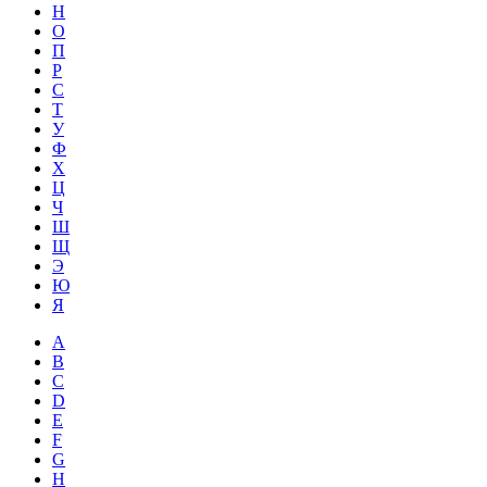
Н
О
П
Р
С
Т
У
Ф
Х
Ц
Ч
Ш
Щ
Э
Ю
Я
A
B
C
D
E
F
G
H