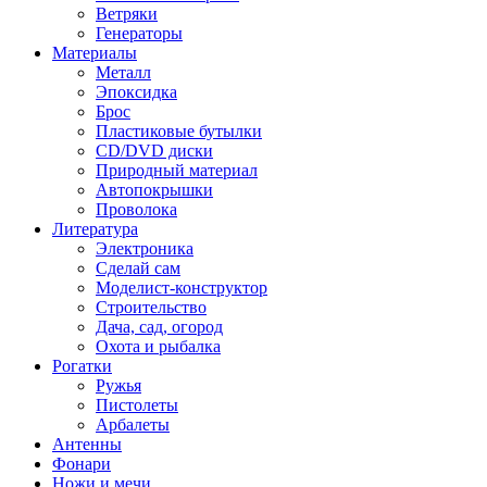
Ветряки
Генераторы
Материалы
Металл
Эпоксидка
Брос
Пластиковые бутылки
CD/DVD диски
Природный материал
Автопокрышки
Проволока
Литература
Электроника
Сделай сам
Моделист-конструктор
Строительство
Дача, сад, огород
Охота и рыбалка
Рогатки
Ружья
Пистолеты
Арбалеты
Антенны
Фонари
Ножи и мечи