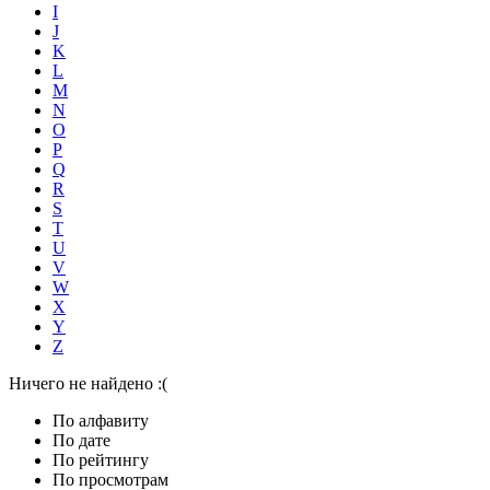
I
J
K
L
M
N
O
P
Q
R
S
T
U
V
W
X
Y
Z
Ничего не найдено :(
По алфавиту
По дате
По рейтингу
По просмотрам