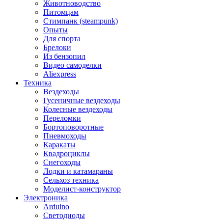
Животноводство
Питомцам
Стимпанк (steampunk)
Опыты
Для спорта
Брелоки
Из бензопил
Видео самоделки
Aliexpress
Техника
Вездеходы
Гусеничные вездеходы
Колесные вездеходы
Переломки
Бортоповоротные
Пневмоходы
Каракаты
Квадроциклы
Снегоходы
Лодки и катамараны
Сельхоз техника
Моделист-конструктор
Электроника
Arduino
Светодиоды