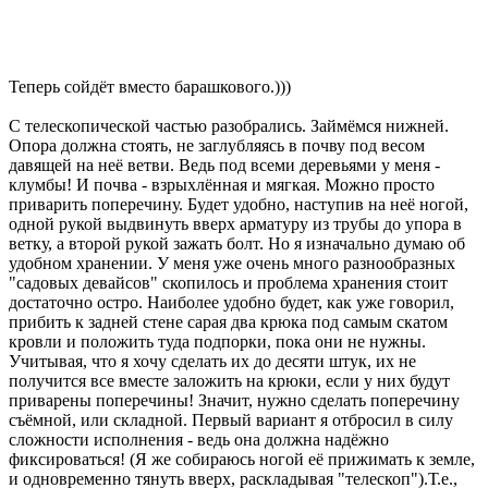
Теперь сойдёт вместо барашкового.)))
С телескопической частью разобрались. Займёмся нижней.
Опора должна стоять, не заглубляясь в почву под весом
давящей на неё ветви. Ведь под всеми деревьями у меня -
клумбы! И почва - взрыхлённая и мягкая. Можно просто
приварить поперечину. Будет удобно, наступив на неё ногой,
одной рукой выдвинуть вверх арматуру из трубы до упора в
ветку, а второй рукой зажать болт. Но я изначально думаю об
удобном хранении. У меня уже очень много разнообразных
"садовых девайсов" скопилось и проблема хранения стоит
достаточно остро. Наиболее удобно будет, как уже говорил,
прибить к задней стене сарая два крюка под самым скатом
кровли и положить туда подпорки, пока они не нужны.
Учитывая, что я хочу сделать их до десяти штук, их не
получится все вместе заложить на крюки, если у них будут
приварены поперечины! Значит, нужно сделать поперечину
съёмной, или складной. Первый вариант я отбросил в силу
сложности исполнения - ведь она должна надёжно
фиксироваться! (Я же собираюсь ногой её прижимать к земле,
и одновременно тянуть вверх, раскладывая "телескоп").Т.е.,