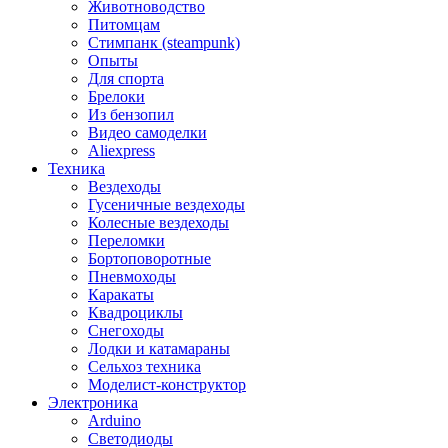
Животноводство
Питомцам
Стимпанк (steampunk)
Опыты
Для спорта
Брелоки
Из бензопил
Видео самоделки
Aliexpress
Техника
Вездеходы
Гусеничные вездеходы
Колесные вездеходы
Переломки
Бортоповоротные
Пневмоходы
Каракаты
Квадроциклы
Снегоходы
Лодки и катамараны
Сельхоз техника
Моделист-конструктор
Электроника
Arduino
Светодиоды