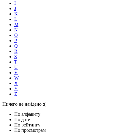
I
J
K
L
M
N
O
P
Q
R
S
T
U
V
W
X
Y
Z
Ничего не найдено :(
По алфавиту
По дате
По рейтингу
По просмотрам