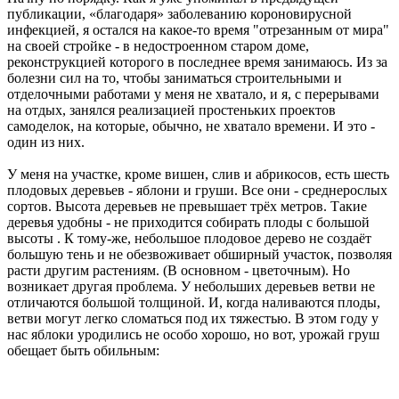
публикации, «благодаря» заболеванию короновирусной
инфекцией, я остался на какое-то время "отрезанным от мира"
на своей стройке - в недостроенном старом доме,
реконструкцией которого в последнее время занимаюсь. Из за
болезни сил на то, чтобы заниматься строительными и
отделочными работами у меня не хватало, и я, с перерывами
на отдых, занялся реализацией простеньких проектов
самоделок, на которые, обычно, не хватало времени. И это -
один из них.
У меня на участке, кроме вишен, слив и абрикосов, есть шесть
плодовых деревьев - яблони и груши. Все они - среднерослых
сортов. Высота деревьев не превышает трёх метров. Такие
деревья удобны - не приходится собирать плоды с большой
высоты . К тому-же, небольшое плодовое дерево не создаёт
большую тень и не обезвоживает обширный участок, позволяя
расти другим растениям. (В основном - цветочным). Но
возникает другая проблема. У небольших деревьев ветви не
отличаются большой толщиной. И, когда наливаются плоды,
ветви могут легко сломаться под их тяжестью. В этом году у
нас яблоки уродились не особо хорошо, но вот, урожай груш
обещает быть обильным: