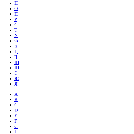
Н
О
П
Р
С
Т
У
Ф
Х
Ц
Ч
Ш
Щ
Э
Ю
Я
A
B
C
D
E
F
G
H