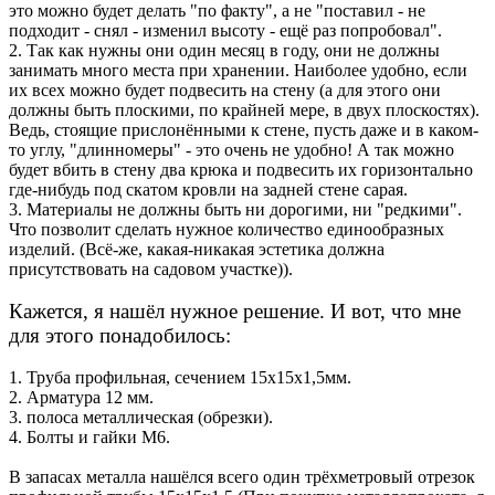
это можно будет делать "по факту", а не "поставил - не
подходит - снял - изменил высоту - ещё раз попробовал".
2. Так как нужны они один месяц в году, они не должны
занимать много места при хранении. Наиболее удобно, если
их всех можно будет подвесить на стену (а для этого они
должны быть плоскими, по крайней мере, в двух плоскостях).
Ведь, стоящие прислонёнными к стене, пусть даже и в каком-
то углу, "длинномеры" - это очень не удобно! А так можно
будет вбить в стену два крюка и подвесить их горизонтально
где-нибудь под скатом кровли на задней стене сарая.
3. Материалы не должны быть ни дорогими, ни "редкими".
Что позволит сделать нужное количество единообразных
изделий. (Всё-же, какая-никакая эстетика должна
присутствовать на садовом участке)).
Кажется, я нашёл нужное решение. И вот, что мне
для этого понадобилось:
1. Труба профильная, сечением 15х15х1,5мм.
2. Арматура 12 мм.
3. полоса металлическая (обрезки).
4. Болты и гайки М6.
В запасах металла нашёлся всего один трёхметровый отрезок