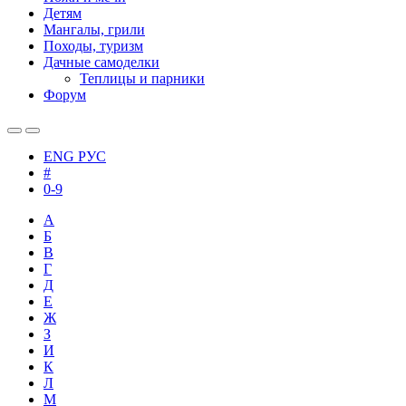
Детям
Мангалы, грили
Походы, туризм
Дачные самоделки
Теплицы и парники
Форум
ENG
РУС
#
0-9
А
Б
В
Г
Д
Е
Ж
З
И
К
Л
М