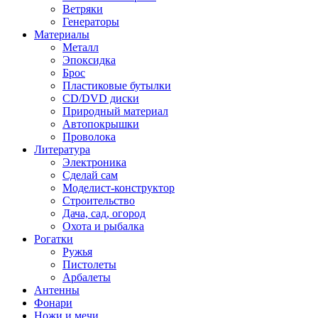
Ветряки
Генераторы
Материалы
Металл
Эпоксидка
Брос
Пластиковые бутылки
CD/DVD диски
Природный материал
Автопокрышки
Проволока
Литература
Электроника
Сделай сам
Моделист-конструктор
Строительство
Дача, сад, огород
Охота и рыбалка
Рогатки
Ружья
Пистолеты
Арбалеты
Антенны
Фонари
Ножи и мечи