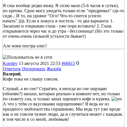
Я сны вообще редко вижу. Я сплю мало (5-6 часов в сутки),
но крепко. Срон могу увидеть только если "придремал" где-то
сидя... И то, на уровне "Ого! Что-то снится успело
начать".)))). Если я ложусь в постель - то два варианта: 1.
Засыпаю и открываю глаза - уже пора вставать! 2. Глаза
открываются через час и до утра - бессонница! (Но это только
от очень-очень сильной усталости бывает)
Але нови ностра алис!
0
Korolev
13 августа 2021 22:53
#66815
Ответить
Цитировать
Жалоба
Валерий
,
Кофе пока не слышу совсем.
Слушай, а во сне? Серьёзно, я иногда во сне ощущаю
(обоняю?) запахи, которых реально в комнате нет, но только
по сюжету сна, и только запах хорошего кофе и курева.
А что у тебя со вкусовыми ощущениями? Я ведь не из
праздного любопытства спрашиваю. Мы ведь тут уже вроде
как и не совсем чужие люди, да и случиться может с каждым,
в том числе и со мной, любимым!