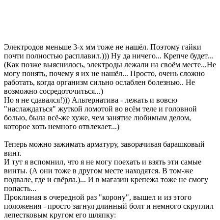
Электродов меньше 3-х мм тоже не нашёл. Поэтому гайки
почти полностью расплавил.))) Ну да ничего... Крепче будет...
(Как позже выяснилось, электроды лежали на своём месте...Не
могу понять, почему я их не нашёл... Просто, очень сложно
работать, когда организм сильно ослаблен болезнью.. Не
возможно сосредоточиться...)
Но я не сдавался!))) Альтернатива - лежать и вовсю
"наслаждаться" жуткой ломотой во всём теле и головной
болью, была всё-же хуже, чем занятие любимым делом,
которое хоть немного отвлекает...)
Теперь можно зажимать арматуру, заворачивая барашковый
винт.
И тут я вспомнил, что я не могу поехать и взять эти самые
винты. (А они тоже в другом месте находятся. В том-же
подвале, где и свёрла.)... И в магазин крепежа тоже не смогу
попасть...
Проклиная в очередной раз "корону", вышел и из этого
положения - просто загнул длинный болт и немного скруглил
лепестковым кругом его шляпку: