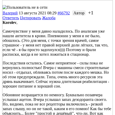
+1
Валерий
13 августа 2021 08:29
#66792
Автор
Ответить
Цитировать
Жалоба
Korolev
,
Самочувствие у меня давно наладилось. По анализам уже
нашли антитела в крови. Пневмонии у меня и не было,
обошлось. (Это для меня, с точки зрения врачей, самое
страшное - у меня нет правой верхней доли лёгких, так что,
если чё - я бы просто задохнулся)))) Поэтому и брали
расписки, когда я не хотел ложиться в стационар.
Последствия остались. Самое неприятное - силы пока не
вернулись полностью! Вчера с машины смеси строительные
носил - отдыхал, обливаясь потом после каждого мешка. Но
об этом предупреждали. Типа, очень много ресурсов эта
дрянь выкачивает. Сейчас нужна длительная реабилитация -
хорошее питание и хороший сон.
Обоняние возращается по немногу. Буквально позавчера
услышал ацетон. Вчера услышал запах дезодоранта своего.
Но, видимо, пока не все рецепторы включились - резкий
запах слышу, но он не такой, каким я его помню! Как бы тебе
объяснить... Более "простой и дешёвый", что-ли. Вот как