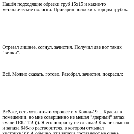
Нашёл подходящие обрезки труб 15х15 и какие-то
металлические полоски. Приварил полоски к торцам трубок:
Отрезал лишнее, согнул, зачистил. Получил две вот таких
"вилки":
Всё. Можно сказать, готово. Разобрал, зачистил, покрасил:
Всё-же, есть хоть что-то хорошее и у Ковид-19.... Красил в
помещении, но мне совершенно не мешал "ядерный" запах
эмали ПФ-115! ))). Я его попросту не слышал! Как не слышал
и запаха 646-го растворителя, в котором отмывал
кисточку.))))) А обычно, эти запахи доставляют не очень