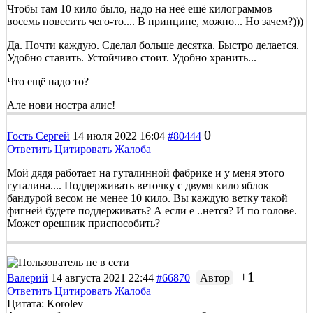
Чтобы там 10 кило было, надо на неё ещё килограммов
восемь повесить чего-то.... В принципе, можно... Но зачем?)))
Да. Почти каждую. Сделал больше десятка. Быстро делается.
Удобно ставить. Устойчиво стоит. Удобно хранить...
Что ещё надо то?
Але нови ностра алис!
0
Гость Сергей
14 июля 2022 16:04
#80444
Ответить
Цитировать
Жалоба
Мой дядя работает на гуталинной фабрике и у меня этого
гуталина.... Поддерживать веточку с двумя кило яблок
бандурой весом не менее 10 кило. Вы каждую ветку такой
фигней будете поддерживать? А если е ..нется? И по голове.
Может орешник приспособить?
+1
Валерий
14 августа 2021 22:44
#66870
Автор
Ответить
Цитировать
Жалоба
Цитата: Korolev