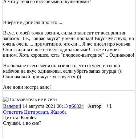
А что у тебя со вкусовыми ощущениями?
Вчера не дописал про это....
Вкус, с моей точки зрения, сильно зависит от восприятия
запахов! Т.е., "окрас вкуса" у меня пропал! Вкус чувствую, но
очень очень ....примитивно, что-ли... Я же писал про коньяк.
Они стали все-все на вкус одинаковыми! То-же самое с
вином. Хоть хорошее, хоть "плодово-выгодное"... Одинаково!
Но больше всего меня поразило то, что огурец и сырой
кабачок на вкус одинаковы, если убрать запах огурца!)))
Одинаковый привкус чувствуется.)))
Але нови ностра алис!
+1
Валерий
14 августа 2021 00:13
#66824
Автор
Ответить
Цитировать
Жалоба
Цитата: Korolev
Слушай, а во сне?