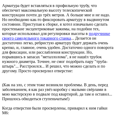
Арматура будет вставляться в профильную трубу, что
обеспечит максимальную высоту телескопической
конструкции почти до трёх метров. А больше мне и не надо.
Но необходимо как-то фиксировать арматуру в выдвинутом
состоянии. Приступая к сборке, я хотел изначально сделать
простенькие эксцентриковые зажимы, на подобии тех,
которые использовал для регулировки высоты в
подручнике
своего самодельного токарного станка
... Делается он
достаточно легко, ребристую арматуру будет держать очень
крепко, и, главное, очень удобен. Достаточно одного поворота
для фиксации, или расслабления конструкции. Но,
порывшись в запасах "металлолома", я не нашёл трубок
нужного диаметра. Точнее, не смог подобрать пару "труба-
штырь"... Расстроился... И решил, что можно сделать и по
другому. Просто просверлил отверстие:
(Как на зло, с этим тоже возникли проблемы. В день, перед
заболеванием, я как раз увёз коробку с малыми свёрлами в
мою мастерскую в подвале под квартирой, да там и оставил...
Пришлось обходиться ступеньчатым!)
Когда отверстия были просверлены, приварил к ним гайки
М6: