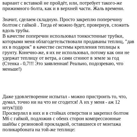
вариант с вставкой не пройдёт, или, потребует такого-же
прижимного болта, как и в верхней части. Жаль времени.
Значит, сделаем складную. Просто закреплю поперечину
болтом с гайкой . Тогда её можно будет, провернув, сложить
вдоль трубы.
В качестве поперечин использовал тонкостенные трубки,
которыми меня облагодетельствовали продаваны теплиц, "дав
их в подарок" в качестве системы крепления теплицы к
грунту. Конечно-же, я их не использовал, потому как они не
удержат теплицу от ветра, а сами сгниют в земле за год
(Стенка - 0,7!!! Это заявленная! Реально, подозреваю, что
меньше!)
Даже удовлетворение испытал - можно пристроить то, что,
думал, точно ни на что не сгодится! А их у меня - аж 12
штук!)))))
Просверлил в них и в стойках отверстия и закрепил болтом
М6 с гайкой, подложив с обеих сторон компрессионные
шайбы с резиновой прокладкой, оставшиеся от монтажа
поликарбоната на той-же теплице: