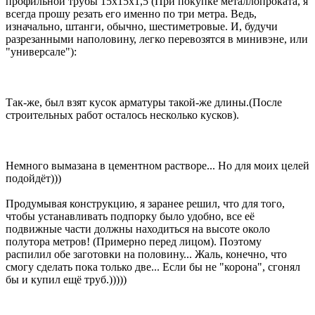
профильной трубы 15х15х1,5 (При покупке металлопроката, я
всегда прошу резать его именно по три метра. Ведь,
изначально, штанги, обычно, шестиметровые. И, будучи
разрезанными наполовину, легко перевозятся в минивэне, или
"универсале"):
Так-же, был взят кусок арматуры такой-же длины.(После
строительных работ осталось несколько кусков).
Немного вымазана в цементном растворе... Но для моих целей
подойдёт)))
Продумывая конструкцию, я заранее решил, что для того,
чтобы устанавливать подпорку было удобно, все её
подвижные части должны находиться на высоте около
полутора метров! (Примерно перед лицом). Поэтому
распилил обе заготовки на половину... Жаль, конечно, что
смогу сделать пока только две... Если бы не "корона", сгонял
бы и купил ещё труб.)))))