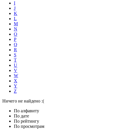
I
J
K
L
M
N
O
P
Q
R
S
T
U
V
W
X
Y
Z
Ничего не найдено :(
По алфавиту
По дате
По рейтингу
По просмотрам