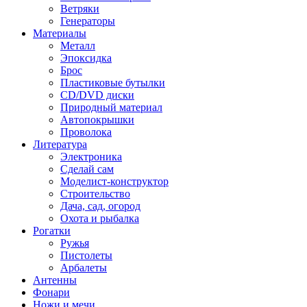
Ветряки
Генераторы
Материалы
Металл
Эпоксидка
Брос
Пластиковые бутылки
CD/DVD диски
Природный материал
Автопокрышки
Проволока
Литература
Электроника
Сделай сам
Моделист-конструктор
Строительство
Дача, сад, огород
Охота и рыбалка
Рогатки
Ружья
Пистолеты
Арбалеты
Антенны
Фонари
Ножи и мечи