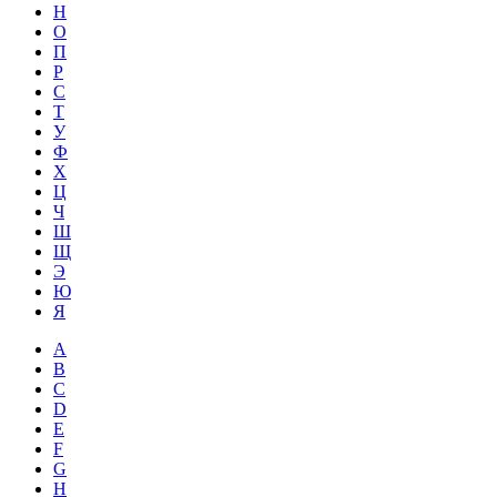
Н
О
П
Р
С
Т
У
Ф
Х
Ц
Ч
Ш
Щ
Э
Ю
Я
A
B
C
D
E
F
G
H