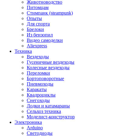
Животноводство
Питомцам
Стимпанк (steampunk)
Опыты
Для спорта
Брелоки
Из бензопил
Видео самоделки
Aliexpress
Техника
Вездеходы
Гусеничные вездеходы
Колесные вездеходы
Переломки
Бортоповоротные
Пневмоходы
Каракаты
Квадроциклы
Снегоходы
Лодки и катамараны
Сельхоз техника
Моделист-конструктор
Электроника
Arduino
Светодиоды