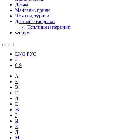
Детям
Мангалы, грили
Походы, туризм
Дачные самоделки
Теплицы и парники
Форум
ENG
РУС
#
0-9
А
Б
В
Г
Д
Е
Ж
З
И
К
Л
М