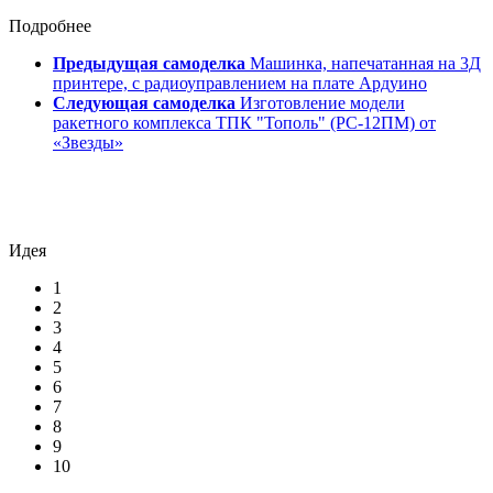
Подробнее
Предыдущая самоделка
Машинка, напечатанная на 3Д
принтере, с радиоуправлением на плате Ардуино
Следующая самоделка
Изготовление модели
ракетного комплекса ТПК "Тополь" (РС-12ПМ) от
«Звезды»
Идея
1
2
3
4
5
6
7
8
9
10