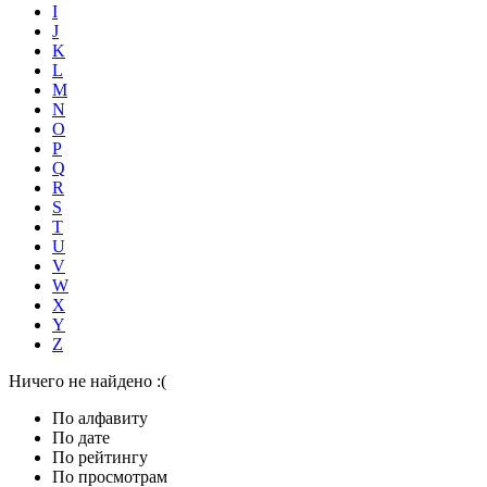
I
J
K
L
M
N
O
P
Q
R
S
T
U
V
W
X
Y
Z
Ничего не найдено :(
По алфавиту
По дате
По рейтингу
По просмотрам