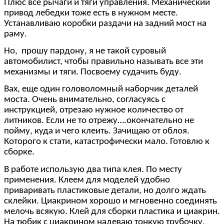
Плюс все рычаги и тяги управления. Механический
привод лебедки тоже есть в нужном месте.
Устанавливаю коробки раздачи на задний мост на
раму.
Но, прошу пардону, я не такой суровый
автомобилист, чтобы правильно называть все эти
механизмы и тяги. Посвоему судачить буду.
Вах, еще один головоломный наборчик деталей
моста. Очень внимательно, согласуясь с
инструкцией, отрезаю нужное количество от
литников. Если не то отрежу….окончательно не
пойму, куда и чего клеить. Зачищаю от облоя.
Которого к стати, катастрофически мало. Готовлю к
сборке.
В работе использую два типа клея. По месту
применения. Клеем для моделей удобно
приваривать пластиковые детали, но долго ждать
склейки. Циакрином хорошо и мгновенно соединять
мелочь всякую. Клей для сборки пластика и циакрин.
На тюбик с циакрином надеваю тонкую трубочку,