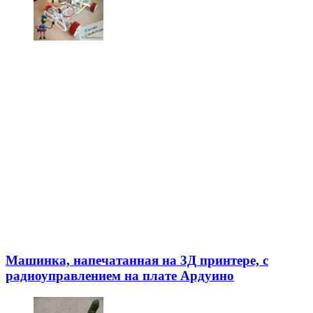
Машинка, напечатанная на 3Д принтере, с
радиоуправлением на плате Ардуино