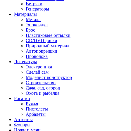
Ветряки
Генераторы
Материалы
Металл
Эпоксидка
Брос
Пластиковые бутылки
CD/DVD диски
Природный материал
Автопокрышки
Проволока
Литература
Электроника
Сделай сам
Моделист-конструктор
Строительство
Дача, сад, огород
Охота и рыбалка
Рогатки
Ружья
Пистолеты
Арбалеты
Антенны
Фонари
Ножи и мечи