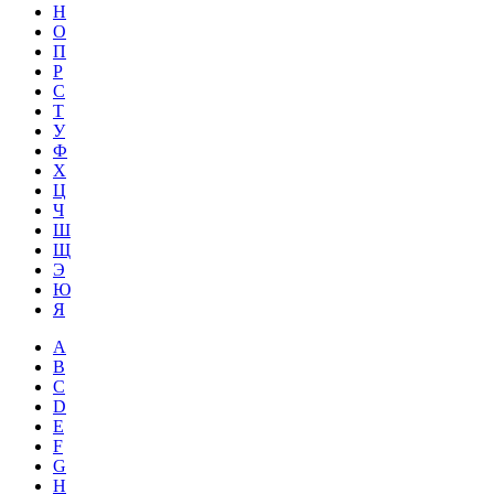
Н
О
П
Р
С
Т
У
Ф
Х
Ц
Ч
Ш
Щ
Э
Ю
Я
A
B
C
D
E
F
G
H