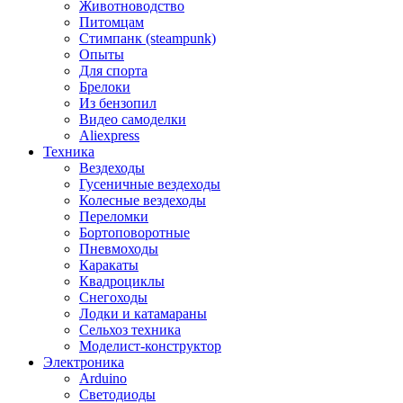
Животноводство
Питомцам
Стимпанк (steampunk)
Опыты
Для спорта
Брелоки
Из бензопил
Видео самоделки
Aliexpress
Техника
Вездеходы
Гусеничные вездеходы
Колесные вездеходы
Переломки
Бортоповоротные
Пневмоходы
Каракаты
Квадроциклы
Снегоходы
Лодки и катамараны
Сельхоз техника
Моделист-конструктор
Электроника
Arduino
Светодиоды