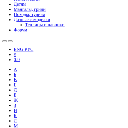
Детям
Мангалы, грили
Походы, туризм
Дачные самоделки
Теплицы и парники
Форум
ENG
РУС
#
0-9
А
Б
В
Г
Д
Е
Ж
З
И
К
Л
М