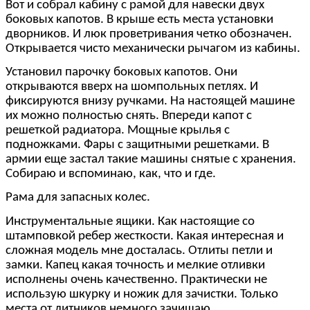
Вот и собрал кабину с рамой для навески двух
боковых капотов. В крыше есть места установки
дворников. И люк проветривания четко обозначен.
Открывается чисто механически рычагом из кабины.
Установил парочку боковых капотов. Они
открываются вверх на шомпольных петлях. И
фиксируются внизу ручками. На настоящей машине
их можно полностью снять. Впереди капот с
решеткой радиатора. Мощные крылья с
подножками. Фары с защитными решетками. В
армии еще застал такие машины снятые с хранения.
Собираю и вспоминаю, как, что и где.
Рама для запасных колес.
Инструментальные ящики. Как настоящие со
штамповкой ребер жесткости. Какая интересная и
сложная модель мне досталась. Отлиты петли и
замки. Капец какая точность и мелкие отливки
исполнены очень качественно. Практически не
использую шкурку и ножик для зачистки. Только
места от литников немного зачищаю.