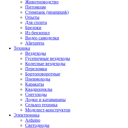
Животноводство
Питомцам
Стимпанк (steampunk)
Опыты
Для спорта
Брелоки
Из бензопил
Видео самоделки
Aliexpress
Техника
Вездеходы
Гусеничные вездеходы
Колесные вездеходы
Переломки
Бортоповоротные
Пневмоходы
Каракаты
Квадроциклы
Снегоходы
Лодки и катамараны
Сельхоз техника
Моделист-конструктор
Электроника
Arduino
Светодиоды