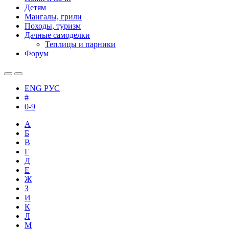
Детям
Мангалы, грили
Походы, туризм
Дачные самоделки
Теплицы и парники
Форум
ENG
РУС
#
0-9
А
Б
В
Г
Д
Е
Ж
З
И
К
Л
М