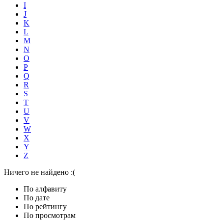
I
J
K
L
M
N
O
P
Q
R
S
T
U
V
W
X
Y
Z
Ничего не найдено :(
По алфавиту
По дате
По рейтингу
По просмотрам