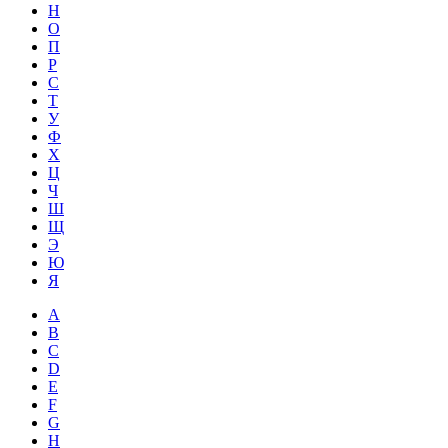
Н
О
П
Р
С
Т
У
Ф
Х
Ц
Ч
Ш
Щ
Э
Ю
Я
A
B
C
D
E
F
G
H