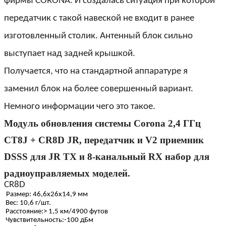
фирмы
CORONA
. И создалась ситуация при которой
передатчик с такой навеской не входит в ранее
изготовленный столик. Антенный блок сильно
выступает над задней крышкой.
Получается, что на стандартной аппаратуре я
заменил блок на более совершенный вариант.
Немного информации чего это такое.
Модуль обновления системы Corona 2,4 ГГц
CT8J + CR8D JR, передатчик и V2 приемник
DSSS для JR TX и 8-канальный RX набор для
радиоуправляемых моделей.
CR8D
Размер: 46,6x26x14,9 мм
Вес: 10,6 г/шт.
Расстояние:> 1,5 км/4900 футов
Чувствительность:-100 дБм