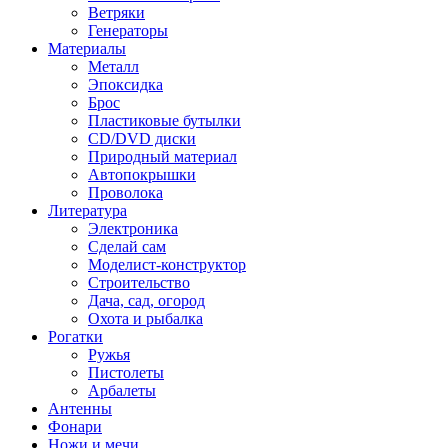
Ветряки
Генераторы
Материалы
Металл
Эпоксидка
Брос
Пластиковые бутылки
CD/DVD диски
Природный материал
Автопокрышки
Проволока
Литература
Электроника
Сделай сам
Моделист-конструктор
Строительство
Дача, сад, огород
Охота и рыбалка
Рогатки
Ружья
Пистолеты
Арбалеты
Антенны
Фонари
Ножи и мечи