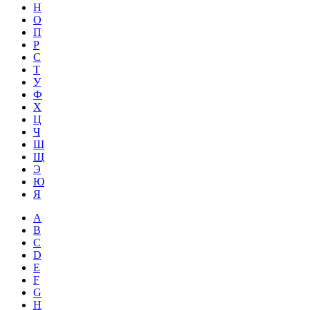
Н
О
П
Р
С
Т
У
Ф
Х
Ц
Ч
Ш
Щ
Э
Ю
Я
A
B
C
D
E
F
G
H