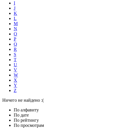
I
J
K
L
M
N
O
P
Q
R
S
T
U
V
W
X
Y
Z
Ничего не найдено :(
По алфавиту
По дате
По рейтингу
По просмотрам