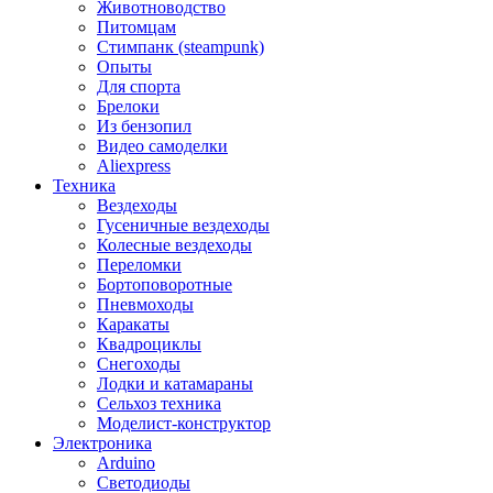
Животноводство
Питомцам
Стимпанк (steampunk)
Опыты
Для спорта
Брелоки
Из бензопил
Видео самоделки
Aliexpress
Техника
Вездеходы
Гусеничные вездеходы
Колесные вездеходы
Переломки
Бортоповоротные
Пневмоходы
Каракаты
Квадроциклы
Снегоходы
Лодки и катамараны
Сельхоз техника
Моделист-конструктор
Электроника
Arduino
Светодиоды