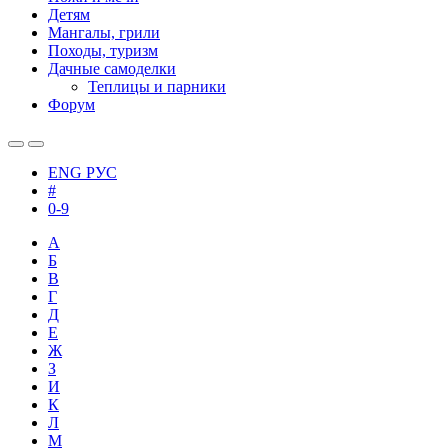
Детям
Мангалы, грили
Походы, туризм
Дачные самоделки
Теплицы и парники
Форум
ENG
РУС
#
0-9
А
Б
В
Г
Д
Е
Ж
З
И
К
Л
М