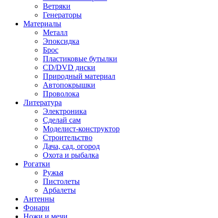
Ветряки
Генераторы
Материалы
Металл
Эпоксидка
Брос
Пластиковые бутылки
CD/DVD диски
Природный материал
Автопокрышки
Проволока
Литература
Электроника
Сделай сам
Моделист-конструктор
Строительство
Дача, сад, огород
Охота и рыбалка
Рогатки
Ружья
Пистолеты
Арбалеты
Антенны
Фонари
Ножи и мечи