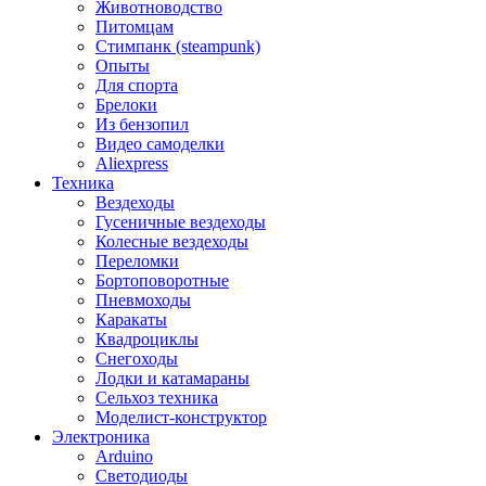
Животноводство
Питомцам
Стимпанк (steampunk)
Опыты
Для спорта
Брелоки
Из бензопил
Видео самоделки
Aliexpress
Техника
Вездеходы
Гусеничные вездеходы
Колесные вездеходы
Переломки
Бортоповоротные
Пневмоходы
Каракаты
Квадроциклы
Снегоходы
Лодки и катамараны
Сельхоз техника
Моделист-конструктор
Электроника
Arduino
Светодиоды