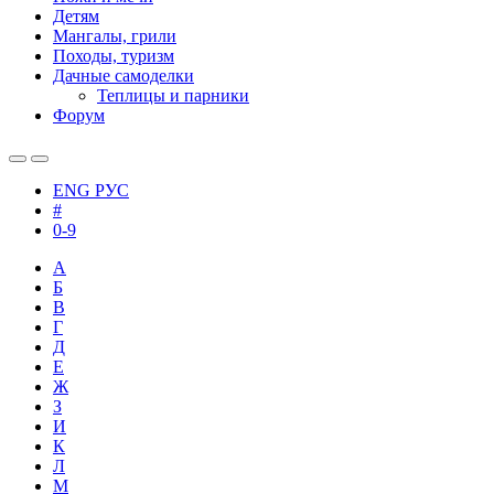
Детям
Мангалы, грили
Походы, туризм
Дачные самоделки
Теплицы и парники
Форум
ENG
РУС
#
0-9
А
Б
В
Г
Д
Е
Ж
З
И
К
Л
М