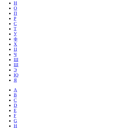
Н
О
П
Р
С
Т
У
Ф
Х
Ц
Ч
Ш
Щ
Э
Ю
Я
A
B
C
D
E
F
G
H