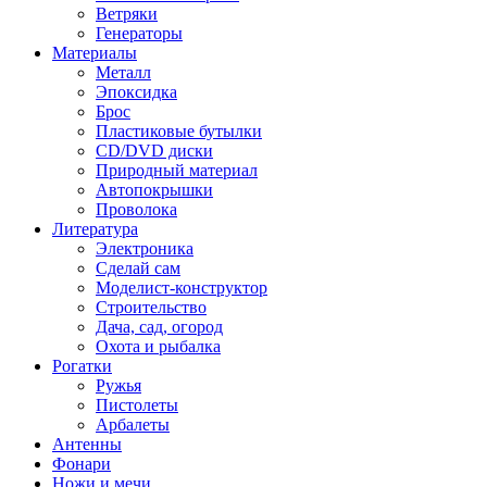
Ветряки
Генераторы
Материалы
Металл
Эпоксидка
Брос
Пластиковые бутылки
CD/DVD диски
Природный материал
Автопокрышки
Проволока
Литература
Электроника
Сделай сам
Моделист-конструктор
Строительство
Дача, сад, огород
Охота и рыбалка
Рогатки
Ружья
Пистолеты
Арбалеты
Антенны
Фонари
Ножи и мечи