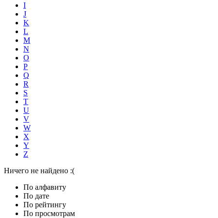
I
J
K
L
M
N
O
P
Q
R
S
T
U
V
W
X
Y
Z
Ничего не найдено :(
По алфавиту
По дате
По рейтингу
По просмотрам