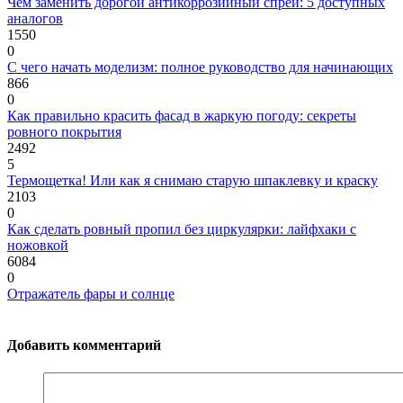
Чем заменить дорогой антикоррозийный спрей: 5 доступных
аналогов
1550
0
С чего начать моделизм: полное руководство для начинающих
866
0
Как правильно красить фасад в жаркую погоду: секреты
ровного покрытия
2492
5
Термощетка! Или как я снимаю старую шпаклевку и краску
2103
0
Как сделать ровный пропил без циркулярки: лайфхаки с
ножовкой
6084
0
Отражатель фары и солнце
Добавить комментарий