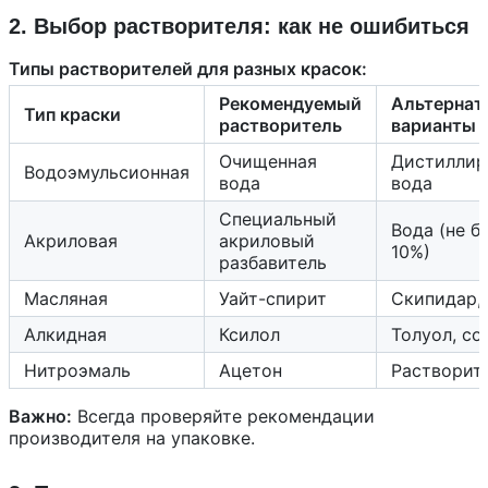
2. Выбор растворителя: как не ошибиться
Типы растворителей для разных красок:
Рекомендуемый
Альтернат
Тип краски
растворитель
варианты
Очищенная
Дистиллир
Водоэмульсионная
вода
вода
Специальный
Вода (не б
Акриловая
акриловый
10%)
разбавитель
Масляная
Уайт-спирит
Скипидар,
Алкидная
Ксилол
Толуол, со
Нитроэмаль
Ацетон
Растворит
Важно:
Всегда проверяйте рекомендации
производителя на упаковке.