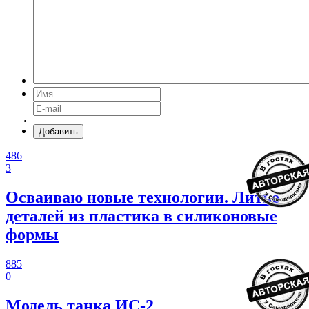
Добавить
486
3
Осваиваю новые технологии. Литье
деталей из пластика в силиконовые
формы
885
0
Модель танка ИС-2