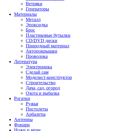
Ветряки
Генераторы
Материалы
Металл
Эпоксидка
Брос
Пластиковые бутылки
CD/DVD диски
Природный материал
Автопокрышки
Проволока
Литература
Электроника
Сделай сам
Моделист-конструктор
Строительство
Дача, сад, огород
Охота и рыбалка
Рогатки
Ружья
Пистолеты
Арбалеты
Антенны
Фонари
Ножи и мечи