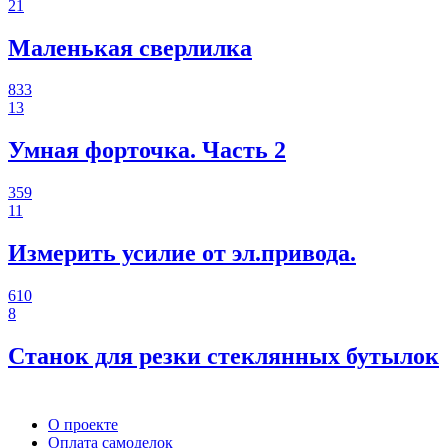
21
Маленькая сверлилка
833
13
Умная форточка. Часть 2
359
11
Измерить усилие от эл.привода.
610
8
Станок для резки стеклянных бутылок
О проекте
Оплата самоделок