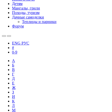
Детям
Мангалы, грили
Походы, туризм
Дачные самоделки
Теплицы и парники
Форум
ENG
РУС
#
0-9
А
Б
В
Г
Д
Е
Ж
З
И
К
Л
М