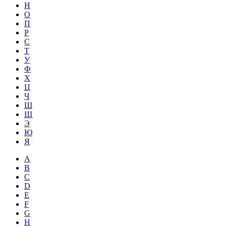
Н
О
П
Р
С
Т
У
Ф
Х
Ц
Ч
Ш
Щ
Э
Ю
Я
A
B
C
D
E
F
G
H