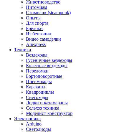
Животноводство
Питомцам
Стимпанк (steampunk)
Опыты
Для спорта
Брелоки
Из бензопил
Видео самоделки
Aliexpress
Техника
Вездеходы
Гусеничные вездеходы
Колесные вездеходы
Переломки
Бортоповоротные
Пневмоходы
Каракаты
Квадроциклы
Снегоходы
Лодки и катамараны
Сельхоз техника
Моделист-конструктор
Электроника
Arduino
Светодиоды