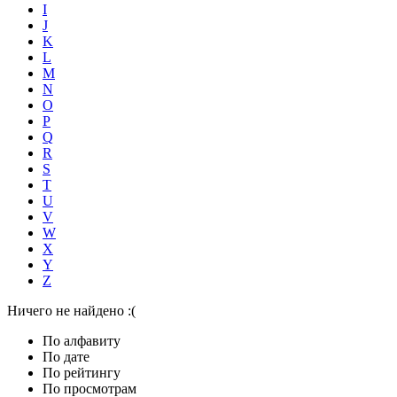
I
J
K
L
M
N
O
P
Q
R
S
T
U
V
W
X
Y
Z
Ничего не найдено :(
По алфавиту
По дате
По рейтингу
По просмотрам