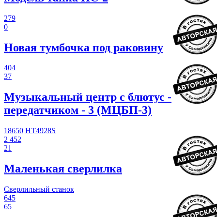
279
0
Новая тумбочка под раковину
404
37
Музыкальный центр с блютус -
передатчиком - 3 (МЦБП-3)
18650
HT4928S
2 452
21
Маленькая сверлилка
Сверлильный станок
645
65