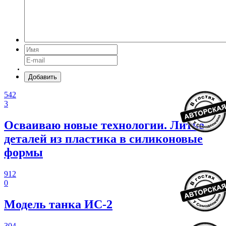
Добавить
542
3
Осваиваю новые технологии. Литье
деталей из пластика в силиконовые
формы
912
0
Модель танка ИС-2
304