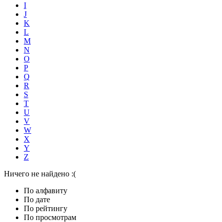
I
J
K
L
M
N
O
P
Q
R
S
T
U
V
W
X
Y
Z
Ничего не найдено :(
По алфавиту
По дате
По рейтингу
По просмотрам