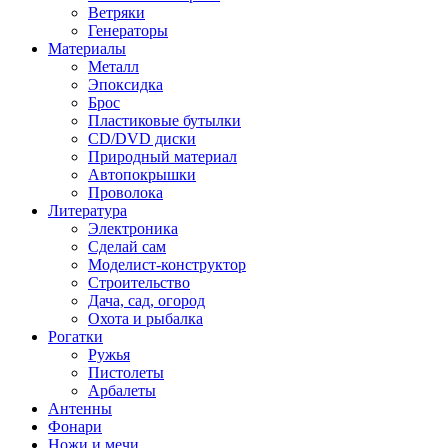
Ветряки
Генераторы
Материалы
Металл
Эпоксидка
Брос
Пластиковые бутылки
CD/DVD диски
Природный материал
Автопокрышки
Проволока
Литература
Электроника
Сделай сам
Моделист-конструктор
Строительство
Дача, сад, огород
Охота и рыбалка
Рогатки
Ружья
Пистолеты
Арбалеты
Антенны
Фонари
Ножи и мечи