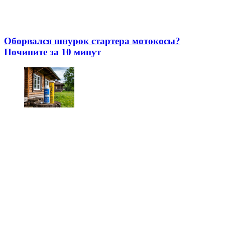
Оборвался шнурок стартера мотокосы?
Почините за 10 минут