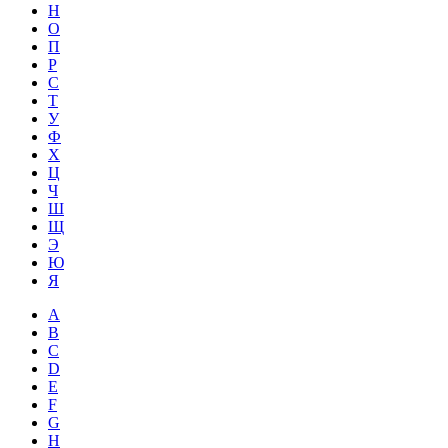
Н
О
П
Р
С
Т
У
Ф
Х
Ц
Ч
Ш
Щ
Э
Ю
Я
A
B
C
D
E
F
G
H