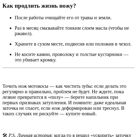
Как продлить жизнь ножу?
После работы очищайте его от травы и земли.
Раз в месяц смазывайте тонким слоем масла (чтобы не
ржавел).
Храните в сухом месте, подвесив или положив в чехол.
Не косите камни, проволоку и толстые кустарники —
это убивает кромку.
Точить нож мотокосы — как чистить зубы: если делать это
регулярно и правильно, проблем не будет. Не ждите, пока
лезвие превратится в «пилу» — берите напильник при
первых признаках затупления. И помните: даже идеальная
заточка не спасет, если нож деформирован или треснул. В
таких случаях не рискуйте — купите новый.
🛠️
P.S. Личная история:
когда-то я решил «ускорить» заточку