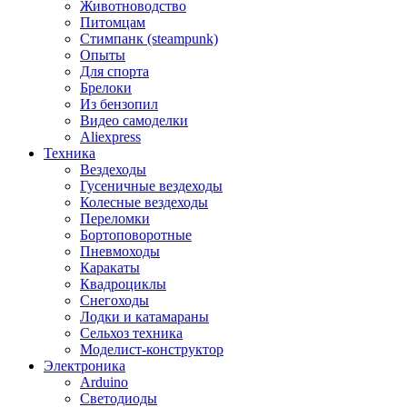
Животноводство
Питомцам
Стимпанк (steampunk)
Опыты
Для спорта
Брелоки
Из бензопил
Видео самоделки
Aliexpress
Техника
Вездеходы
Гусеничные вездеходы
Колесные вездеходы
Переломки
Бортоповоротные
Пневмоходы
Каракаты
Квадроциклы
Снегоходы
Лодки и катамараны
Сельхоз техника
Моделист-конструктор
Электроника
Arduino
Светодиоды