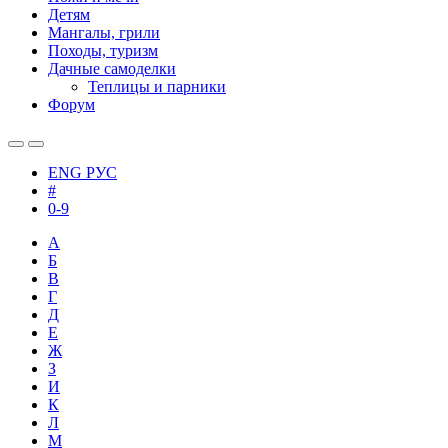
Детям
Мангалы, грили
Походы, туризм
Дачные самоделки
Теплицы и парники
Форум
ENG
РУС
#
0-9
А
Б
В
Г
Д
Е
Ж
З
И
К
Л
М