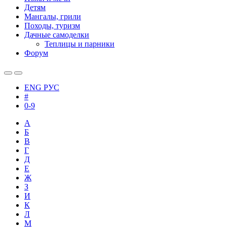
Детям
Мангалы, грили
Походы, туризм
Дачные самоделки
Теплицы и парники
Форум
ENG
РУС
#
0-9
А
Б
В
Г
Д
Е
Ж
З
И
К
Л
М