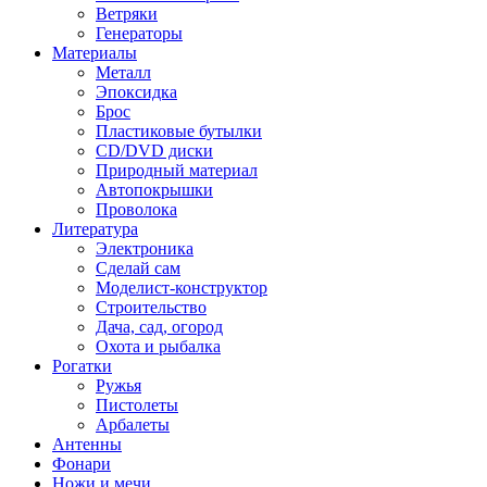
Ветряки
Генераторы
Материалы
Металл
Эпоксидка
Брос
Пластиковые бутылки
CD/DVD диски
Природный материал
Автопокрышки
Проволока
Литература
Электроника
Сделай сам
Моделист-конструктор
Строительство
Дача, сад, огород
Охота и рыбалка
Рогатки
Ружья
Пистолеты
Арбалеты
Антенны
Фонари
Ножи и мечи