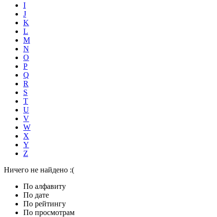
I
J
K
L
M
N
O
P
Q
R
S
T
U
V
W
X
Y
Z
Ничего не найдено :(
По алфавиту
По дате
По рейтингу
По просмотрам