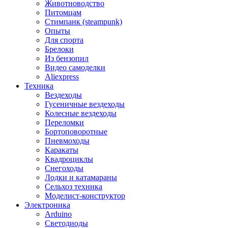
Животноводство
Питомцам
Стимпанк (steampunk)
Опыты
Для спорта
Брелоки
Из бензопил
Видео самоделки
Aliexpress
Техника
Вездеходы
Гусеничные вездеходы
Колесные вездеходы
Переломки
Бортоповоротные
Пневмоходы
Каракаты
Квадроциклы
Снегоходы
Лодки и катамараны
Сельхоз техника
Моделист-конструктор
Электроника
Arduino
Светодиоды