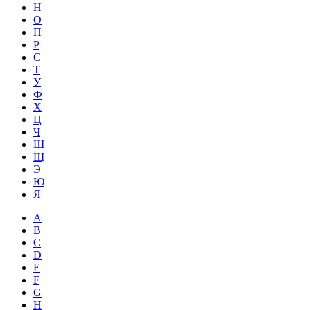
Н
О
П
Р
С
Т
У
Ф
Х
Ц
Ч
Ш
Щ
Э
Ю
Я
A
B
C
D
E
F
G
H