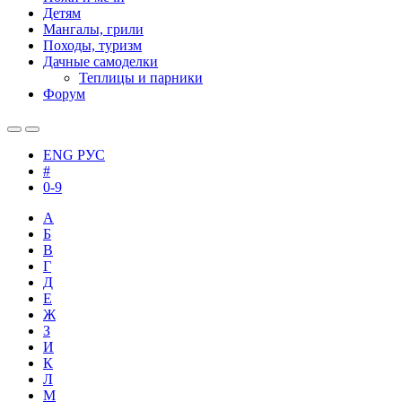
Детям
Мангалы, грили
Походы, туризм
Дачные самоделки
Теплицы и парники
Форум
ENG
РУС
#
0-9
А
Б
В
Г
Д
Е
Ж
З
И
К
Л
М