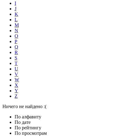
I
J
K
L
M
N
O
P
Q
R
S
T
U
V
W
X
Y
Z
Ничего не найдено :(
По алфавиту
По дате
По рейтингу
По просмотрам