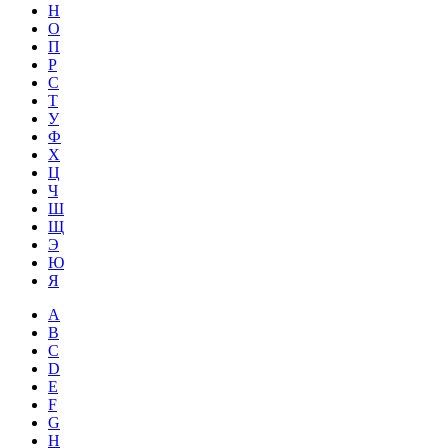
Н
О
П
Р
С
Т
У
Ф
Х
Ц
Ч
Ш
Щ
Э
Ю
Я
A
B
C
D
E
F
G
H