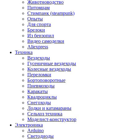
Животноводство
Питомцам
Стимпанк (steampunk)
Опыты
Для спорта
Брелоки
Из бензопил
Видео самоделки
Aliexpress
Техника
Вездеходы
Гусеничные вездеходы
Колесные вездеходы
Переломки
Бортоповоротные
Пневмоходы
Каракаты
Квадроциклы
Снегоходы
Лодки и катамараны
Сельхоз техника
Моделист-конструктор
Электроника
Arduino
Светодиоды