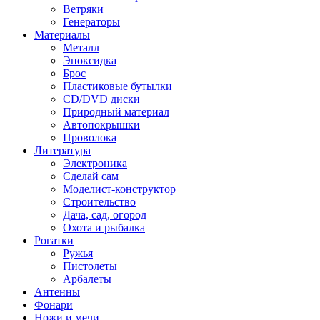
Ветряки
Генераторы
Материалы
Металл
Эпоксидка
Брос
Пластиковые бутылки
CD/DVD диски
Природный материал
Автопокрышки
Проволока
Литература
Электроника
Сделай сам
Моделист-конструктор
Строительство
Дача, сад, огород
Охота и рыбалка
Рогатки
Ружья
Пистолеты
Арбалеты
Антенны
Фонари
Ножи и мечи