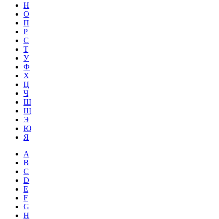
Н
О
П
Р
С
Т
У
Ф
Х
Ц
Ч
Ш
Щ
Э
Ю
Я
A
B
C
D
E
F
G
H