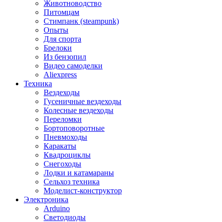
Животноводство
Питомцам
Стимпанк (steampunk)
Опыты
Для спорта
Брелоки
Из бензопил
Видео самоделки
Aliexpress
Техника
Вездеходы
Гусеничные вездеходы
Колесные вездеходы
Переломки
Бортоповоротные
Пневмоходы
Каракаты
Квадроциклы
Снегоходы
Лодки и катамараны
Сельхоз техника
Моделист-конструктор
Электроника
Arduino
Светодиоды