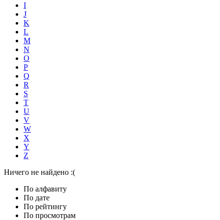
I
J
K
L
M
N
O
P
Q
R
S
T
U
V
W
X
Y
Z
Ничего не найдено :(
По алфавиту
По дате
По рейтингу
По просмотрам