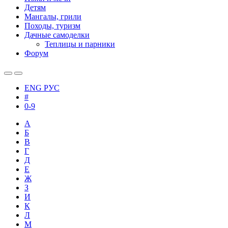
Детям
Мангалы, грили
Походы, туризм
Дачные самоделки
Теплицы и парники
Форум
ENG
РУС
#
0-9
А
Б
В
Г
Д
Е
Ж
З
И
К
Л
М