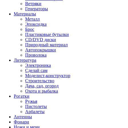
Ветряки
Генераторы
Материалы
Металл
Эпоксидка
Брос
Пластиковые бутылки
CD/DVD диски
Природный материал
Автопокрышки
Проволока
Литература
Электроника
Сделай сам
Моделист-конструктор
Строительство
Дача, сад, огород
Охота и рыбалка
Рогатки
Ружья
Пистолеты
Арбалеты
Антенны
Фонари
Ножи и мечи