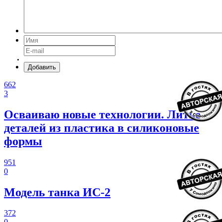
Добавить
662
3
Осваиваю новые технологии. Литье
деталей из пластика в силиконовые
формы
951
0
Модель танка ИС-2
372
0