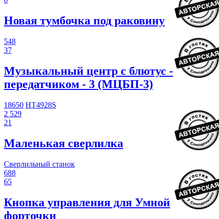
Новая тумбочка под раковину
548
37
Музыкальный центр с блютус -
передатчиком - 3 (МЦБП-3)
18650
HT4928S
2 529
21
Маленькая сверлилка
Сверлильный станок
688
65
Кнопка управления для Умной
форточки