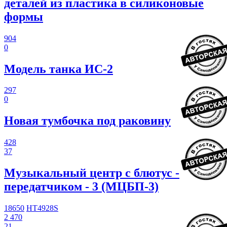
деталей из пластика в силиконовые
формы
904
0
Модель танка ИС-2
297
0
Новая тумбочка под раковину
428
37
Музыкальный центр с блютус -
передатчиком - 3 (МЦБП-3)
18650
HT4928S
2 470
21