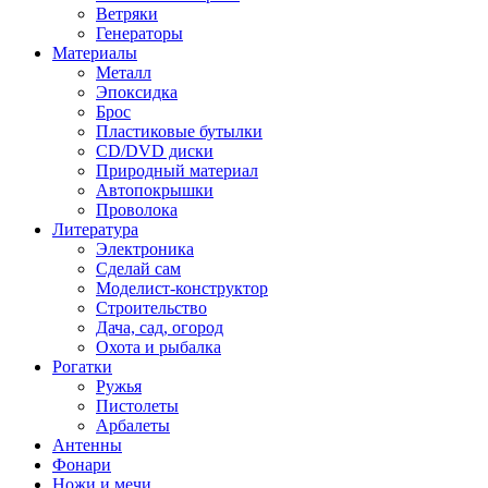
Ветряки
Генераторы
Материалы
Металл
Эпоксидка
Брос
Пластиковые бутылки
CD/DVD диски
Природный материал
Автопокрышки
Проволока
Литература
Электроника
Сделай сам
Моделист-конструктор
Строительство
Дача, сад, огород
Охота и рыбалка
Рогатки
Ружья
Пистолеты
Арбалеты
Антенны
Фонари
Ножи и мечи