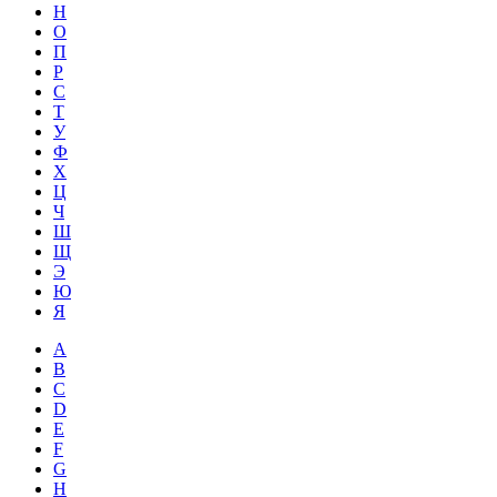
Н
О
П
Р
С
Т
У
Ф
Х
Ц
Ч
Ш
Щ
Э
Ю
Я
A
B
C
D
E
F
G
H