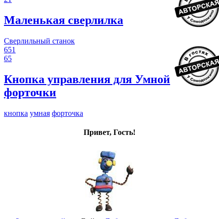
Маленькая сверлилка
Сверлильный станок
651
65
Кнопка управления для Умной
форточки
кнопка
умная
форточка
Привет, Гость!