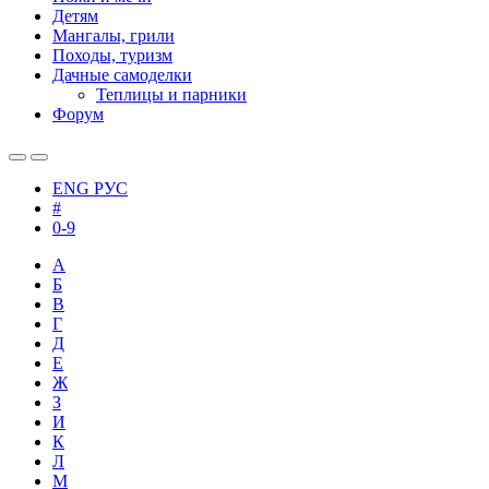
Детям
Мангалы, грили
Походы, туризм
Дачные самоделки
Теплицы и парники
Форум
ENG
РУС
#
0-9
А
Б
В
Г
Д
Е
Ж
З
И
К
Л
М