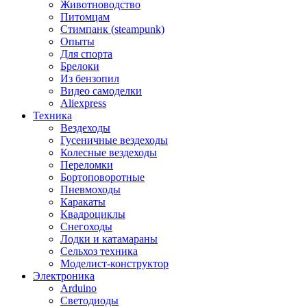
Животноводство
Питомцам
Стимпанк (steampunk)
Опыты
Для спорта
Брелоки
Из бензопил
Видео самоделки
Aliexpress
Техника
Вездеходы
Гусеничные вездеходы
Колесные вездеходы
Переломки
Бортоповоротные
Пневмоходы
Каракаты
Квадроциклы
Снегоходы
Лодки и катамараны
Сельхоз техника
Моделист-конструктор
Электроника
Arduino
Светодиоды