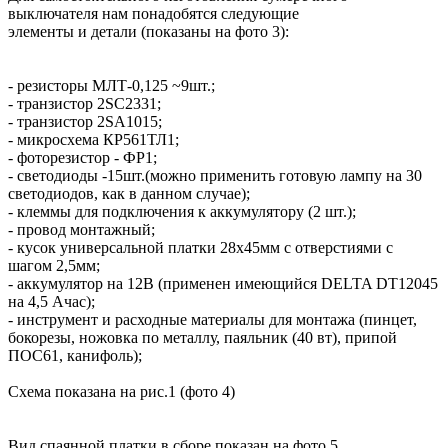
выключателя нам понадобятся следующие
элементы и детали (показаны на фото 3):
- резисторы МЛТ-0,125 ~9шт.;
- транзистор 2SC2331;
- транзистор 2SA1015;
- микросхема КР561ТЛ1;
- фоторезистор - ФР1;
- светодиоды -15шт.(можно применить готовую лампу на 30
светодиодов, как в данном случае);
- клеммы для подключения к аккумулятору (2 шт.);
- провод монтажный;
- кусок универсальной платки 28х45мм с отверстиями с
шагом 2,5мм;
- аккумулятор на 12В (применен имеющийся DELTA DT12045
на 4,5 Ачас);
- инструмент и расходные материалы для монтажа (пинцет,
бокорезы, ножовка по металлу, паяльник (40 вт), припой
ПОС61, канифоль);
Схема показана на рис.1 (фото 4)
Вид спаянной платки в сборе показан на фото 5.