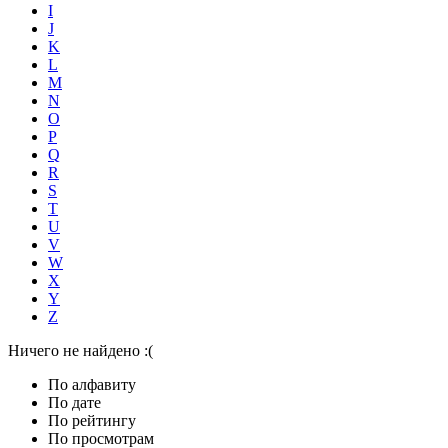
I
J
K
L
M
N
O
P
Q
R
S
T
U
V
W
X
Y
Z
Ничего не найдено :(
По алфавиту
По дате
По рейтингу
По просмотрам