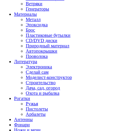
Ветряки
Генераторы
Материалы
Металл
Эпоксидка
Брос
Пластиковые бутылки
CD/DVD диски
Природный материал
Автопокрышки
Проволока
Литература
Электроника
Сделай сам
Моделист-конструктор
Строительство
Дача, сад, огород
Охота и рыбалка
Рогатки
Ружья
Пистолеты
Арбалеты
Антенны
Фонари
Ножи и мечи