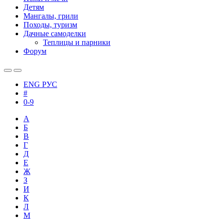
Детям
Мангалы, грили
Походы, туризм
Дачные самоделки
Теплицы и парники
Форум
ENG
РУС
#
0-9
А
Б
В
Г
Д
Е
Ж
З
И
К
Л
М