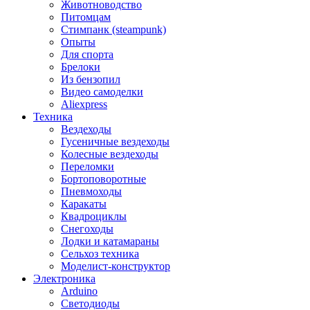
Животноводство
Питомцам
Стимпанк (steampunk)
Опыты
Для спорта
Брелоки
Из бензопил
Видео самоделки
Aliexpress
Техника
Вездеходы
Гусеничные вездеходы
Колесные вездеходы
Переломки
Бортоповоротные
Пневмоходы
Каракаты
Квадроциклы
Снегоходы
Лодки и катамараны
Сельхоз техника
Моделист-конструктор
Электроника
Arduino
Светодиоды