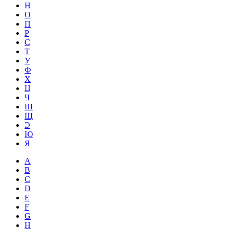
Н
О
П
Р
С
Т
У
Ф
Х
Ц
Ч
Ш
Щ
Э
Ю
Я
A
B
C
D
E
F
G
H