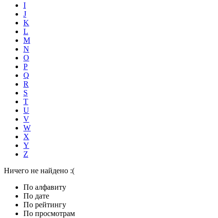
I
J
K
L
M
N
O
P
Q
R
S
T
U
V
W
X
Y
Z
Ничего не найдено :(
По алфавиту
По дате
По рейтингу
По просмотрам