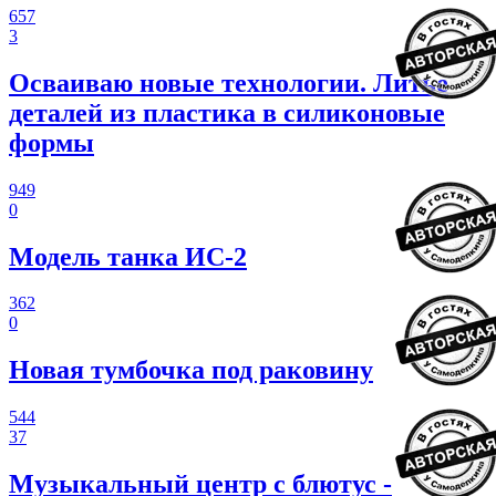
657
3
Осваиваю новые технологии. Литье
деталей из пластика в силиконовые
формы
949
0
Модель танка ИС-2
362
0
Новая тумбочка под раковину
544
37
Музыкальный центр с блютус -