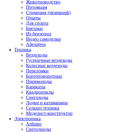
Животноводство
Питомцам
Стимпанк (steampunk)
Опыты
Для спорта
Брелоки
Из бензопил
Видео самоделки
Aliexpress
Техника
Вездеходы
Гусеничные вездеходы
Колесные вездеходы
Переломки
Бортоповоротные
Пневмоходы
Каракаты
Квадроциклы
Снегоходы
Лодки и катамараны
Сельхоз техника
Моделист-конструктор
Электроника
Arduino
Светодиоды