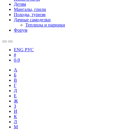
Детям
Мангалы, грили
Походы, туризм
Дачные самоделки
Теплицы и парники
Форум
ENG
РУС
#
0-9
А
Б
В
Г
Д
Е
Ж
З
И
К
Л
М