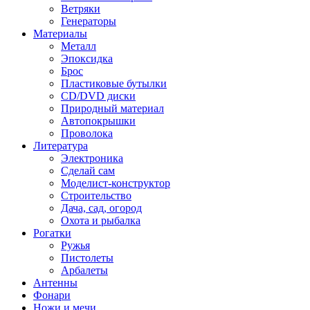
Ветряки
Генераторы
Материалы
Металл
Эпоксидка
Брос
Пластиковые бутылки
CD/DVD диски
Природный материал
Автопокрышки
Проволока
Литература
Электроника
Сделай сам
Моделист-конструктор
Строительство
Дача, сад, огород
Охота и рыбалка
Рогатки
Ружья
Пистолеты
Арбалеты
Антенны
Фонари
Ножи и мечи