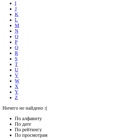
I
J
K
L
M
N
O
P
Q
R
S
T
U
V
W
X
Y
Z
Ничего не найдено :(
По алфавиту
По дате
По рейтингу
По просмотрам