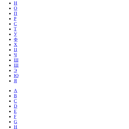
Н
О
П
Р
С
Т
У
Ф
Х
Ц
Ч
Ш
Щ
Э
Ю
Я
A
B
C
D
E
F
G
H