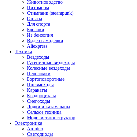
Животноводство
Питомцам
Стимпанк (steampunk)
Опыты
Для спорта
Брелоки
Из бензопил
Видео самоделки
Aliexpress
Техника
Вездеходы
Гусеничные вездеходы
Колесные вездеходы
Переломки
Бортоповоротные
Пневмоходы
Каракаты
Квадроциклы
Снегоходы
Лодки и катамараны
Сельхоз техника
Моделист-конструктор
Электроника
Arduino
Светодиоды