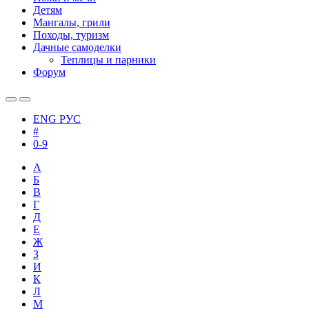
Детям
Мангалы, грили
Походы, туризм
Дачные самоделки
Теплицы и парники
Форум
ENG
РУС
#
0-9
А
Б
В
Г
Д
Е
Ж
З
И
К
Л
М