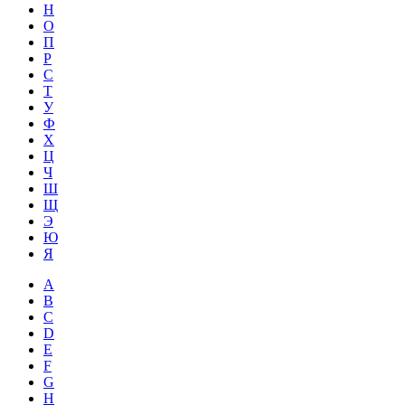
Н
О
П
Р
С
Т
У
Ф
Х
Ц
Ч
Ш
Щ
Э
Ю
Я
A
B
C
D
E
F
G
H