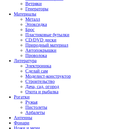
Ветряки
Генераторы
Материалы
Металл
Эпоксидка
Брос
Пластиковые бутылки
CD/DVD диски
Природный материал
Автопокрышки
Проволока
Литература
Электроника
Сделай сам
Моделист-конструктор
Строительство
Дача, сад, огород
Охота и рыбалка
Рогатки
Ружья
Пистолеты
Арбалеты
Антенны
Фонари
Ножи и мечи