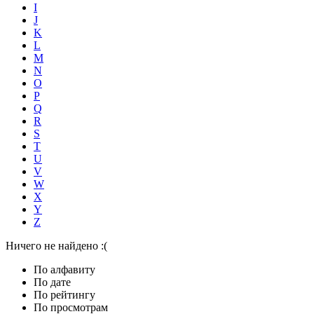
I
J
K
L
M
N
O
P
Q
R
S
T
U
V
W
X
Y
Z
Ничего не найдено :(
По алфавиту
По дате
По рейтингу
По просмотрам