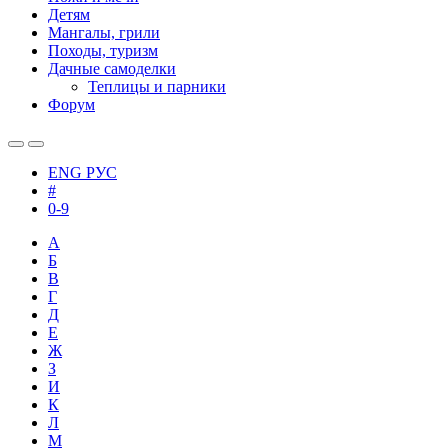
Детям
Мангалы, грили
Походы, туризм
Дачные самоделки
Теплицы и парники
Форум
ENG
РУС
#
0-9
А
Б
В
Г
Д
Е
Ж
З
И
К
Л
М