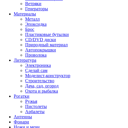
Ветряки
Генераторы
Материалы
Металл
Эпоксидка
Брос
Пластиковые бутылки
CD/DVD диски
Природный материал
Автопокрышки
Проволока
Литература
Электроника
Сделай сам
Моделист-конструктор
Строительство
Дача, сад, огород
Охота и рыбалка
Рогатки
Ружья
Пистолеты
Арбалеты
Антенны
Фонари
Ножи и мечи