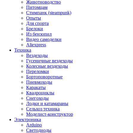
Животноводство
Питомцам
Стимпанк (steampunk)
Опыты
Для спорта
Брелоки
Из бензопил
Видео самоделки
Aliexpress
Техника
Вездеходы
Гусеничные вездеходы
Колесные вездеходы
Переломки
Бортоповоротные
Пневмоходы
Каракаты
Квадроциклы
Снегоходы
Лодки и катамараны
Сельхоз техника
Моделист-конструктор
Электроника
Arduino
Светодиоды