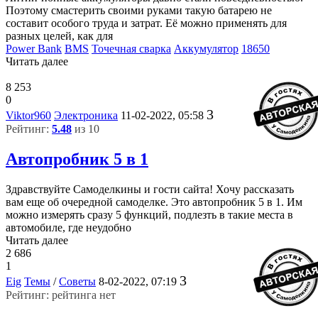
Поэтому смастерить своими руками такую батарею не
составит особого труда и затрат. Её можно применять для
разных целей, как для
Power Bank
BMS
Точечная сварка
Аккумулятор
18650
Читать далее
8 253
0
3
Viktor960
Электроника
11-02-2022, 05:58
Рейтинг:
5.48
из 10
Автопробник 5 в 1
Здравствуйте Самоделкины и гости сайта! Хочу рассказать
вам еще об очередной самоделке. Это автопробник 5 в 1. Им
можно измерять сразу 5 функций, подлезть в такие места в
автомобиле, где неудобно
Читать далее
2 686
1
3
Eig
Темы
/
Советы
8-02-2022, 07:19
Рейтинг: рейтинга нет