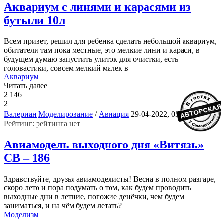
Аквариум с линями и карасями из
бутыли 10л
Всем привет, решил для ребенка сделать небольшой аквариум,
обитатели там пока местные, это мелкие лини и караси, в
будущем думаю запустить улиток для очистки, есть
головастики, совсем мелкий малек в
Аквариум
Читать далее
2 146
2
3
Валериан
Моделирование
/
Авиация
29-04-2022, 03:19
Рейтинг: рейтинга нет
Авиамодель выходного дня «Витязь»
СВ – 186
Здравствуйте, друзья авиамоделисты! Весна в полном разгаре,
скоро лето и пора подумать о том, как будем проводить
выходные дни в летние, погожие денёчки, чем будем
заниматься, и на чём будем летать?
Моделизм