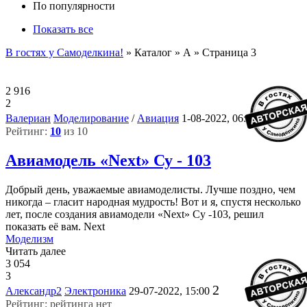
По популярности
Показать все
В гостях у Самоделкина!
» Каталог » А » Страница 3
2 916
2
6
Валериан
Моделирование
/
Авиация
1-08-2022, 06:40
Рейтинг:
10
из 10
Авиамодель «Next» Су - 103
Добрый день, уважаемые авиамоделисты. Лучше поздно, чем
никогда – гласит народная мудрость! Вот и я, спустя несколько
лет, после создания авиамодели «Next» Су -103, решил
показать её вам. Next
Моделизм
Читать далее
3 054
3
2
Александр2
Электроника
29-07-2022, 15:00
Рейтинг: рейтинга нет