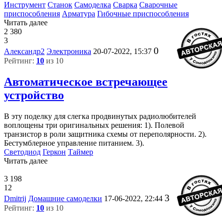
Инструмент
Станок
Самоделка
Сварка
Сварочные
приспособления
Арматура
Гибочные приспособления
Читать далее
2 380
3
0
Александр2
Электроника
20-07-2022, 15:37
Рейтинг:
10
из 10
Автоматическое встречающее
устройство
В эту поделку для слегка продвинутых радиолюбителей
воплощены три оригинальных решения: 1). Полевой
транзистор в роли защитника схемы от переполярности. 2).
Бестумблерное управление питанием. 3).
Светодиод
Геркон
Таймер
Читать далее
3 198
12
3
Dmitrij
Домашние самоделки
17-06-2022, 22:44
Рейтинг:
10
из 10