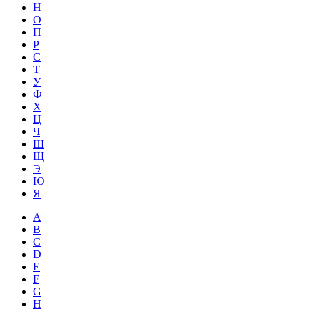
Н
О
П
Р
С
Т
У
Ф
Х
Ц
Ч
Ш
Щ
Э
Ю
Я
A
B
C
D
E
F
G
H