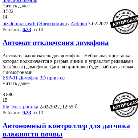
приспособления
Читать далее
8 522
14
3
bizidom-rastuschij
Электроника
/
Arduino
3-02-2022, 13:10
Рейтинг:
6.33
из 10
Автомат отключения домофона
Автомат- выключатель для домофона. Небольшая приставка,
которая подключается в разрыв линии и управляет режимами
(вкл/выкл) домофона. Данная приставка будет работать только
с домофонами
ESP-01
Домофон
3D принтер
Читать далее
3 886
15
6
Eig
Электроника
2-02-2022, 12:55
Рейтинг:
9.33
из 10
Автономный контроллер для датчика
влажности почвы