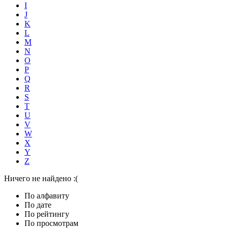
I
J
K
L
M
N
O
P
Q
R
S
T
U
V
W
X
Y
Z
Ничего не найдено :(
По алфавиту
По дате
По рейтингу
По просмотрам