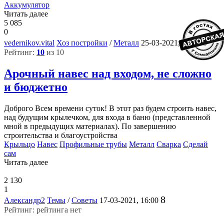
Аккумулятор
Читать далее
5 085
0
8
vedernikov.vital
Хоз постройки
/
Металл
25-03-2021, 15:18
Рейтинг:
10
из 10
Арочный навес над входом, не сложно
и бюджетно
Доброго Всем времени суток! В этот раз будем строить навес,
над будущим крылечком, для входа в баню (представленной
мной в предыдущих материалах). По завершению
строительства и благоустройства
Крыльцо
Навес
Профильные трубы
Металл
Сварка
Сделай
сам
Читать далее
2 130
1
8
Александр2
Темы
/
Советы
17-03-2021, 16:00
Рейтинг: рейтинга нет