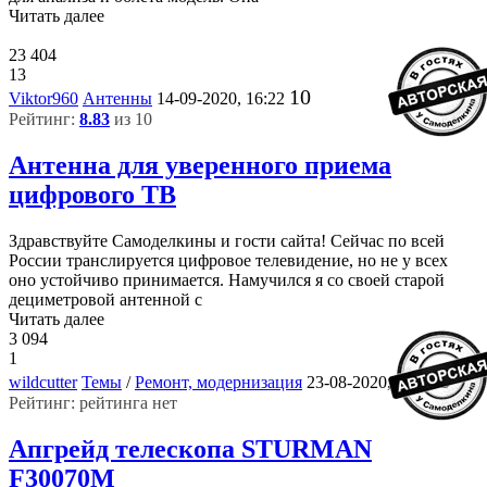
Читать далее
23 404
13
10
Viktor960
Антенны
14-09-2020, 16:22
Рейтинг:
8.83
из 10
Антенна для уверенного приема
цифрового ТВ
Здравствуйте Самоделкины и гости сайта! Сейчас по всей
России транслируется цифровое телевидение, но не у всех
оно устойчиво принимается. Намучился я со своей старой
дециметровой антенной с
Читать далее
3 094
1
3
wildcutter
Темы
/
Ремонт, модернизация
23-08-2020, 08:45
Рейтинг: рейтинга нет
Апгрейд телескопа STURMAN
F30070M