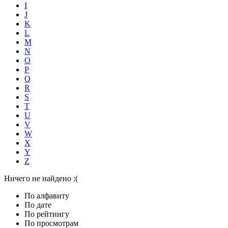
I
J
K
L
M
N
O
P
Q
R
S
T
U
V
W
X
Y
Z
Ничего не найдено :(
По алфавиту
По дате
По рейтингу
По просмотрам