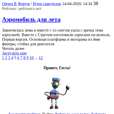
38
Olegss R
Форум
/
Идеи самоделок
14-04-2020, 14:34
Рейтинг: рейтинга нет
Аэромобиль для лета
Закончилась зима и вместе с со снегом ушла с арены тема
аэросаней. Вместе с Сергеем изготовили аэросани на колесах.
Первая версия. Основная платформа и моторама из 4мм
фанеры, стойка для двигателя
Читать далее
Загрузить еще
1
2
3
4
5
6
7
8
9
10
...
12
Привет, Гость!