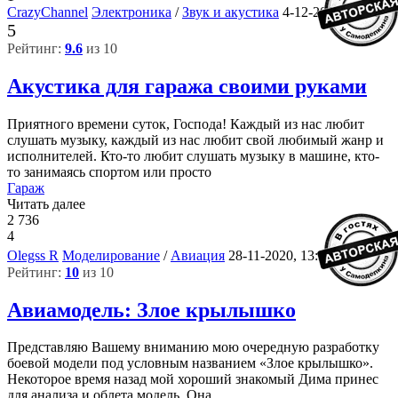
CrazyChannel
Электроника
/
Звук и акустика
4-12-2020, 13:01
5
Рейтинг:
9.6
из 10
Акустика для гаража своими руками
Приятного времени суток, Господа! Каждый из нас любит
слушать музыку, каждый из нас любит свой любимый жанр и
исполнителей. Кто-то любит слушать музыку в машине, кто-
то занимаясь спортом или просто
Гараж
Читать далее
2 736
4
44
Olegss R
Моделирование
/
Авиация
28-11-2020, 13:33
Рейтинг:
10
из 10
Авиамодель: Злое крылышко
Представляю Вашему вниманию мою очередную разработку
боевой модели под условным названием «Злое крылышко».
Некоторое время назад мой хороший знакомый Дима принес
для анализа и облета модель. Она