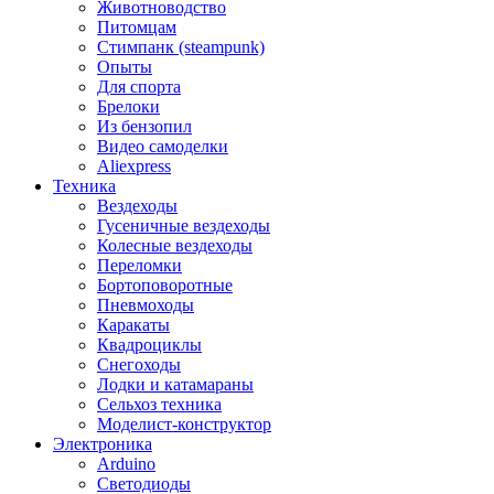
Животноводство
Питомцам
Стимпанк (steampunk)
Опыты
Для спорта
Брелоки
Из бензопил
Видео самоделки
Aliexpress
Техника
Вездеходы
Гусеничные вездеходы
Колесные вездеходы
Переломки
Бортоповоротные
Пневмоходы
Каракаты
Квадроциклы
Снегоходы
Лодки и катамараны
Сельхоз техника
Моделист-конструктор
Электроника
Arduino
Светодиоды