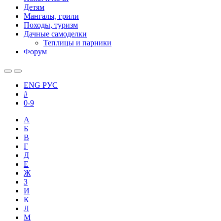
Детям
Мангалы, грили
Походы, туризм
Дачные самоделки
Теплицы и парники
Форум
ENG
РУС
#
0-9
А
Б
В
Г
Д
Е
Ж
З
И
К
Л
М