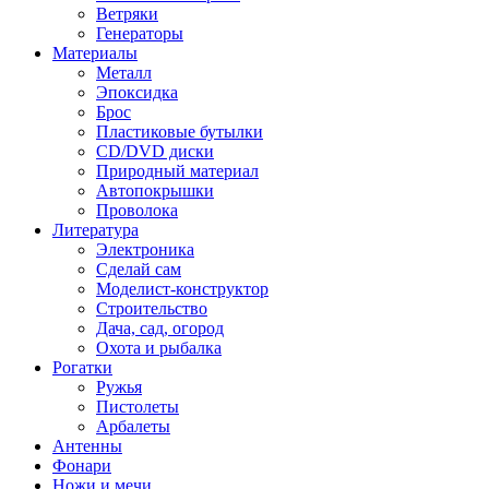
Ветряки
Генераторы
Материалы
Металл
Эпоксидка
Брос
Пластиковые бутылки
CD/DVD диски
Природный материал
Автопокрышки
Проволока
Литература
Электроника
Сделай сам
Моделист-конструктор
Строительство
Дача, сад, огород
Охота и рыбалка
Рогатки
Ружья
Пистолеты
Арбалеты
Антенны
Фонари
Ножи и мечи