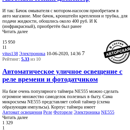
И так: Бачок омывателя с мотором-насосом приобретаем в
авто магазине. Мне бачок, кронштейн крепления и трубка, для
подачи жидкости, обошлись около 400 руб. И К
(инфракрасный), приобретён был ранее
Читать далее
15 950
11
7
vitus138
Электроника
10-06-2020, 14:36
Рейтинг:
5.33
из 10
Автоматическое уличное освещение с
реле времени и фотодатчиком
На базе очень популярного таймера NE555 можно сделать
огромное множество самоделок полезных в быту. Сама
микросхема NE555 представляет собой таймер (схема
образующяя импульсы). Корпус таймера имеет
Автомат освещения
Реле
Фотореле
Электроника
NE555
Читать далее
1 329
1