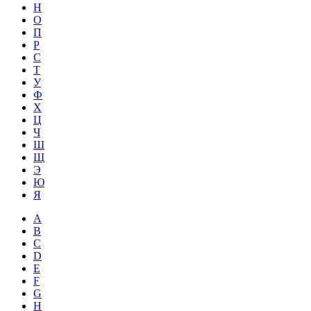
Н
О
П
Р
С
Т
У
Ф
Х
Ц
Ч
Ш
Щ
Э
Ю
Я
A
B
C
D
E
F
G
H