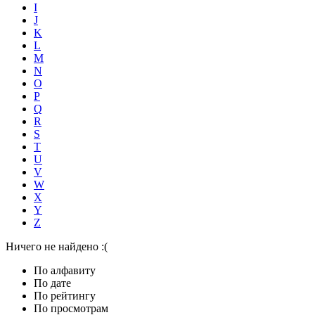
I
J
K
L
M
N
O
P
Q
R
S
T
U
V
W
X
Y
Z
Ничего не найдено :(
По алфавиту
По дате
По рейтингу
По просмотрам