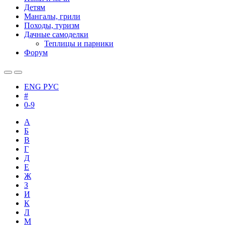
Детям
Мангалы, грили
Походы, туризм
Дачные самоделки
Теплицы и парники
Форум
ENG
РУС
#
0-9
А
Б
В
Г
Д
Е
Ж
З
И
К
Л
М