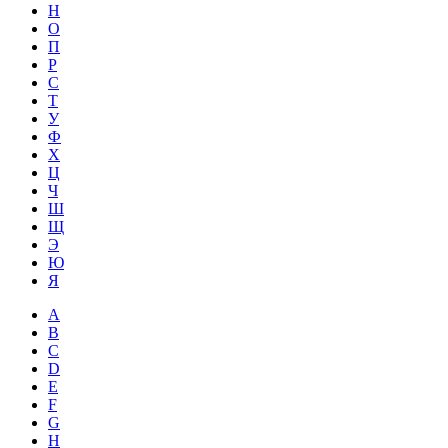
Н
О
П
Р
С
Т
У
Ф
Х
Ц
Ч
Ш
Щ
Э
Ю
Я
A
B
C
D
E
F
G
H