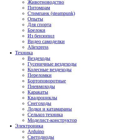
Животноводство
Питомцам
Стимпанк (steampunk)
Опыты
Для спорта
Брелоки
Из бензопил
Видео самоделки
Aliexpress
Техника
Вездеходы
Гусеничные вездеходы
Колесные вездеходы
Переломки
Бортоповоротные
Пневмоходы
Каракаты
Квадроциклы
Снегоходы
Лодки и катамараны
Сельхоз техника
Моделист-конструктор
Электроника
Arduino
Светодиоды