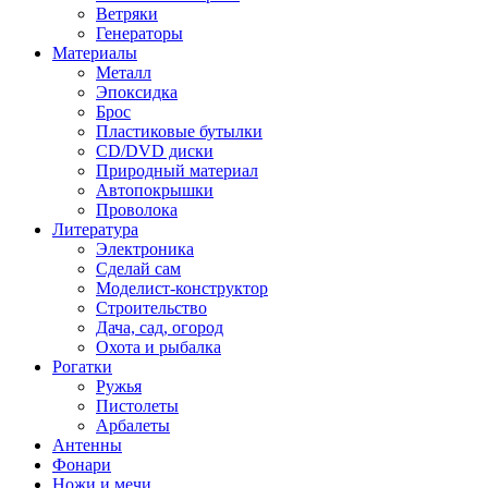
Ветряки
Генераторы
Материалы
Металл
Эпоксидка
Брос
Пластиковые бутылки
CD/DVD диски
Природный материал
Автопокрышки
Проволока
Литература
Электроника
Сделай сам
Моделист-конструктор
Строительство
Дача, сад, огород
Охота и рыбалка
Рогатки
Ружья
Пистолеты
Арбалеты
Антенны
Фонари
Ножи и мечи