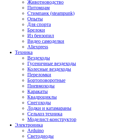
Животноводство
Питомцам
Стимпанк (steampunk)
Опыты
Для спорта
Брелоки
Из бензопил
Видео самоделки
Aliexpress
Техника
Вездеходы
Гусеничные вездеходы
Колесные вездеходы
Переломки
Бортоповоротные
Пневмоходы
Каракаты
Квадроциклы
Снегоходы
Лодки и катамараны
Сельхоз техника
Моделист-конструктор
Электроника
Arduino
Светодиоды