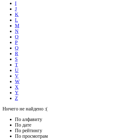
I
J
K
L
M
N
O
P
Q
R
S
T
U
V
W
X
Y
Z
Ничего не найдено :(
По алфавиту
По дате
По рейтингу
По просмотрам