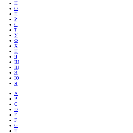
Н
О
П
Р
С
Т
У
Ф
Х
Ц
Ч
Ш
Щ
Э
Ю
Я
A
B
C
D
E
F
G
H