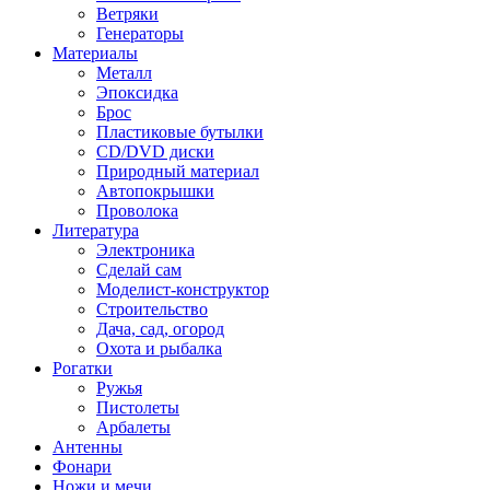
Ветряки
Генераторы
Материалы
Металл
Эпоксидка
Брос
Пластиковые бутылки
CD/DVD диски
Природный материал
Автопокрышки
Проволока
Литература
Электроника
Сделай сам
Моделист-конструктор
Строительство
Дача, сад, огород
Охота и рыбалка
Рогатки
Ружья
Пистолеты
Арбалеты
Антенны
Фонари
Ножи и мечи