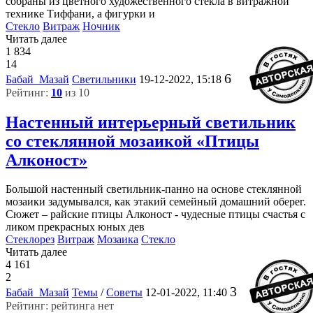
собраны из цветного художественного стекла в витражной
технике Тиффани, а фигурки и
Стекло
Витраж
Ночник
Читать далее
1 834
14
6
Бабай_Мазай
Светильники
19-12-2022, 15:18
Рейтинг:
10
из 10
Настенный интерьерный светильник
со стеклянной мозаикой «Птицы
Алконост»
Большой настенный светильник-панно на основе стеклянной
мозаики задумывался, как этакий семейный домашний оберег.
Сюжет – райские птицы Алконост - чудесные птицы счастья с
ликом прекрасных юных дев
Стеклорез
Витраж
Мозаика
Стекло
Читать далее
4 161
2
3
Бабай_Мазай
Темы
/
Советы
12-01-2022, 11:40
Рейтинг: рейтинга нет