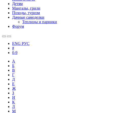
Детям
Мангалы, грили
Походы, туризм
Дачные самоделки
Теплицы и парники
Форум
ENG
РУС
#
0-9
А
Б
В
Г
Д
Е
Ж
З
И
К
Л
М