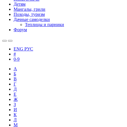
Детям
Мангалы, грили
Походы, туризм
Дачные самоделки
Теплицы и парники
Форум
ENG
РУС
#
0-9
А
Б
В
Г
Д
Е
Ж
З
И
К
Л
М