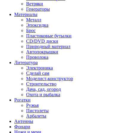
Ветряки
Генераторы
Материалы
Металл
Эпоксидка
Брос
Пластиковые бутылки
CD/DVD диски
Природный материал
Автопокрышки
Проволока
Литература
Электроника
Сделай сам
Моделист-конструктор
Строительство
Дача, сад, огород
Охота и рыбалка
Рогатки
Ружья
Пистолеты
Арбалеты
Антенны
Фонари
Ножи и мечи