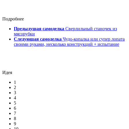
Подробнее
Предыдущая самоделка
Сверлильный станочек из
мясорубки
Следующая самоделка
Чудо-копалка или супер лопата
своими руками, несколько конструкций + испытание
Идея
1
2
3
4
5
6
7
8
9
10