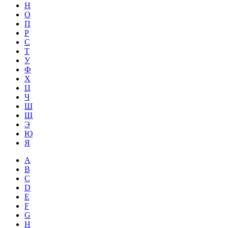
Н
О
П
Р
С
Т
У
Ф
Х
Ц
Ч
Ш
Щ
Э
Ю
Я
A
B
C
D
E
F
G
H