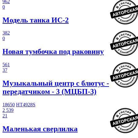
962
0
Модель танка ИС-2
382
0
Новая тумбочка под раковину
561
37
Музыкальный центр с блютус -
передатчиком - 3 (МЦБП-3)
18650
HT4928S
2 539
21
Маленькая сверлилка