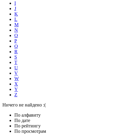
I
J
K
L
M
N
O
P
Q
R
S
T
U
V
W
X
Y
Z
Ничего не найдено :(
По алфавиту
По дате
По рейтингу
По просмотрам