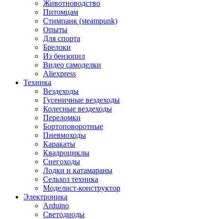
Животноводство
Питомцам
Стимпанк (steampunk)
Опыты
Для спорта
Брелоки
Из бензопил
Видео самоделки
Aliexpress
Техника
Вездеходы
Гусеничные вездеходы
Колесные вездеходы
Переломки
Бортоповоротные
Пневмоходы
Каракаты
Квадроциклы
Снегоходы
Лодки и катамараны
Сельхоз техника
Моделист-конструктор
Электроника
Arduino
Светодиоды