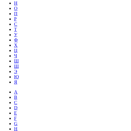
Н
О
П
Р
С
Т
У
Ф
Х
Ц
Ч
Ш
Щ
Э
Ю
Я
A
B
C
D
E
F
G
H