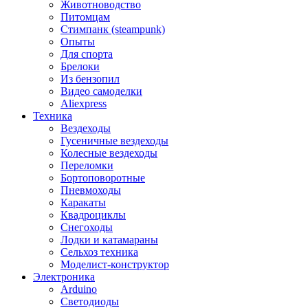
Животноводство
Питомцам
Стимпанк (steampunk)
Опыты
Для спорта
Брелоки
Из бензопил
Видео самоделки
Aliexpress
Техника
Вездеходы
Гусеничные вездеходы
Колесные вездеходы
Переломки
Бортоповоротные
Пневмоходы
Каракаты
Квадроциклы
Снегоходы
Лодки и катамараны
Сельхоз техника
Моделист-конструктор
Электроника
Arduino
Светодиоды