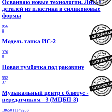
Осваиваю новые технологии. Литье
деталей из пластика в силиконовые
формы
956
0
Модель танка ИС-2
376
0
Новая тумбочка под раковину
552
37
Музыкальный центр с блютус -
передатчиком - 3 (МЦБП-3)
18650
HT4928S