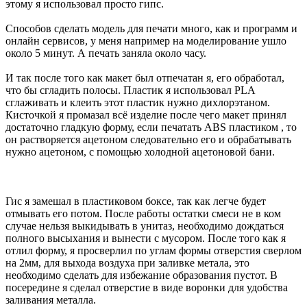
этому я использовал просто гипс.
Способов сделать модель для печати много, как и программ и
онлайн сервисов, у меня например на моделирование ушло
около 5 минут. А печать заняла около часу.
И так после того как макет был отпечатан я, его обработал,
что бы сгладить полосы. Пластик я использовал PLA
сглаживать и клеить этот пластик нужно дихлорэтаном.
Кисточкой я промазал всё изделие после чего макет принял
достаточно гладкую форму, если печатать ABS пластиком , то
он растворяется ацетоном следовательно его и обрабатывать
нужно ацетоном, с помощью холодной ацетоновой бани.
Гис я замешал в пластиковом боксе, так как легче будет
отмывать его потом. После работы остатки смеси не в ком
случае нельзя выкидывать в унитаз, необходимо дождаться
полного высыхания и вынести с мусором. После того как я
отлил форму, я просверлил по углам формы отверстия сверлом
на 2мм, для выхода воздуха при заливке метала, это
необходимо сделать для избежание образования пустот. В
посередине я сделал отверстие в виде воронки для удобства
заливания металла.