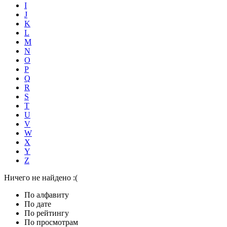
I
J
K
L
M
N
O
P
Q
R
S
T
U
V
W
X
Y
Z
Ничего не найдено :(
По алфавиту
По дате
По рейтингу
По просмотрам