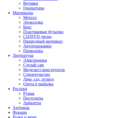
Ветряки
Генераторы
Материалы
Металл
Эпоксидка
Брос
Пластиковые бутылки
CD/DVD диски
Природный материал
Автопокрышки
Проволока
Литература
Электроника
Сделай сам
Моделист-конструктор
Строительство
Дача, сад, огород
Охота и рыбалка
Рогатки
Ружья
Пистолеты
Арбалеты
Антенны
Фонари
Ножи и мечи