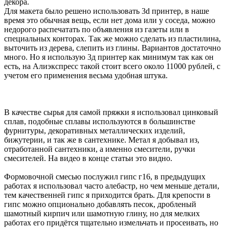
декора.
Для макета было решено использовать 3d принтер, в наше
время это обычная вещь, если нет дома или у соседа, можно
недорого распечатать по объявления из газеты или в
специальных конторах. Так же можно сделать из пластилина,
выточить из дерева, слепить из глины. Вариантов достаточно
много. Но я использую 3д принтер как минимум так как он
есть, на Алиэкспресс такой стоит всего около 11000 рублей, с
учетом его применения весьма удобная штука.
В качестве сырья для самой пряжки я использовал цинковый
сплав, подобные сплавы используются в большинстве
фурнитуры, декоративных металлических изделий,
бижутерии, и так же в сантехнике. Метал я добывал из,
отработанной сантехники, а именно смесители, ручки
смесителей. На видео в конце статьи это видно.
Формовочной смесью послужил гипс г16, в предыдущих
работах я использовал часто алебастр, но чем меньше детали,
тем качественней гипс я приходится брать. Для крепости в
гипс можно опционально добавлять песок, дробленый
шамотный кирпич или шамотную глину, но для мелких
работах его придётся тщательно измельчать и просеивать, но