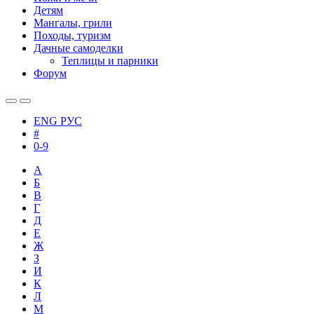
Детям
Мангалы, грили
Походы, туризм
Дачные самоделки
Теплицы и парники
Форум
ENG
РУС
#
0-9
А
Б
В
Г
Д
Е
Ж
З
И
К
Л
М