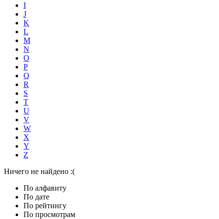
I
J
K
L
M
N
O
P
Q
R
S
T
U
V
W
X
Y
Z
Ничего не найдено :(
По алфавиту
По дате
По рейтингу
По просмотрам