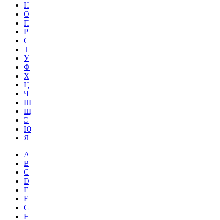
Н
О
П
Р
С
Т
У
Ф
Х
Ц
Ч
Ш
Щ
Э
Ю
Я
A
B
C
D
E
F
G
H