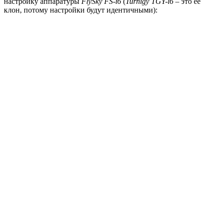
настройку аппаратуры
FlySky FS-i6
(
Turnigy TGY-i6
– это ее
клон, потому настройки будут идентичными):