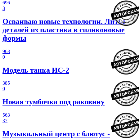
696
3
Осваиваю новые технологии. Литье
деталей из пластика в силиконовые
формы
963
0
Модель танка ИС-2
385
0
Новая тумбочка под раковину
563
37
Музыкальный центр с блютус -