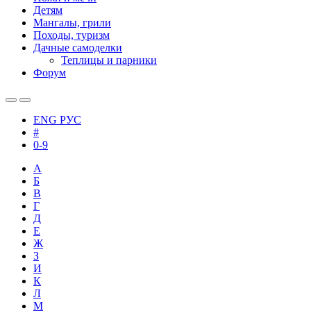
Детям
Мангалы, грили
Походы, туризм
Дачные самоделки
Теплицы и парники
Форум
ENG
РУС
#
0-9
А
Б
В
Г
Д
Е
Ж
З
И
К
Л
М