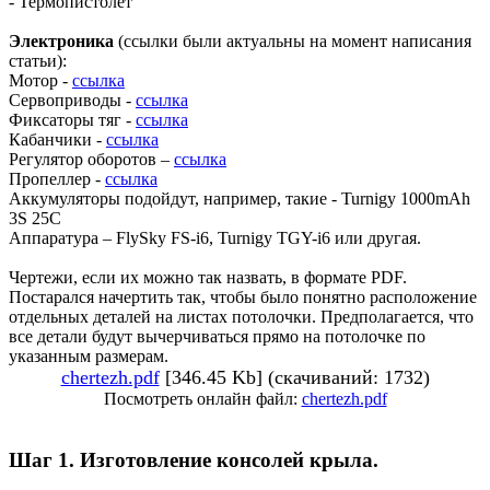
- Термопистолет
Электроника
(ссылки были актуальны на момент написания
статьи):
Мотор -
ссылка
Сервоприводы -
ссылка
Фиксаторы тяг -
ссылка
Кабанчики -
ссылка
Регулятор оборотов –
ссылка
Пропеллер -
ссылка
Аккумуляторы подойдут, например, такие - Turnigy 1000mAh
3S 25C
Аппаратура – FlySky FS-i6, Turnigy TGY-i6 или другая.
Чертежи, если их можно так назвать, в формате PDF.
Постарался начертить так, чтобы было понятно расположение
отдельных деталей на листах потолочки. Предполагается, что
все детали будут вычерчиваться прямо на потолочке по
указанным размерам.
chertezh.pdf
[346.45 Kb] (скачиваний: 1732)
Посмотреть онлайн файл:
chertezh.pdf
Шаг 1. Изготовление консолей крыла.