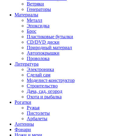
Ветряки
Генераторы
Материалы
Металл
Эпоксидка
Брос
Пластиковые бутылки
CD/DVD диски
Природный материал
Автопокрышки
Проволока
Литература
Электроника
Сделай сам
Моделист-конструктор
Строительство
Дача, сад, огород
Охота и рыбалка
Рогатки
Ружья
Пистолеты
Арбалеты
Антенны
Фонари
Ножи и мечи