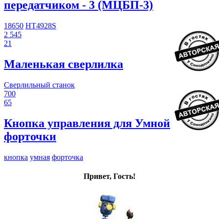
передатчиком - 3 (МЦБП-3)
18650
HT4928S
2 545
21
Маленькая сверлилка
Сверлильный станок
700
65
Кнопка управления для Умной
форточки
кнопка
умная
форточка
Привет, Гость!