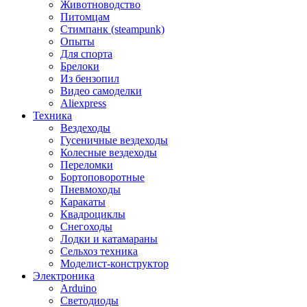
Животноводство
Питомцам
Стимпанк (steampunk)
Опыты
Для спорта
Брелоки
Из бензопил
Видео самоделки
Aliexpress
Техника
Вездеходы
Гусеничные вездеходы
Колесные вездеходы
Переломки
Бортоповоротные
Пневмоходы
Каракаты
Квадроциклы
Снегоходы
Лодки и катамараны
Сельхоз техника
Моделист-конструктор
Электроника
Arduino
Светодиоды