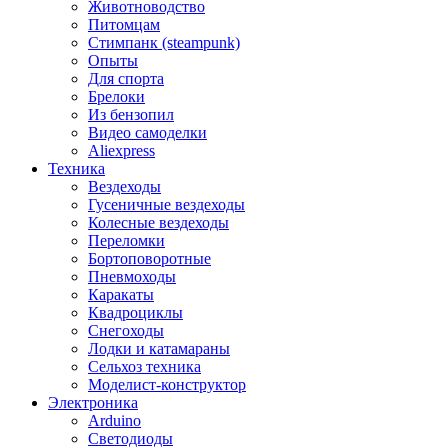
Животноводство
Питомцам
Стимпанк (steampunk)
Опыты
Для спорта
Брелоки
Из бензопил
Видео самоделки
Aliexpress
Техника
Вездеходы
Гусеничные вездеходы
Колесные вездеходы
Переломки
Бортоповоротные
Пневмоходы
Каракаты
Квадроциклы
Снегоходы
Лодки и катамараны
Сельхоз техника
Моделист-конструктор
Электроника
Arduino
Светодиоды