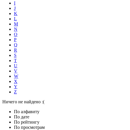
I
J
K
L
M
N
O
P
Q
R
S
T
U
V
W
X
Y
Z
Ничего не найдено :(
По алфавиту
По дате
По рейтингу
По просмотрам