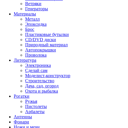
Ветряки
Генераторы
Материалы
Металл
Эпоксидка
Брос
Пластиковые бутылки
CD/DVD диски
Природный материал
Автопокрышки
Проволока
Литература
Электроника
Сделай сам
Моделист-конструктор
Строительство
Дача, сад, огород
Охота и рыбалка
Рогатки
Ружья
Пистолеты
Арбалеты
Антенны
Фонари
Ножи и мечи