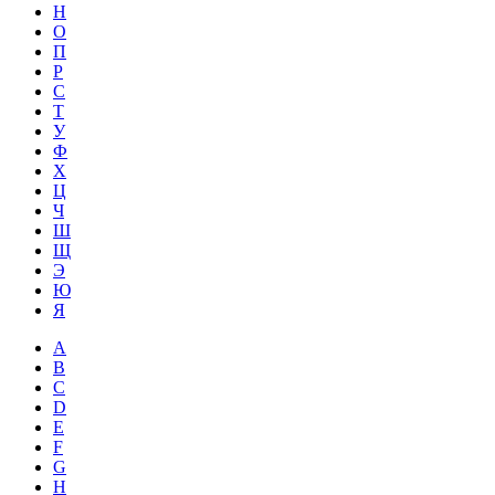
Н
О
П
Р
С
Т
У
Ф
Х
Ц
Ч
Ш
Щ
Э
Ю
Я
A
B
C
D
E
F
G
H