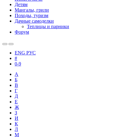
Детям
Мангалы, грили
Походы, туризм
Дачные самоделки
Теплицы и парники
Форум
ENG
РУС
#
0-9
А
Б
В
Г
Д
Е
Ж
З
И
К
Л
М