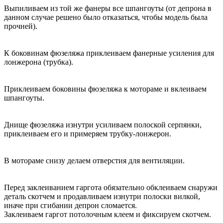
Выпиливаем из той же фанеры все шпангоуты (от депрона в
данном случае решено было отказаться, чтобы модель была
прочней).
К боковинам фюзеляжа приклеиваем фанерные усиления для
лонжерона (трубка).
Приклеиваем боковины фюзеляжа к мотораме и вклеиваем
шпангоуты.
Днище фюзеляжа изнутри усиливаем полоской серпянки,
приклеиваем его и примеряем трубку-лонжерон.
В мотораме снизу делаем отверстия для вентиляции.
Перед заклеиванием гаргота обязательно обклеиваем снаружи
деталь скотчем и продавливаем изнутри полоски вилкой,
иначе при сгибании депрон сломается.
Заклеиваем гаргот потолочным клеем и фиксируем скотчем.