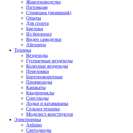
Животноводство
Питомцам
Стимпанк (steampunk)
Опыты
Для спорта
Брелоки
Из бензопил
Видео самоделки
Aliexpress
Техника
Вездеходы
Гусеничные вездеходы
Колесные вездеходы
Переломки
Бортоповоротные
Пневмоходы
Каракаты
Квадроциклы
Снегоходы
Лодки и катамараны
Сельхоз техника
Моделист-конструктор
Электроника
Arduino
Светодиоды