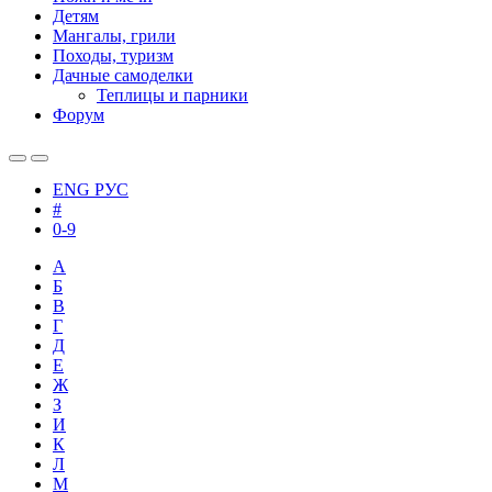
Детям
Мангалы, грили
Походы, туризм
Дачные самоделки
Теплицы и парники
Форум
ENG
РУС
#
0-9
А
Б
В
Г
Д
Е
Ж
З
И
К
Л
М