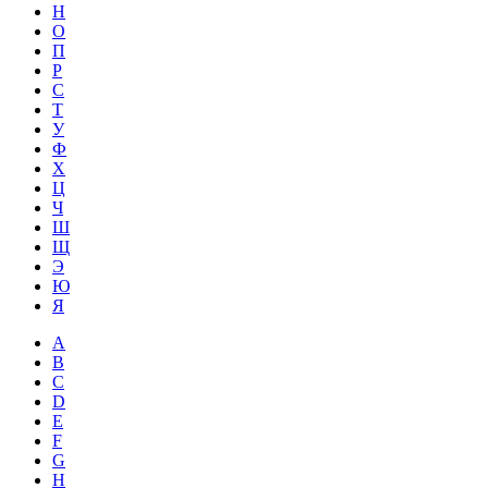
Н
О
П
Р
С
Т
У
Ф
Х
Ц
Ч
Ш
Щ
Э
Ю
Я
A
B
C
D
E
F
G
H