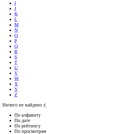
I
J
K
L
M
N
O
P
Q
R
S
T
U
V
W
X
Y
Z
Ничего не найдено :(
По алфавиту
По дате
По рейтингу
По просмотрам