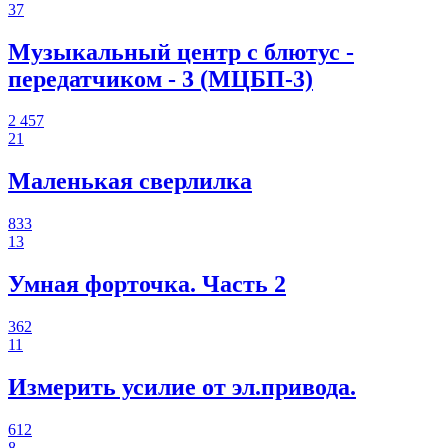
37
Музыкальный центр с блютус -
передатчиком - 3 (МЦБП-3)
2 457
21
Маленькая сверлилка
833
13
Умная форточка. Часть 2
362
11
Измерить усилие от эл.привода.
612
8