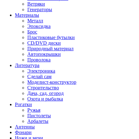
Ветряки
Генераторы
Материалы
Металл
Эпоксидка
Брос
Пластиковые бутылки
CD/DVD диски
Природный материал
Автопокрышки
Проволока
Литература
Электроника
Сделай сам
Моделист-конструктор
Строительство
Дача, сад, огород
Охота и рыбалка
Рогатки
Ружья
Пистолеты
Арбалеты
Антенны
Фонари
Ножи и мечи