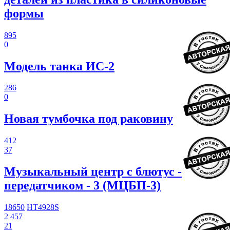
формы
895
0
Модель танка ИС-2
286
0
Новая тумбочка под раковину
412
37
Музыкальный центр с блютус -
передатчиком - 3 (МЦБП-3)
18650
HT4928S
2 457
21