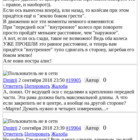
- правое, и наоборот)).
Если ось вынесена вперёд, или назад, то колёсам при этом
придётся ещё и "землю боком грести".
В движении все эти моменты немного изменяются:
При "передней оси" "внутреннее" колесо при повороте
просто пройдёт меньшее расстояние, чем "наружное".
А вот, если ось сзади, такое не возможно! Ведь оба колеса
УЖЕ ПРОШЛИ это равное расстояние, и теперь вам
придётся "внутреннее" тупо сдвигать в сторону, загребая его
боком землю!
Але нови ностра алис!
0
Dmitrij
2 сентября 2018 23:50
#19905
Автор
Ответить
Цитировать
Жалоба
А, понял. От ведущей оси с педалями к креплению передней
части. Эта рама должна быть максимальной длины. А что
если закрепить не в центре, а вообще на другой стороне?
«Марти! Думать нужно в четырех измерениях...»
0
Dmitrij
2 сентября 2018 23:39
#19904
Автор
Ответить
Цитировать
Жалоба
Не пойму. Где рычаг? Руль я могу сделать длинным, по всей