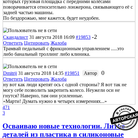
которых грузовая площадка с передними колёсами
поворачивается относительно лонжерона, связывающего её с
задней частью машины.
По бездорожью, мне кажется, будет неудобен.
-2
Скандалист
31 августа 2018 16:09
#19853
Ответить
Цитировать
Жалоба
Трамвай педальный с фрикционным управлением .....это
либо банальный троллинг либо клиника.
0
Dmitrij
31 августа 2018 14:35
#19851
Автор
Ответить
Цитировать
Жалоба
ну вот как люди крепят ось с одной стороны? Я вот так не
могу себе позволить закрепить колесо. Неужели оси не
гнутся? Наверно, там они усиленные.
«Марти! Думать нужно в четырех измерениях...»
471
3
Осваиваю новые технологии. Литье
деталей из пластика в силиконовые