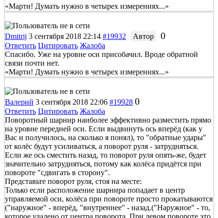
«Марти! Думать нужно в четырех измерениях...»
0
Dmitrij
3 сентября 2018 22:14
#19932
Автор
Ответить
Цитировать
Жалоба
Спасибо. Уже на уровне оси присобачил. Вроде обратной
связи почти нет.
«Марти! Думать нужно в четырех измерениях...»
0
Валерий
3 сентября 2018 22:06
#19928
Ответить
Цитировать
Жалоба
Поворотный шарнир наиболее эффективно разместить прямо
на уровне передней оси. Если выдвинуть ось вперёд (как у
Вас и получилось, на сколько я понял), то "обратные удары"
от колёс будут усиливаться, а поворот руля - затрудняться.
Если же ось сместить назад, то поворот руля опять-же, будет
значительно затрудняться, потому как колёса придётся при
повороте "сдвигать в сторону".
Представьте поворот руля, стоя на месте:
Только если расположение шарнира попадает в центр
управляемой оси, колёса при повороте просто прокатываются
("наружное" - вперёд, "внутреннее" - назад.("Наружное" - то,
которое удалено от центра поворота. При левом повороте это