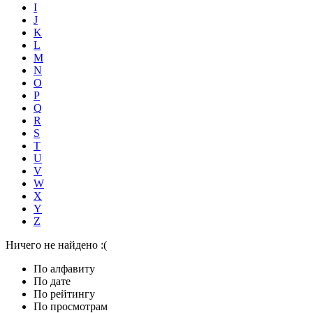
I
J
K
L
M
N
O
P
Q
R
S
T
U
V
W
X
Y
Z
Ничего не найдено :(
По алфавиту
По дате
По рейтингу
По просмотрам