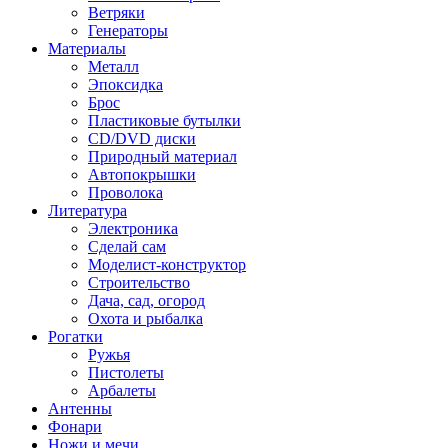
Ветряки
Генераторы
Материалы
Металл
Эпоксидка
Брос
Пластиковые бутылки
CD/DVD диски
Природный материал
Автопокрышки
Проволока
Литература
Электроника
Сделай сам
Моделист-конструктор
Строительство
Дача, сад, огород
Охота и рыбалка
Рогатки
Ружья
Пистолеты
Арбалеты
Антенны
Фонари
Ножи и мечи