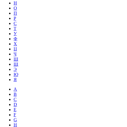
Н
О
П
Р
С
Т
У
Ф
Х
Ц
Ч
Ш
Щ
Э
Ю
Я
A
B
C
D
E
F
G
H