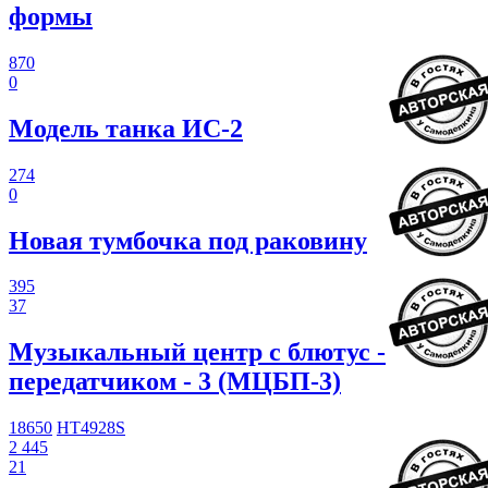
формы
870
0
Модель танка ИС-2
274
0
Новая тумбочка под раковину
395
37
Музыкальный центр с блютус -
передатчиком - 3 (МЦБП-3)
18650
HT4928S
2 445
21