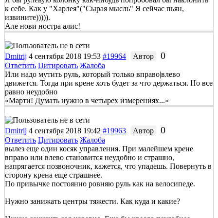
к себе. Как у "Харлея"("Сырая мысль" Я сейчас пьян,
извините))))).
Але нови ностра алис!
0
Dmitrij
4 сентября 2018 19:53
#19964
Автор
Ответить
Цитировать
Жалоба
Или надо мутить руль, который только вправо|влево
движется. Тогда при крене хоть будет за что держаться. Но все
равно неудобно
«Марти! Думать нужно в четырех измерениях...»
0
Dmitrij
4 сентября 2018 19:42
#19963
Автор
Ответить
Цитировать
Жалоба
вылез еще один косяк управления. При малейшем крене
вправо или влево становится неудобно и страшно,
напрягается позвоночник, кажется, что упадешь. Повернуть в
сторону крена еще страшнее.
По привычке постоянно ровняю руль как на велосипеде.
Нужно занижать центры тяжести. Как куда и какие?