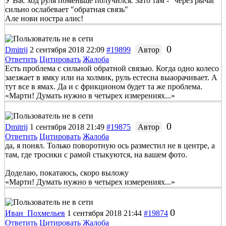
У Вас ход руля поменьше получился. Зато там - "через рычаг"
сильно ослабевает "обратная связь"
Але нови ностра алис!
0
Dmitrij
2 сентября 2018 22:09
#19899
Автор
Ответить
Цитировать
Жалоба
Есть проблема с сильной обратной связью. Когда одно колесо
заезжает в ямку или на холмик, руль естесна выаорачивает. А
тут все в ямах. Да и с фрикционом будет та же проблема.
«Марти! Думать нужно в четырех измерениях...»
0
Dmitrij
1 сентября 2018 21:49
#19875
Автор
Ответить
Цитировать
Жалоба
да, я понял. Только поворотную ось разместил не в центре, а
там, где тросики с рамой стыкуются, на вашем фото.
Доделаю, покатаюсь, скоро выложу
«Марти! Думать нужно в четырех измерениях...»
0
Иван_Похмельев
1 сентября 2018 21:44
#19874
Ответить
Цитировать
Жалоба