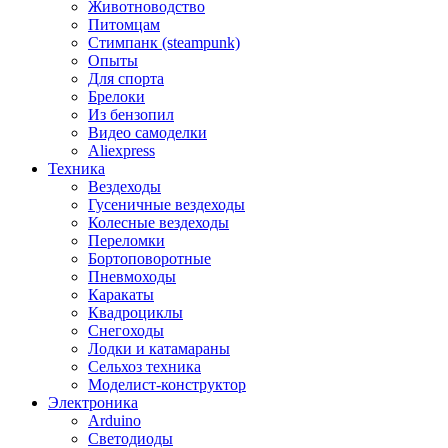
Животноводство
Питомцам
Стимпанк (steampunk)
Опыты
Для спорта
Брелоки
Из бензопил
Видео самоделки
Aliexpress
Техника
Вездеходы
Гусеничные вездеходы
Колесные вездеходы
Переломки
Бортоповоротные
Пневмоходы
Каракаты
Квадроциклы
Снегоходы
Лодки и катамараны
Сельхоз техника
Моделист-конструктор
Электроника
Arduino
Светодиоды