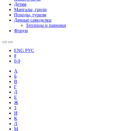
Детям
Мангалы, грили
Походы, туризм
Дачные самоделки
Теплицы и парники
Форум
ENG
РУС
#
0-9
А
Б
В
Г
Д
Е
Ж
З
И
К
Л
М