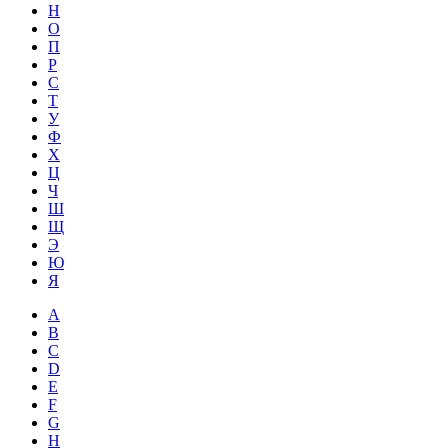
Н
О
П
Р
С
Т
У
Ф
Х
Ц
Ч
Ш
Щ
Э
Ю
Я
A
B
C
D
E
F
G
H