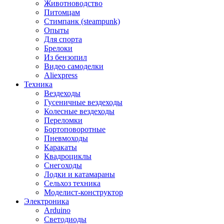
Животноводство
Питомцам
Стимпанк (steampunk)
Опыты
Для спорта
Брелоки
Из бензопил
Видео самоделки
Aliexpress
Техника
Вездеходы
Гусеничные вездеходы
Колесные вездеходы
Переломки
Бортоповоротные
Пневмоходы
Каракаты
Квадроциклы
Снегоходы
Лодки и катамараны
Сельхоз техника
Моделист-конструктор
Электроника
Arduino
Светодиоды