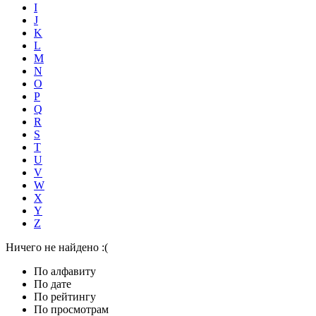
I
J
K
L
M
N
O
P
Q
R
S
T
U
V
W
X
Y
Z
Ничего не найдено :(
По алфавиту
По дате
По рейтингу
По просмотрам