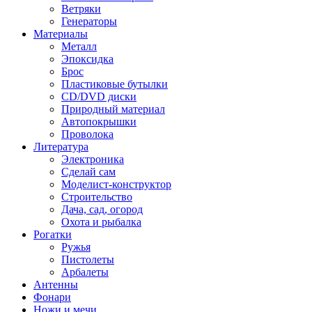
Ветряки
Генераторы
Материалы
Металл
Эпоксидка
Брос
Пластиковые бутылки
CD/DVD диски
Природный материал
Автопокрышки
Проволока
Литература
Электроника
Сделай сам
Моделист-конструктор
Строительство
Дача, сад, огород
Охота и рыбалка
Рогатки
Ружья
Пистолеты
Арбалеты
Антенны
Фонари
Ножи и мечи