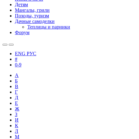
Детям
Мангалы, грили
Походы, туризм
Дачные самоделки
Теплицы и парники
Форум
ENG
РУС
#
0-9
А
Б
В
Г
Д
Е
Ж
З
И
К
Л
М