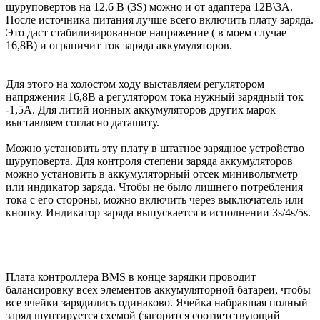
шуруповертов на 12,6 В (3S) можно и от адаптера 12В\3А.
После источника питания лучше всего включить плату заряда.
Это даст стабилизированное напряжение ( в моем случае
16,8В) и ограничит ток заряда аккумуляторов.
Для этого на холостом ходу выставляем регулятором
напряжения 16,8В а регулятором тока нужный зарядный ток
-1,5А. Для литий ионных аккумуляторов других марок
выставляем согласно даташиту.
Можно установить эту плату в штатное зарядное устройство
шуруповерта. Для контроля степени заряда аккумуляторов
можно установить в аккумуляторный отсек минивольтметр
или индикатор заряда. Чтобы не было лишнего потребления
тока с его стороны, можно включить через выключатель или
кнопку. Индикатор заряда выпускается в исполнении 3s/4s/5s.
Плата контроллера BMS в конце зарядки проводит
балансировку всех элементов аккумуляторной батареи, чтобы
все ячейки зарядились одинаково. Ячейка набравшая полный
заряд шунтируется схемой (загорится соответствующий