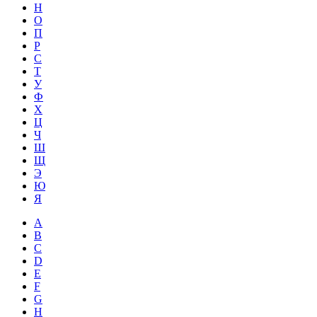
Н
О
П
Р
С
Т
У
Ф
Х
Ц
Ч
Ш
Щ
Э
Ю
Я
A
B
C
D
E
F
G
H