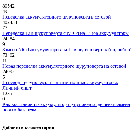
80542
49
Переделка аккумуляторного шуруповерта в сетевой
402438
77
Переделка 12В шуруповерта с Ni-Cd на Li-ion аккумуляторы
24284
9
Замена NiCd аккумуляторов на Li в шуруповертах (подробно)
73402
11
Новая переделка аккумуляторного шуруповерта на сетевой
24092
5
Перевод шуруповерта на литий-ионные аккумуляторы.
Личный опыт
1285
0
Как восстановить аккумулятор шуруповерта: дешевая замена
новым батареям
Добавить комментарий