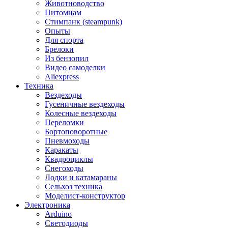
Животноводство
Питомцам
Стимпанк (steampunk)
Опыты
Для спорта
Брелоки
Из бензопил
Видео самоделки
Aliexpress
Техника
Вездеходы
Гусеничные вездеходы
Колесные вездеходы
Переломки
Бортоповоротные
Пневмоходы
Каракаты
Квадроциклы
Снегоходы
Лодки и катамараны
Сельхоз техника
Моделист-конструктор
Электроника
Arduino
Светодиоды