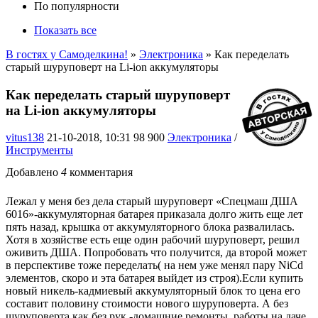
По популярности
Показать все
В гостях у Самоделкина!
»
Электроника
» Как переделать
старый шуруповерт на Li-ion аккумуляторы
Как переделать старый шуруповерт
на Li-ion аккумуляторы
vitus138
21-10-2018, 10:31
98 900
Электроника
/
Инструменты
Добавлено
4
комментария
Лежал у меня без дела старый шуруповерт «Спецмаш ДША
6016»-аккумуляторная батарея приказала долго жить еще лет
пять назад, крышка от аккумуляторного блока развалилась.
Хотя в хозяйстве есть еще один рабочий шуруповерт, решил
оживить ДША. Попробовать что получится, да второй может
в перспективе тоже переделать( на нем уже менял пару NiСd
элементов, скоро и эта батарея выйдет из строя).Если купить
новый никель-кадмиевый аккумуляторный блок то цена его
составит половину стоимости нового шуруповерта. А без
шуруповерта как без рук -домашние ремонты, работы на даче