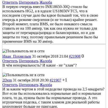
Ответить
Цитировать
Жалоба
В первую очередь вместо INR18650-30Q стоило бы
использовать HG2, а в идеале US18650VTC5, что в
последнем случае дало бы вдвое больший ток, что в свою
очередь в режиме сверления (и не только) крайне решает.
Второй момент, плата BMS, не было никакого смысла
ставить ее на 100 ампер, так как она нужна не только для
защиты от перезаряда/разряда и балансировки, но и для
защиты по току, поэтому правильным решением было бы
применение BMS на 30 ампер.
0
Иван_Похмельев
31 октября 2018 21:04
#21908
Ответить
Цитировать
Жалоба
В чём ненормальность? И какие - не "хлам"?
+1
2Dem
31 октября 2018 20:30
#21907
Ответить
Цитировать
Жалоба
И за каким чертом в этой недоделке провода на 2,5 квадрата?
Вот если бы использовались нормальные акб и нормальная
плата, то да, нужны были бы нормальные провода. А это
игрушечная поделка, с таким хламом для реальной работы
шуруповерт больше не пригоден.