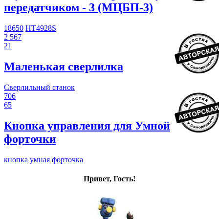
передатчиком - 3 (МЦБП-3)
18650
HT4928S
2 567
21
Маленькая сверлилка
Сверлильный станок
706
65
Кнопка управления для Умной
форточки
кнопка
умная
форточка
Привет, Гость!