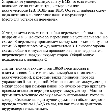
Я применил универсальную плату BMS, то есть можно
включить ее по схеме на три, четыре или пять
аккумуляторов(12В, 16,8В или 18В). Остается выбрать схему
подключения в соответствие вашего шуруповерта.
Место для установки перемычек
У микросхемы есть места запайки перемычек, обозначенные
цифрами 4 и 3. По схеме 5S перемычки не устанавливаем. По
схеме 4S перемычку припаиваем между контактами 4, ну а по
схеме 3S припаиваем между контактами 3. Наиболее удобна
схема с общим минусовым проводом на питание двигателя
шуруповерта и зарядки аккумуляторов. Общий минус
подключаем к площадке
С-
.
Литий –ионный аккумулятор 18650 смонтировал в
пластмассовом боксе с перемычками(был в комплекте с
аккумуляторами), к которым также припаяны провода
управления балансировкой. Можно соединить аккумуляторы
между собой при помощи пайки, но нужно быстро припаять
провода исключая перегрев корпуса аккумулятора. Можно
применить точечную сварку а можно использовать готовый
холдер. Силовые выводы лучше сделать из гибкого медного
провода сечением 1,5-2,5 кв.мм, так как токи на двигатель
шуруповерта немаленькие.