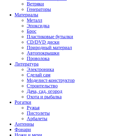
Ветряки
Генераторы
Материалы
Металл
Эпоксидка
Брос
Пластиковые бутылки
CD/DVD диски
Природный материал
Автопокрышки
Проволока
Литература
Электроника
Сделай сам
Моделист-конструктор
Строительство
Дача, сад, огород
Охота и рыбалка
Рогатки
Ружья
Пистолеты
Арбалеты
Антенны
Фонари
Ножи и мечи