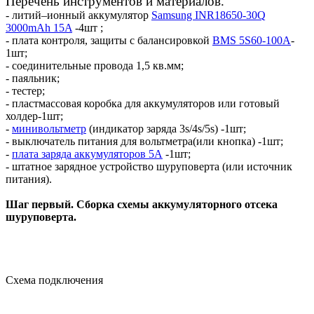
Перечень инструментов и материалов.
- литий–ионный аккумулятор
Samsung INR18650-30Q
3000mAh 15A
-4шт ;
- плата контроля, защиты с балансировкой
BMS 5S60-100A
-
1шт;
- соединительные провода 1,5 кв.мм;
- паяльник;
- тестер;
- пластмассовая коробка для аккумуляторов или готовый
холдер-1шт;
-
минивольтметр
(индикатор заряда 3s/4s/5s) -1шт;
- выключатель питания для вольтметра(или кнопка) -1шт;
-
плата заряда аккумуляторов 5А
-1шт;
- штатное зарядное устройство шуруповерта (или источник
питания).
Шаг первый. Сборка схемы аккумуляторного отсека
шуруповерта.
Схема подключения