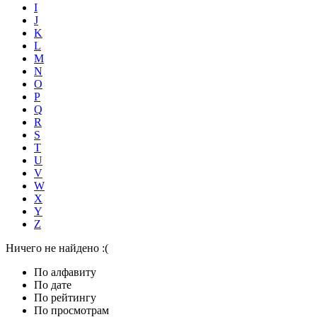
I
J
K
L
M
N
O
P
Q
R
S
T
U
V
W
X
Y
Z
Ничего не найдено :(
По алфавиту
По дате
По рейтингу
По просмотрам