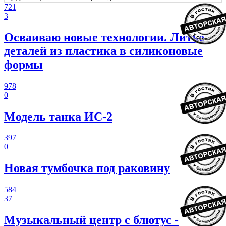
721
3
Осваиваю новые технологии. Литье
деталей из пластика в силиконовые
формы
978
0
Модель танка ИС-2
397
0
Новая тумбочка под раковину
584
37
Музыкальный центр с блютус -