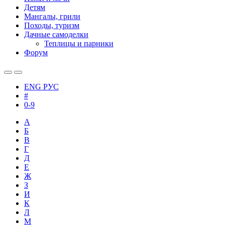
Детям
Мангалы, грили
Походы, туризм
Дачные самоделки
Теплицы и парники
Форум
ENG
РУС
#
0-9
А
Б
В
Г
Д
Е
Ж
З
И
К
Л
М