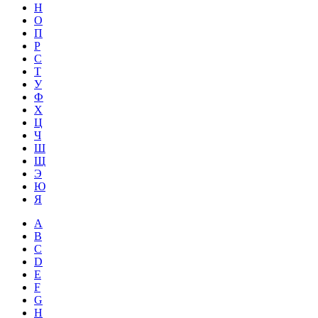
Н
О
П
Р
С
Т
У
Ф
Х
Ц
Ч
Ш
Щ
Э
Ю
Я
A
B
C
D
E
F
G
H