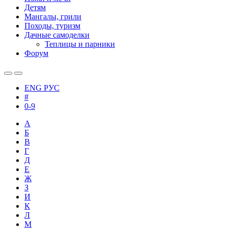
Детям
Мангалы, грили
Походы, туризм
Дачные самоделки
Теплицы и парники
Форум
ENG
РУС
#
0-9
А
Б
В
Г
Д
Е
Ж
З
И
К
Л
М