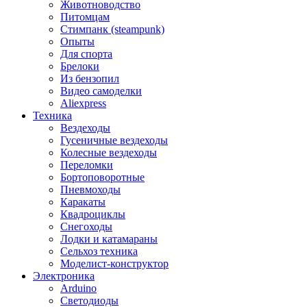
Животноводство
Питомцам
Стимпанк (steampunk)
Опыты
Для спорта
Брелоки
Из бензопил
Видео самоделки
Aliexpress
Техника
Вездеходы
Гусеничные вездеходы
Колесные вездеходы
Переломки
Бортоповоротные
Пневмоходы
Каракаты
Квадроциклы
Снегоходы
Лодки и катамараны
Сельхоз техника
Моделист-конструктор
Электроника
Arduino
Светодиоды