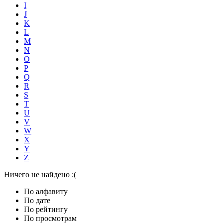
I
J
K
L
M
N
O
P
Q
R
S
T
U
V
W
X
Y
Z
Ничего не найдено :(
По алфавиту
По дате
По рейтингу
По просмотрам