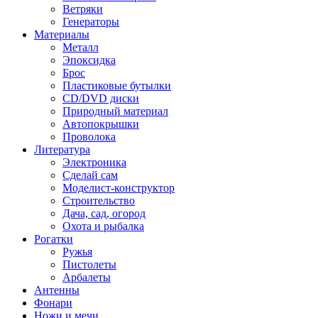
Ветряки
Генераторы
Материалы
Металл
Эпоксидка
Брос
Пластиковые бутылки
CD/DVD диски
Природный материал
Автопокрышки
Проволока
Литература
Электроника
Сделай сам
Моделист-конструктор
Строительство
Дача, сад, огород
Охота и рыбалка
Рогатки
Ружья
Пистолеты
Арбалеты
Антенны
Фонари
Ножи и мечи