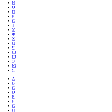
Н
О
П
Р
С
Т
У
Ф
Х
Ц
Ч
Ш
Щ
Э
Ю
Я
A
B
C
D
E
F
G
H