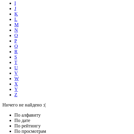
I
J
K
L
M
N
O
P
Q
R
S
T
U
V
W
X
Y
Z
Ничего не найдено :(
По алфавиту
По дате
По рейтингу
По просмотрам