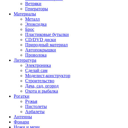
Ветряки
Генераторы
Материалы
Металл
Эпоксидка
Брос
Пластиковые бутылки
CD/DVD диски
Природный материал
Автопокрышки
Проволока
Литература
Электроника
Сделай сам
Моделист-конструктор
Строительство
Дача, сад, огород
Охота и рыбалка
Рогатки
Ружья
Пистолеты
Арбалеты
Антенны
Фонари
Ножи и мечи