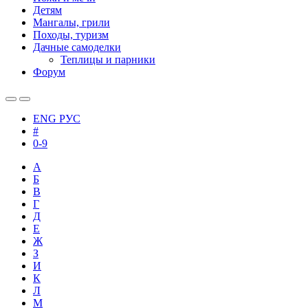
Детям
Мангалы, грили
Походы, туризм
Дачные самоделки
Теплицы и парники
Форум
ENG
РУС
#
0-9
А
Б
В
Г
Д
Е
Ж
З
И
К
Л
М