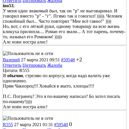
Ответить
Цитировать
Жалоба
ino53
,
У меня один знакомый был, так он "р" не выговаривал. И
говорил вместо "р" - "г". Пгямо так и говогил! ))))). Человек
спокойный был... Часто повторял "Мне всё гавно!" ))))
Но, вот, с его лёгкой руки, одному товарищу на всю жизнь
кликуха прилипла.... Роман его звали... А тот парень, почему-
то, называл его Ромиком! )))))
Але нови ностра алис!
+2
Валерий
27 марта 2021 09:51
#59548
Ответить
Цитировать
Жалоба
Цитата: R555
Я
обычно
, стреляю по корпусу, когда надо валить уже
однозначно.
Прям Чакнорец!!! Ховайся в жыто, хлопцы!!!!
П.С. Погранец? Это я по-вашему написал? Бо хотел писать
по-нашему!))))
Але нови ностра алис!
0
R555
27 марта 2021 01:31
#59540