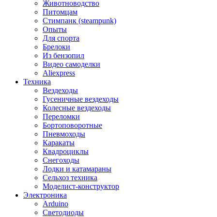
Животноводство
Питомцам
Стимпанк (steampunk)
Опыты
Для спорта
Брелоки
Из бензопил
Видео самоделки
Aliexpress
Техника
Вездеходы
Гусеничные вездеходы
Колесные вездеходы
Переломки
Бортоповоротные
Пневмоходы
Каракаты
Квадроциклы
Снегоходы
Лодки и катамараны
Сельхоз техника
Моделист-конструктор
Электроника
Arduino
Светодиоды