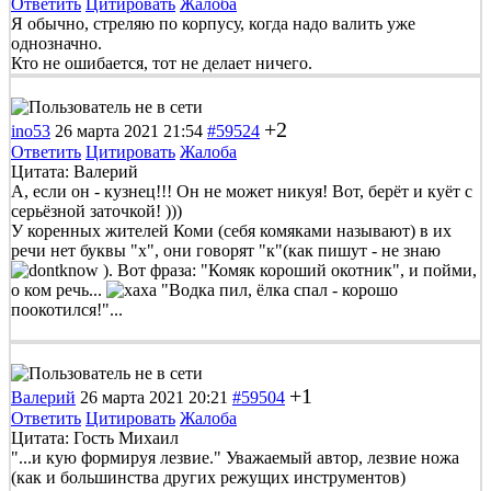
Ответить
Цитировать
Жалоба
Я обычно, стреляю по корпусу, когда надо валить уже
однозначно.
Кто не ошибается, тот не делает ничего.
+2
ino53
26 марта 2021 21:54
#59524
Ответить
Цитировать
Жалоба
Цитата: Валерий
А, если он - кузнец!!! Он не может никуя! Вот, берёт и куёт с
серьёзной заточкой! )))
У коренных жителей Коми (себя комяками называют) в их
речи нет буквы "х", они говорят "к"(как пишут - не знаю
). Вот фраза: "Комяк короший окотник", и пойми,
о ком речь...
"Водка пил, ёлка спал - корошо
поокотился!"...
+1
Валерий
26 марта 2021 20:21
#59504
Ответить
Цитировать
Жалоба
Цитата: Гость Михаил
"...и кую формируя лезвие." Уважаемый автор, лезвие ножа
(как и большинства других режущих инструментов)