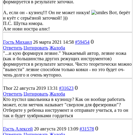
формируется в результате заточки.
А, если он - кузнец!!! Он не может никуя!
Вот, берёт
и куёт с серьёзной заточкой! )))
П.С. Шутка юмора.
Але нови ностра алис!
0
Гость Михаил
26 марта 2021 14:58
#59454
Ответить
Цитировать
Жалоба
"...и кую формируя лезвие." Уважаемый автор, лезвие ножа
(как и большинства других режущих инструментов)
формируется в результате заточки. Чисто теоретически можно
"вывести" лезвие способом только ковки - но это будет оч-
чень долго и очень муторно.
0
Thor
22 августа 2019 13:31
#31623
Ответить
Цитировать
Жалоба
Кто пустил школьника в кузницу? Как он вообще работать
может, если метчик называет "сверлом для фрезеровки"?
Отберите у ребенка инструмент и отправьте учиться, а то он
так и будет хуябриками гордиться
0
Гость Алексей
20 августа 2019 13:09
#31578
Ответить
Цитировать
Жалоба