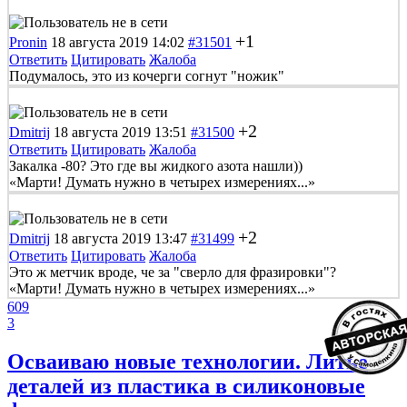
+1
Pronin
18 августа 2019 14:02
#31501
Ответить
Цитировать
Жалоба
Подумалось, это из кочерги согнут "ножик"
+2
Dmitrij
18 августа 2019 13:51
#31500
Ответить
Цитировать
Жалоба
Закалка -80? Это где вы жидкого азота нашли))
«Марти! Думать нужно в четырех измерениях...»
+2
Dmitrij
18 августа 2019 13:47
#31499
Ответить
Цитировать
Жалоба
Это ж метчик вроде, че за "сверло для фразировки"?
«Марти! Думать нужно в четырех измерениях...»
609
3
Осваиваю новые технологии. Литье
деталей из пластика в силиконовые