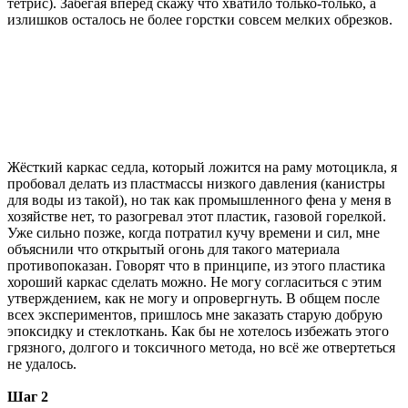
тетрис). Забегая вперёд скажу что хватило только-только, а
излишков осталось не более горстки совсем мелких обрезков.
Жёсткий каркас седла, который ложится на раму мотоцикла, я
пробовал делать из пластмассы низкого давления (канистры
для воды из такой), но так как промышленного фена у меня в
хозяйстве нет, то разогревал этот пластик, газовой горелкой.
Уже сильно позже, когда потратил кучу времени и сил, мне
объяснили что открытый огонь для такого материала
противопоказан. Говорят что в принципе, из этого пластика
хороший каркас сделать можно. Не могу согласиться с этим
утверждением, как не могу и опровергнуть. В общем после
всех экспериментов, пришлось мне заказать старую добрую
эпоксидку и стеклоткань. Как бы не хотелось избежать этого
грязного, долгого и токсичного метода, но всё же отвертеться
не удалось.
Шаг 2