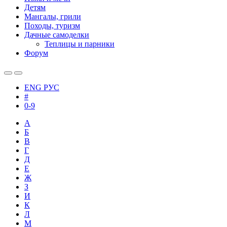
Детям
Мангалы, грили
Походы, туризм
Дачные самоделки
Теплицы и парники
Форум
ENG
РУС
#
0-9
А
Б
В
Г
Д
Е
Ж
З
И
К
Л
М