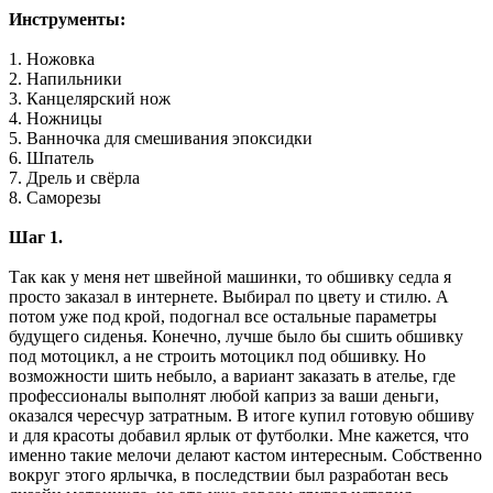
Инструменты:
1. Ножовка
2. Напильники
3. Канцелярский нож
4. Ножницы
5. Ванночка для смешивания эпоксидки
6. Шпатель
7. Дрель и свёрла
8. Саморезы
Шаг 1.
Так как у меня нет швейной машинки, то обшивку седла я
просто заказал в интернете. Выбирал по цвету и стилю. А
потом уже под крой, подогнал все остальные параметры
будущего сиденья. Конечно, лучше было бы сшить обшивку
под мотоцикл, а не строить мотоцикл под обшивку. Но
возможности шить небыло, а вариант заказать в ателье, где
профессионалы выполнят любой каприз за ваши деньги,
оказался чересчур затратным. В итоге купил готовую обшиву
и для красоты добавил ярлык от футболки. Мне кажется, что
именно такие мелочи делают кастом интересным. Собственно
вокруг этого ярлычка, в последствии был разработан весь