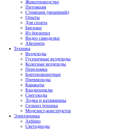
Животноводство
Питомцам
Стимпанк (steampunk)
Опыты
Для спорта
Брелоки
Из бензопил
Видео самоделки
Aliexpress
Техника
Вездеходы
Гусеничные вездеходы
Колесные вездеходы
Переломки
Бортоповоротные
Пневмоходы
Каракаты
Квадроциклы
Снегоходы
Лодки и катамараны
Сельхоз техника
Моделист-конструктор
Электроника
Arduino
Светодиоды