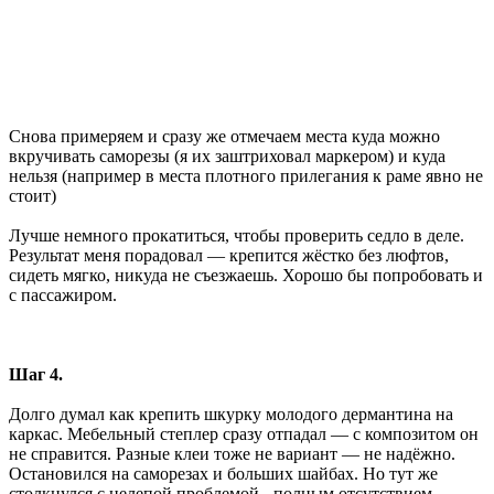
Снова примеряем и сразу же отмечаем места куда можно
вкручивать саморезы (я их заштриховал маркером) и куда
нельзя (например в места плотного прилегания к раме явно не
стоит)
Лучше немного прокатиться, чтобы проверить седло в деле.
Результат меня порадовал — крепится жёстко без люфтов,
сидеть мягко, никуда не съезжаешь. Хорошо бы попробовать и
с пассажиром.
Шаг 4.
Долго думал как крепить шкурку молодого дермантина на
каркас. Мебельный степлер сразу отпадал — с композитом он
не справится. Разные клеи тоже не вариант — не надёжно.
Остановился на саморезах и больших шайбах. Но тут же
столкнулся с нелепой проблемой - полным отсутствием