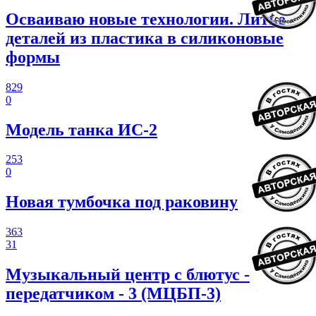
Осваиваю новые технологии. Литье
деталей из пластика в силиконовые
формы
829
0
Модель танка ИС-2
253
0
Новая тумбочка под раковину
363
31
Музыкальный центр с блютус -
передатчиком - 3 (МЦБП-3)