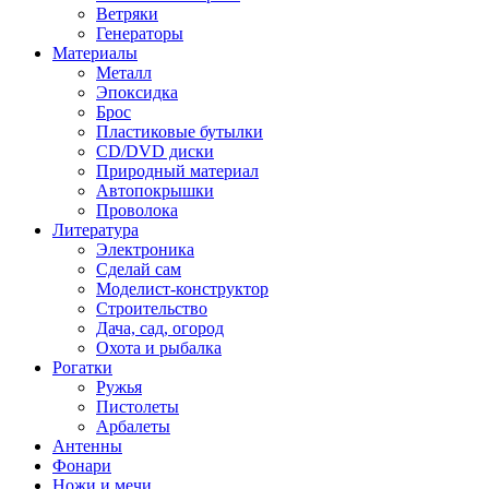
Ветряки
Генераторы
Материалы
Металл
Эпоксидка
Брос
Пластиковые бутылки
CD/DVD диски
Природный материал
Автопокрышки
Проволока
Литература
Электроника
Сделай сам
Моделист-конструктор
Строительство
Дача, сад, огород
Охота и рыбалка
Рогатки
Ружья
Пистолеты
Арбалеты
Антенны
Фонари
Ножи и мечи