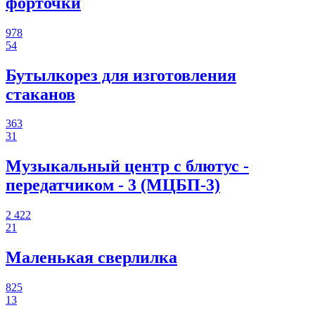
форточки
978
54
Бутылкорез для изготовления
стаканов
363
31
Музыкальный центр с блютус -
передатчиком - 3 (МЦБП-3)
2 422
21
Маленькая сверлилка
825
13