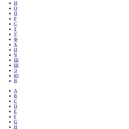
Н
О
П
Р
С
Т
У
Ф
Х
Ц
Ч
Ш
Щ
Э
Ю
Я
A
B
C
D
E
F
G
H