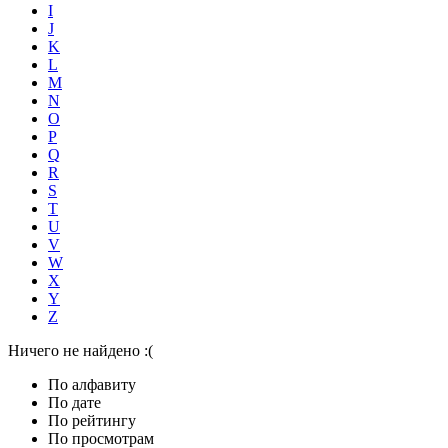
I
J
K
L
M
N
O
P
Q
R
S
T
U
V
W
X
Y
Z
Ничего не найдено :(
По алфавиту
По дате
По рейтингу
По просмотрам