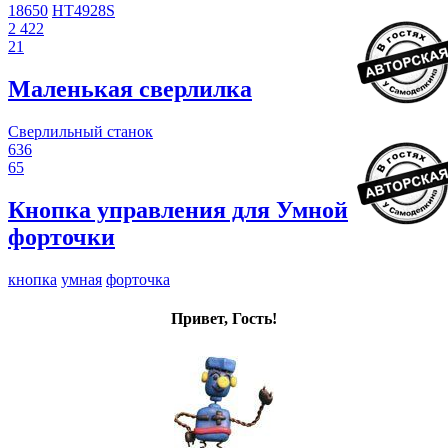
18650
HT4928S
2 422
21
Маленькая сверлилка
Сверлильный станок
636
65
Кнопка управления для Умной
форточки
кнопка
умная
форточка
Привет, Гость!