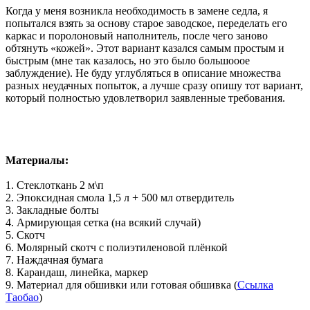
Когда у меня возникла необходимость в замене седла, я
попытался взять за основу старое заводское, переделать его
каркас и поролоновый наполнитель, после чего заново
обтянуть «кожей». Этот вариант казался самым простым и
быстрым (мне так казалось, но это было большооое
заблуждение). Не буду углубляться в описание множества
разных неудачных попыток, а лучше сразу опишу тот вариант,
который полностью удовлетворил заявленные требования.
Материалы:
1. Стеклоткань 2 м\п
2. Эпоксидная смола 1,5 л + 500 мл отвердитель
3. Закладные болты
4. Армирующая сетка (на всякий случай)
5. Скотч
6. Молярный скотч с полиэтиленовой плёнкой
7. Наждачная бумага
8. Карандаш, линейка, маркер
9. Материал для обшивки или готовая обшивка (
Ссылка
Таобао
)