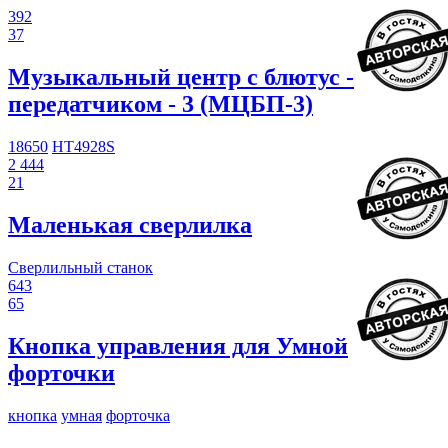
392
37
Музыкальный центр с блютус -
передатчиком - 3 (МЦБП-3)
18650
HT4928S
2 444
21
Маленькая сверлилка
Сверлильный станок
643
65
Кнопка управления для Умной
форточки
кнопка
умная
форточка