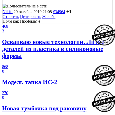
+1
Nikita
29 октября 2019 21:08
#34964
Ответить
Цитировать
Жалоба
Прям как Профиль)))
468
3
Осваиваю новые технологии. Литье
деталей из пластика в силиконовые
формы
868
0
Модель танка ИС-2
270
0
Новая тумбочка под раковину