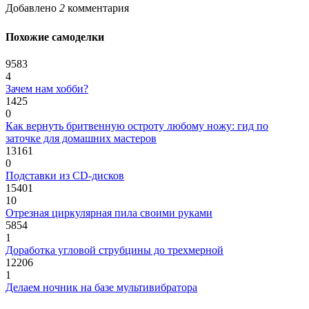
Добавлено
2
комментария
Похожие самоделки
9583
4
Зачем нам хобби?
1425
0
Как вернуть бритвенную остроту любому ножу: гид по
заточке для домашних мастеров
13161
0
Подставки из CD-дисков
15401
10
Отрезная циркулярная пила своими руками
5854
1
Доработка угловой струбцины до трехмерной
12206
1
Делаем ночник на базе мультивибратора