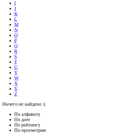
I
J
K
L
M
N
O
P
Q
R
S
T
U
V
W
X
Y
Z
Ничего не найдено :(
По алфавиту
По дате
По рейтингу
По просмотрам