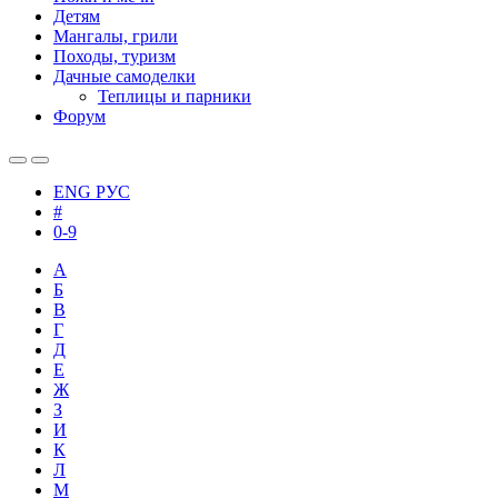
Детям
Мангалы, грили
Походы, туризм
Дачные самоделки
Теплицы и парники
Форум
ENG
РУС
#
0-9
А
Б
В
Г
Д
Е
Ж
З
И
К
Л
М