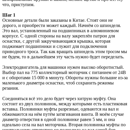
что, приступим.
Шаг 1
Основные детали были заказаны в Китае. Стоят они не
дорого, и приобрести может каждый. Начнём со шпинделя.
Это вал, установленный на подшипниках в алюминиевом
корпусе. С одной стороны на валу закреплён патрон для
оснастки, с другой закручивающаяся крышка, которая
поджимает подшипники и служит для подключения
приводного троса. Так как вращать шпиндель этим тросом мы
не будем, то в дальнейшем эту часть нужно будет переделать.
Электродвигатель для машинки нужен высоко оборотистый.
Выбор пал на 775 коллекторный моторчик с питанием от 24В
и с оборотами 15 000 в минуту. Обороты нужны большие из-за
маленького диаметра оснастки, чтоб сохранить режимы
резания.
Соединяться всё это дело будет через хитрую муфту. Она
состоит из двух половинок, между которыми есть пластиковая
вставка. Половинки муфты разрезные, одеваются на вал и
обжимаются на нём путём затягивания винта. В моём случае
диаметр отверстия в одной половинке равен 5 мм, и она
идеально села на вал моторчика. Вторая половинка муфты по
центральному отверстию не подходила на вал самой бор-