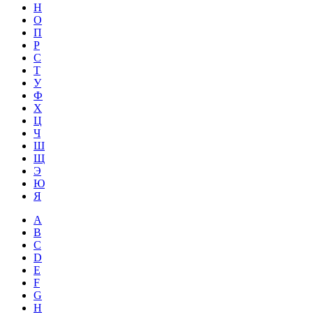
Н
О
П
Р
С
Т
У
Ф
Х
Ц
Ч
Ш
Щ
Э
Ю
Я
A
B
C
D
E
F
G
H