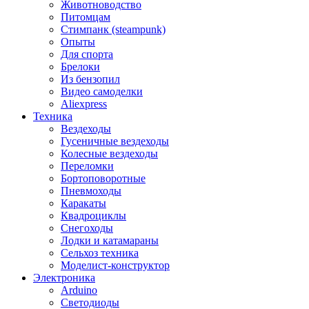
Животноводство
Питомцам
Стимпанк (steampunk)
Опыты
Для спорта
Брелоки
Из бензопил
Видео самоделки
Aliexpress
Техника
Вездеходы
Гусеничные вездеходы
Колесные вездеходы
Переломки
Бортоповоротные
Пневмоходы
Каракаты
Квадроциклы
Снегоходы
Лодки и катамараны
Сельхоз техника
Моделист-конструктор
Электроника
Arduino
Светодиоды