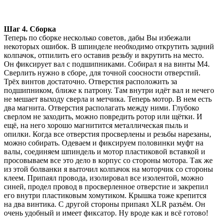
Шаг 4. Сборка
Теперь по сборке несколько советов, дабы Вы избежали
некоторых ошибок. В шпинделе необходимо открутить задний
колпачок, отпилить его оставив резьбу и вкрутить на место.
Он фиксирует вал с подшипниками. Собирал я на винты М4.
Сверлить нужно в сборе, для точной соосности отверстий.
Трёх винтов достаточно. Отверстия расположить за
подшипником, ближе к патрону. Там внутри идёт вал и нечего
не мешает выходу сверла и метчика. Теперь мотор. В нем есть
два магнита. Отверстия располагать между ними. Глубоко
сверлом не заходить, можно повредить ротор или щётки. И
ещё, на него хорошо магнитится металлическая пыль и
опилки. Когда все отверстия просверлены и резьбы нарезаны,
можно собирать. Одеваем и фиксируем половинки муфт на
валы, соединяем шпиндель и мотор пластиковой вставкой и
просовываем все это дело в корпус со стороны мотора. Так же
из этой болванки я выточил колпачок на моторчик со стороны
клеем. Припаял провода, изолировал все изолентой, можно
синей, продел провод в просверленное отверстие и закрепил
его внутри пластиковым хомутиком. Крышка тоже крепится
на два винтика. С другой стороны припаял XLR разъём. Он
очень удобный и имеет фиксатор. Ну вроде как и всё готово!