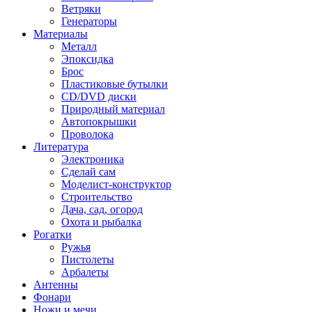
Ветряки
Генераторы
Материалы
Металл
Эпоксидка
Брос
Пластиковые бутылки
CD/DVD диски
Природный материал
Автопокрышки
Проволока
Литература
Электроника
Сделай сам
Моделист-конструктор
Строительство
Дача, сад, огород
Охота и рыбалка
Рогатки
Ружья
Пистолеты
Арбалеты
Антенны
Фонари
Ножи и мечи