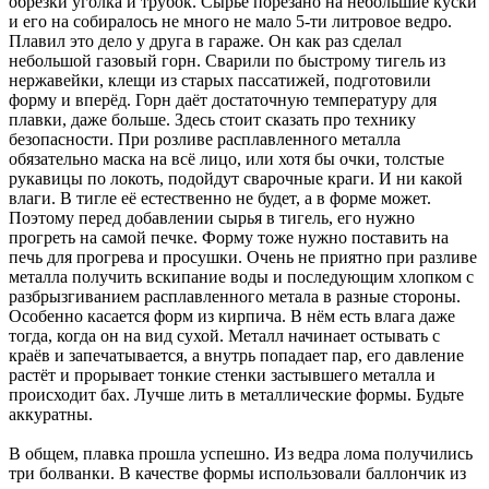
обрезки уголка и трубок. Сырьё порезано на небольшие куски
и его на собиралось не много не мало 5-ти литровое ведро.
Плавил это дело у друга в гараже. Он как раз сделал
небольшой газовый горн. Сварили по быстрому тигель из
нержавейки, клещи из старых пассатижей, подготовили
форму и вперёд. Горн даёт достаточную температуру для
плавки, даже больше. Здесь стоит сказать про технику
безопасности. При розливе расплавленного металла
обязательно маска на всё лицо, или хотя бы очки, толстые
рукавицы по локоть, подойдут сварочные краги. И ни какой
влаги. В тигле её естественно не будет, а в форме может.
Поэтому перед добавлении сырья в тигель, его нужно
прогреть на самой печке. Форму тоже нужно поставить на
печь для прогрева и просушки. Очень не приятно при разливе
металла получить вскипание воды и последующим хлопком с
разбрызгиванием расплавленного метала в разные стороны.
Особенно касается форм из кирпича. В нём есть влага даже
тогда, когда он на вид сухой. Металл начинает остывать с
краёв и запечатывается, а внутрь попадает пар, его давление
растёт и прорывает тонкие стенки застывшего металла и
происходит бах. Лучше лить в металлические формы. Будьте
аккуратны.
В общем, плавка прошла успешно. Из ведра лома получились
три болванки. В качестве формы использовали баллончик из