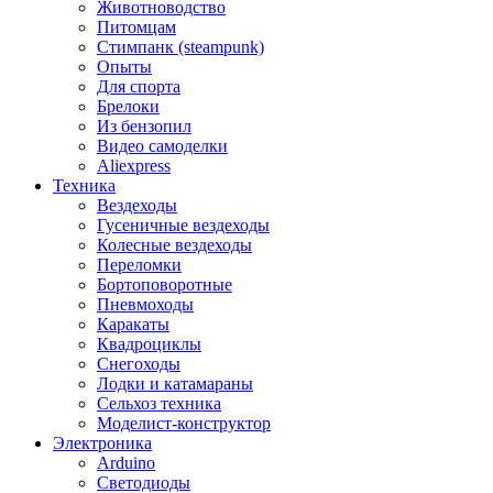
Животноводство
Питомцам
Стимпанк (steampunk)
Опыты
Для спорта
Брелоки
Из бензопил
Видео самоделки
Aliexpress
Техника
Вездеходы
Гусеничные вездеходы
Колесные вездеходы
Переломки
Бортоповоротные
Пневмоходы
Каракаты
Квадроциклы
Снегоходы
Лодки и катамараны
Сельхоз техника
Моделист-конструктор
Электроника
Arduino
Светодиоды