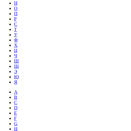
Н
О
П
Р
С
Т
У
Ф
Х
Ц
Ч
Ш
Щ
Э
Ю
Я
A
B
C
D
E
F
G
H