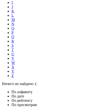
I
J
K
L
M
N
O
P
Q
R
S
T
U
V
W
X
Y
Z
Ничего не найдено :(
По алфавиту
По дате
По рейтингу
По просмотрам