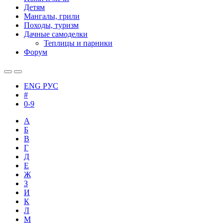
Детям
Мангалы, грили
Походы, туризм
Дачные самоделки
Теплицы и парники
Форум
ENG
РУС
#
0-9
А
Б
В
Г
Д
Е
Ж
З
И
К
Л
М