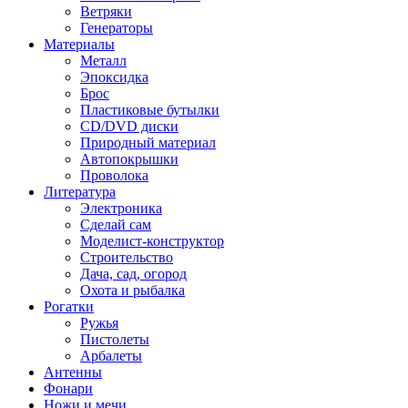
Ветряки
Генераторы
Материалы
Металл
Эпоксидка
Брос
Пластиковые бутылки
CD/DVD диски
Природный материал
Автопокрышки
Проволока
Литература
Электроника
Сделай сам
Моделист-конструктор
Строительство
Дача, сад, огород
Охота и рыбалка
Рогатки
Ружья
Пистолеты
Арбалеты
Антенны
Фонари
Ножи и мечи