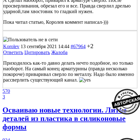
А сделал наоборот, приварил к арматуре сверло. После
просверливания, обрезал его и все. Правда сверлил дрелью
ударной,там хвостовик то гладкий нужен.
Пока читал статью, Королев коммент написал-)))
+2
Korolev
13 сентября 2021 14:44
#67964
Ответить
Цитировать
Жалоба
Приходилось как-то давно делать нечто подобное, но только
наоборот. На самый конец арматурины (правда несколько
покороче) приваривал сверло по металлу. Надо было именно
рассверлить существующий канал.
570
3
Осваиваю новые технологии. Литье
деталей из пластика в силиконовые
формы