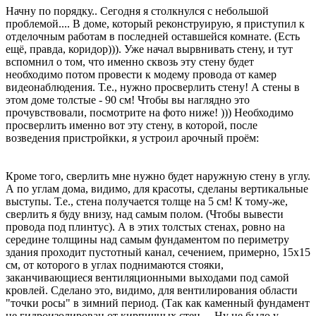
Начну по порядку.. Сегодня я столкнулся с небольшой
проблемой.... В доме, который реконструирую, я приступил к
отделочным работам в последней оставшейся комнате. (Есть
ещё, правда, коридор))). Уже начал вырвнивать стену, и тут
вспомнил о том, что именно сквозь эту стену будет
необходимо потом провести к модему провода от камер
видеонаблюдения. Т.е., нужно просверлить стену! А стены в
этом доме толстые - 90 см! Чтобы вы наглядно это
прочувствовали, посмотрите на фото ниже! ))) Необходимо
просверлить именно вот эту стену, в которой, после
возведения пристройкки, я устроил арочный проём:
Кроме того, сверлить мне нужно будет наружную стену в углу.
А по углам дома, видимо, для красоты, сделаны вертикальные
выступы. Т.е., стена получается толще на 5 см! К тому-же,
сверлить я буду внизу, над самым полом. (Чтобы вывести
провода под плинтус). А в этих толстых стенах, ровно на
середине толщины над самым фундаментом по периметру
здания проходит пустотный канал, сечением, примерно, 15х15
см, от которого в углах поднимаются стояки,
заканчивающиеся вентиляционными выходами под самой
кровлей. Сделано это, видимо, для вентилирования области
"точки росы" в зимний период. (Так как каменный фундамент
не гидроизолирован от кирпичных стен.... Ну не было у