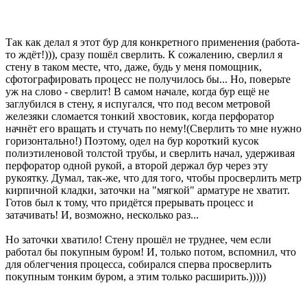
Так как делал я этот бур для конкретного применения (работа-
то ждёт!))), сразу пошёл сверлить. К сожалению, сверлил я
стену в таком месте, что, даже, будь у меня помощник,
сфотографировать процесс не получилось бы... Но, поверьте
уж на слово - сверлит! В самом начале, когда бур ещё не
заглубился в стену, я испугался, что под весом метровой
железяки сломается тонкий хвостовик, когда перфоратор
начнёт его вращать и стучать по нему!(Сверлить то мне нужно
горизонтально!) Поэтому, одел на бур короткий кусок
полиэтиленовой толстой трубы, и сверлить начал, удерживая
перфоратор одной рукой, а второй держал бур через эту
рукоятку. Думал, так-же, что для того, чтобы просверлить метр
кирпичной кладки, заточки на "мягкой" арматуре не хватит.
Готов был к тому, что придётся прерывать процесс и
затачивать! И, возможно, несколько раз...
Но заточки хватило! Стену прошёл не труднее, чем если
работал бы покупным буром! И, только потом, вспомнил, что
для облегчения процесса, собирался сперва просверлить
покупным тонким буром, а этим только расширить.)))))