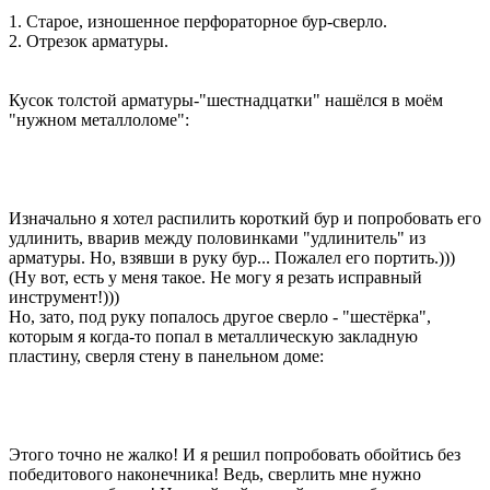
1. Старое, изношенное перфораторное бур-сверло.
2. Отрезок арматуры.
Кусок толстой арматуры-"шестнадцатки" нашёлся в моём
"нужном металлоломе":
Изначально я хотел распилить короткий бур и попробовать его
удлинить, вварив между половинками "удлинитель" из
арматуры. Но, взявши в руку бур... Пожалел его портить.)))
(Ну вот, есть у меня такое. Не могу я резать исправный
инструмент!)))
Но, зато, под руку попалось другое сверло - "шестёрка",
которым я когда-то попал в металлическую закладную
пластину, сверля стену в панельном доме:
Этого точно не жалко! И я решил попробовать обойтись без
победитового наконечника! Ведь, сверлить мне нужно