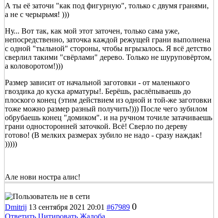
А ты её заточи "как под фигурную", только с двумя гранями,
а не с черырьмя! )))
Ну... Вот так, как мой этот заточен, только сама уже,
непосредственно, заточка каждой режущей грани выполнена
с одной "тыльной" стороны, чтобы вгрызалось. Я всё детство
сверлил такими "свёрлами" дерево. Только не шуруповёртом,
а коловоротом!)))
Размер зависит от начальной заготовки - от маленького
гвоздика до куска арматуры!. Берёшь, раслёпываешь до
плоского конец (этим действием из одной и той-же заготовки
тоже можно размер разный получить!))) После чего зубилом
обрубаешь конец "домиком". и на ручном точиле затачиваешь
грани односторонней заточкой. Всё! Сверло по дереву
готово! (В мелких размерах зубило не надо - сразу наждак!
)))))
Але нови ностра алис!
0
Dmitrij
13 сентября 2021 20:01
#67989
Ответить
Цитировать
Жалоба