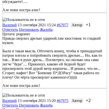
обсуждаете!.....
Але нови ностра алис!
+1
Валерий
13 сентября 2021 15:24
#67977
Автор
Ответить
Цитировать
Жалоба
Цитата: pogranec
Правда сверлил дрелью ударной,там хвостовик то гладкий
нужен.
Была и такая мысль. Обточить конец, чтобы в тринадцатый
патрон влезла и попробовать сверлить дрелью.... Но, как-то
так... Взял в руки дрель... Посмотрел, на сколько она сама
легче "бура".... Прикинул, каково ей бедной будет
просверлить этой дурой метр кирпича... И решил, что не...
Сгорит, нафиг! Вот "Боевому
П*ДОР
асу" такая работа по
плечу! Он чёрта просверлит каменного!))))))
Але нови ностра алис!
+2
Валерий
13 сентября 2021 15:20
#67975
Автор
Ответить
Цитировать
Жалоба