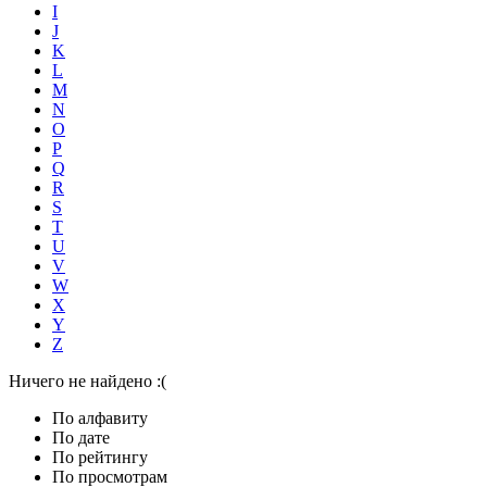
I
J
K
L
M
N
O
P
Q
R
S
T
U
V
W
X
Y
Z
Ничего не найдено :(
По алфавиту
По дате
По рейтингу
По просмотрам