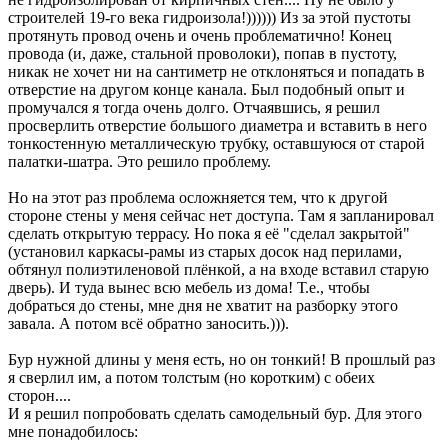
строителей 19-го века гидроизола!)))))) Из за этой пустоты
протянуть провод очень и очень проблематично! Конец
провода (и, даже, стальной проволоки), попав в пустоту,
никак не хочет ни на сантиметр не отклоняться и попадать в
отверстие на другом конце канала. Был подобный опыт и
промучался я тогда очень долго. Отчаявшись, я решил
просверлить отверстие большого диаметра и вставить в него
тонкостенную металлическую трубку, оставшуюся от старой
палатки-шатра. Это решило проблему.
Но на этот раз проблема осложняется тем, что к другой
стороне стены у меня сейчас нет доступа. Там я запланировал
сделать открытую террасу. Но пока я её "сделал закрытой"
(установил каркасы-рамы из старых досок над перилами,
обтянул полиэтиленовой плёнкой, а на входе вставил старую
дверь). И туда вынес всю мебель из дома! Т.е., чтобы
добраться до стены, мне дня не хватит на разборку этого
завала. А потом всё обратно заносить.))).
Бур нужной длины у меня есть, но он тонкий! В прошлый раз
я сверлил им, а потом толстым (но коротким) с обеих
сторон....
И я решил попробовать сделать самодельный бур. Для этого
мне понадобилось: