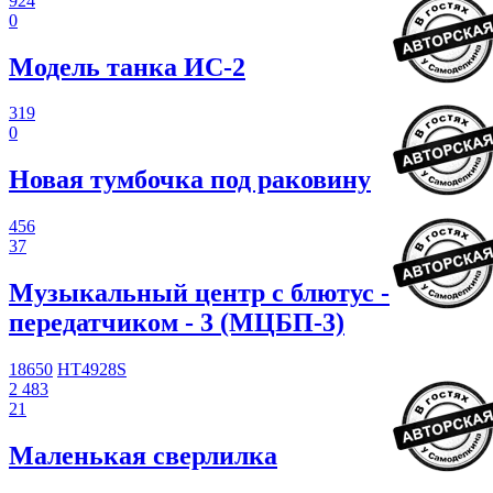
924
0
Модель танка ИС-2
319
0
Новая тумбочка под раковину
456
37
Музыкальный центр с блютус -
передатчиком - 3 (МЦБП-3)
18650
HT4928S
2 483
21
Маленькая сверлилка