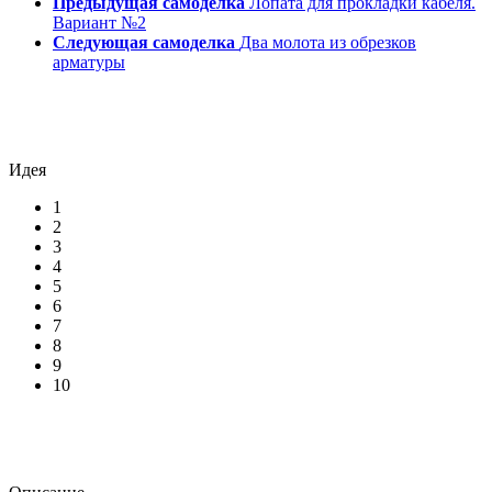
Предыдущая самоделка
Лопата для прокладки кабеля.
Вариант №2
Следующая самоделка
Два молота из обрезков
арматуры
Идея
1
2
3
4
5
6
7
8
9
10