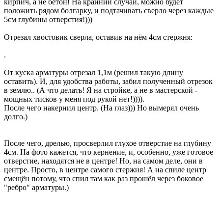
кирпич, а не бетон! На крайний случай, можно будет
положить рядом болгарку, и подтачивать сверло через каждые
5см глубины отверстия!)))
Отрезал хвостовик сверла, оставив на нём 4см стержня:
.
От куска арматуры отрезал 1,1м (решил такую длину
оставить). И, для удобства работы, забил полученный отрезок
в землю.. (А что делать! Я на стройке, а не в мастерской -
мощных тисков у меня под рукой нет!)))).
После чего накернил центр. (На глаз))) Но вымерял очень
долго.)
После чего, дрелью, просверлил глухое отверстие на глубину
4см. На фото кажется, что кернение, и, особенно, уже готовое
отверстие, находятся не в центре! Но, на самом деле, они в
центре. Просто, в центре самого стержня! А на спиле центр
смещён потому, что спил там как раз прошёл через боковое
"ребро" арматуры.)