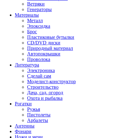
Ветряки
Генераторы
Материалы
Металл
Эпоксидка
Брос
Пластиковые бутылки
CD/DVD диски
Природный материал
Автопокрышки
Проволока
Литература
Электроника
Сделай сам
Моделист-конструктор
Строительство
Дача, сад, огород
Охота и рыбалка
Рогатки
Ружья
Пистолеты
Арбалеты
Антенны
Фонари
Ножи и мечи