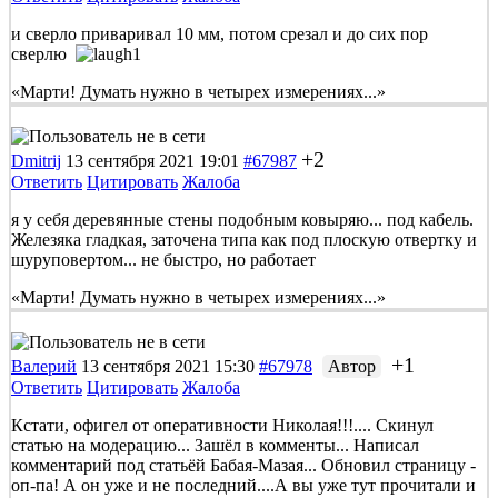
и сверло приваривал 10 мм, потом срезал и до сих пор
сверлю
«Марти! Думать нужно в четырех измерениях...»
+2
Dmitrij
13 сентября 2021 19:01
#67987
Ответить
Цитировать
Жалоба
я у себя деревянные стены подобным ковыряю... под кабель.
Железяка гладкая, заточена типа как под плоскую отвертку и
шуруповертом... не быстро, но работает
«Марти! Думать нужно в четырех измерениях...»
+1
Валерий
13 сентября 2021 15:30
#67978
Автор
Ответить
Цитировать
Жалоба
Кстати, офигел от оперативности Николая!!!.... Скинул
статью на модерацию... Зашёл в комменты... Написал
комментарий под статьёй Бабая-Мазая... Обновил страницу -
оп-па! А он уже и не последний....А вы уже тут прочитали и