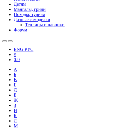
Детям
Мангалы, грили
Походы, туризм
Дачные самоделки
Теплицы и парники
Форум
ENG
РУС
#
0-9
А
Б
В
Г
Д
Е
Ж
З
И
К
Л
М