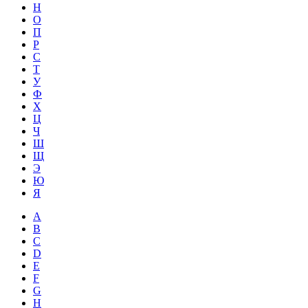
Н
О
П
Р
С
Т
У
Ф
Х
Ц
Ч
Ш
Щ
Э
Ю
Я
A
B
C
D
E
F
G
H