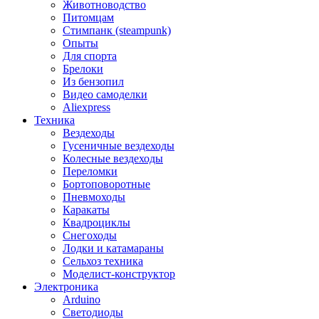
Животноводство
Питомцам
Стимпанк (steampunk)
Опыты
Для спорта
Брелоки
Из бензопил
Видео самоделки
Aliexpress
Техника
Вездеходы
Гусеничные вездеходы
Колесные вездеходы
Переломки
Бортоповоротные
Пневмоходы
Каракаты
Квадроциклы
Снегоходы
Лодки и катамараны
Сельхоз техника
Моделист-конструктор
Электроника
Arduino
Светодиоды