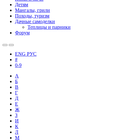
Детям
Мангалы, грили
Походы, туризм
Дачные самоделки
Теплицы и парники
Форум
ENG
РУС
#
0-9
А
Б
В
Г
Д
Е
Ж
З
И
К
Л
М