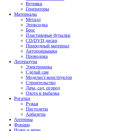
Ветряки
Генераторы
Материалы
Металл
Эпоксидка
Брос
Пластиковые бутылки
CD/DVD диски
Природный материал
Автопокрышки
Проволока
Литература
Электроника
Сделай сам
Моделист-конструктор
Строительство
Дача, сад, огород
Охота и рыбалка
Рогатки
Ружья
Пистолеты
Арбалеты
Антенны
Фонари
Ножи и мечи