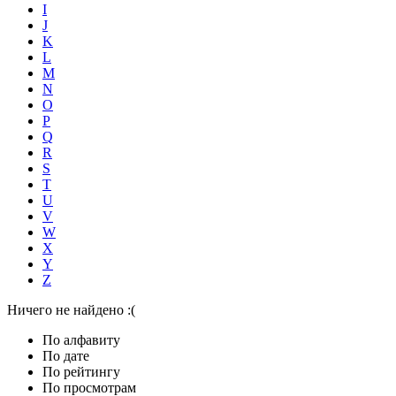
I
J
K
L
M
N
O
P
Q
R
S
T
U
V
W
X
Y
Z
Ничего не найдено :(
По алфавиту
По дате
По рейтингу
По просмотрам