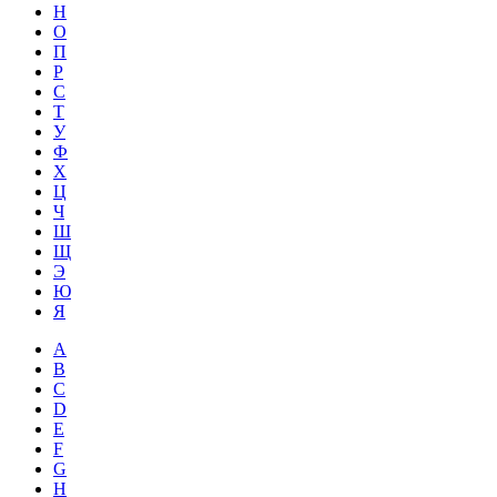
Н
О
П
Р
С
Т
У
Ф
Х
Ц
Ч
Ш
Щ
Э
Ю
Я
A
B
C
D
E
F
G
H