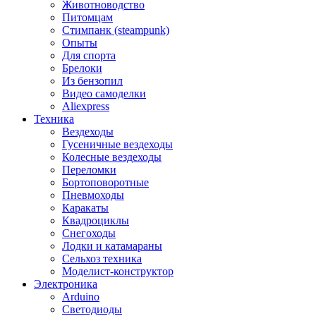
Животноводство
Питомцам
Стимпанк (steampunk)
Опыты
Для спорта
Брелоки
Из бензопил
Видео самоделки
Aliexpress
Техника
Вездеходы
Гусеничные вездеходы
Колесные вездеходы
Переломки
Бортоповоротные
Пневмоходы
Каракаты
Квадроциклы
Снегоходы
Лодки и катамараны
Сельхоз техника
Моделист-конструктор
Электроника
Arduino
Светодиоды