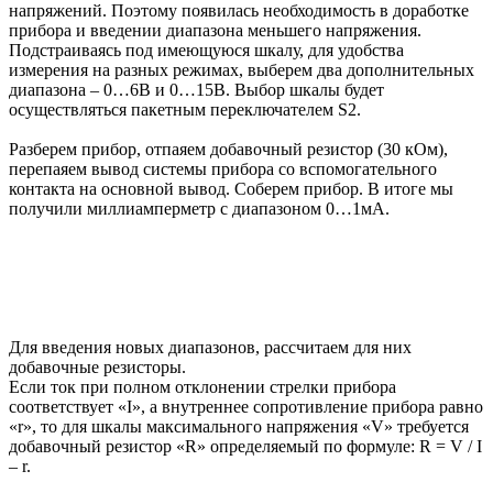
напряжений. Поэтому появилась необходимость в доработке
прибора и введении диапазона меньшего напряжения.
Подстраиваясь под имеющуюся шкалу, для удобства
измерения на разных режимах, выберем два дополнительных
диапазона – 0…6В и 0…15В. Выбор шкалы будет
осуществляться пакетным переключателем S2.
Разберем прибор, отпаяем добавочный резистор (30 кОм),
перепаяем вывод системы прибора со вспомогательного
контакта на основной вывод. Соберем прибор. В итоге мы
получили миллиамперметр с диапазоном 0…1мА.
Для введения новых диапазонов, рассчитаем для них
добавочные резисторы.
Если ток при полном отклонении стрелки прибора
соответствует «I», а внутреннее сопротивление прибора равно
«r», то для шкалы максимального напряжения «V» требуется
добавочный резистор «R» определяемый по формуле: R = V / I
– r.