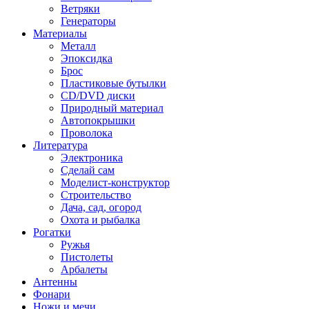
Ветряки
Генераторы
Материалы
Металл
Эпоксидка
Брос
Пластиковые бутылки
CD/DVD диски
Природный материал
Автопокрышки
Проволока
Литература
Электроника
Сделай сам
Моделист-конструктор
Строительство
Дача, сад, огород
Охота и рыбалка
Рогатки
Ружья
Пистолеты
Арбалеты
Антенны
Фонари
Ножи и мечи