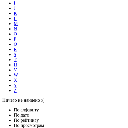
I
J
K
L
M
N
O
P
Q
R
S
T
U
V
W
X
Y
Z
Ничего не найдено :(
По алфавиту
По дате
По рейтингу
По просмотрам