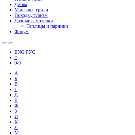
Детям
Мангалы, грили
Походы, туризм
Дачные самоделки
Теплицы и парники
Форум
ENG
РУС
#
0-9
А
Б
В
Г
Д
Е
Ж
З
И
К
Л
М