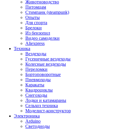
Животноводство
Питомцам
Стимпанк (steampunk)
Опыты
Для спорта
Брелоки
Из бензопил
Видео самоделки
Aliexpress
Техника
Вездеходы
Гусеничные вездеходы
Колесные вездеходы
Переломки
Бортоповоротные
Пневмоходы
Каракаты
Квадроциклы
Снегоходы
Лодки и катамараны
Сельхоз техника
Моделист-конструктор
Электроника
Arduino
Светодиоды