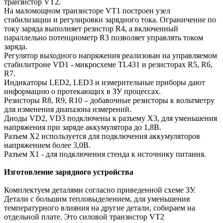
транзистор VТ2.
На маломощном транзисторе VТ1 построен узел
стабилизации и регулировки зарядного тока. Ограничение по
току заряда выполняет резистор R4, а включенный
параллельно потенциометр R3 позволяет управлять током
заряда.
Регулятор выходного напряжения реализован на управляемом
стабилитроне VD1 - микросхеме TL431 и резисторах R5, R6,
R7.
Индикаторы LED2, LED3 и измерительные приборы дают
информацию о протекающих в ЗУ процессах.
Резисторы R8, R9, R10 – добавочные резисторы к вольтметру
для изменения диапазона измерений.
Диоды VD2, VD3 подключены к разъему X3, для уменьшения
напряжения при заряде аккумулятора до 1,8В.
Разъем Х2 используется для подключения аккумуляторов
напряжением более 3,0В.
Разъем Х1 - для подключения стенда к источнику питания.
Изготовление зарядного устройства
Комплектуем деталями согласно приведенной схеме ЗУ.
Детали с большим тепловыделением, для уменьшения
температурного влияния на другие детали, собираем на
отдельной плате. Это силовой транзистор VТ2