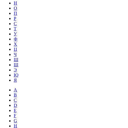
Н
О
П
Р
С
Т
У
Ф
Х
Ц
Ч
Ш
Щ
Э
Ю
Я
A
B
C
D
E
F
G
H