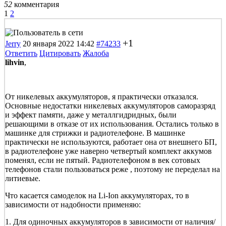
52
комментария
1
2
+1
Jerry
20 января 2022 14:42
#74233
Ответить
Цитировать
Жалоба
lihvin
,
От никелевых аккумуляторов, я практически отказался.
Основные недостатки никелевых аккумуляторов саморазряд
и эффект памяти, даже у металлгидридных, были
решающими в отказе от их использования.
Остались только в
машинке для стрижки и радиотелефоне. В машинке
практически не используются, работает она от внешнего БП,
в радиотелефоне уже наверно четвертый комплект аккумов
поменял, если не пятый. Радиотелефоном
в век сотовых
телефонов
стали пользоваться реже , поэтому не переделал на
литиевые.
Что касается самоделок на Li-Ion аккумуляторах, то в
зависимости от надобности применяю:
1. Для одиночных аккумуляторов в зависимости от наличия/