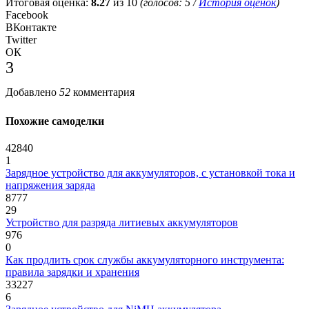
Итоговая оценка:
8.27
из 10
(голосов:
5
/
История оценок
)
Facebook
ВКонтакте
Twitter
ОК
3
Добавлено
52
комментария
Похожие самоделки
42840
1
Зарядное устройство для аккумуляторов, с установкой тока и
напряжения заряда
8777
29
Устройство для разряда литиевых аккумуляторов
976
0
Как продлить срок службы аккумуляторного инструмента:
правила зарядки и хранения
33227
6