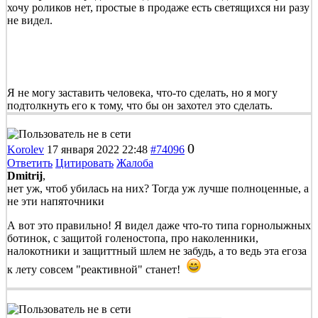
хочу роликов нет, простые в продаже есть светящихся ни разу
не видел.
Я не могу заставить человека, что-то сделать, но я могу
подтолкнуть его к тому, что бы он захотел это сделать.
0
Korolev
17 января 2022 22:48
#74096
Ответить
Цитировать
Жалоба
Dmitrij
,
нет уж, чтоб убилась на них? Тогда уж лучше полноценные, а
не эти напяточники
А вот это правильно! Я видел даже что-то типа горнолыжных
ботинок, с защитой голеностопа, про наколенники,
налокотники и защиттный шлем не забудь, а то ведь эта егоза
к лету совсем "реактивной" станет!