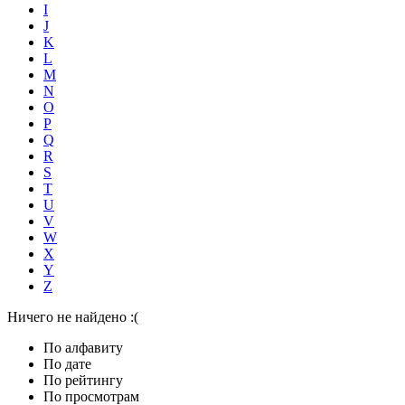
I
J
K
L
M
N
O
P
Q
R
S
T
U
V
W
X
Y
Z
Ничего не найдено :(
По алфавиту
По дате
По рейтингу
По просмотрам