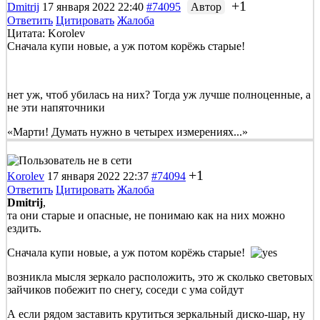
+1
Dmitrij
17 января 2022 22:40
#74095
Автор
Ответить
Цитировать
Жалоба
Цитата: Korolev
Сначала купи новые, а уж потом корёжь старые!
нет уж, чтоб убилась на них? Тогда уж лучше полноценные, а
не эти напяточники
«Марти! Думать нужно в четырех измерениях...»
+1
Korolev
17 января 2022 22:37
#74094
Ответить
Цитировать
Жалоба
Dmitrij
,
та они старые и опасные, не понимаю как на них можно
ездить.
Сначала купи новые, а уж потом корёжь старые!
возникла мысля зеркало расположить, это ж сколько световых
зайчиков побежит по снегу, соседи с ума сойдут
А если рядом заставить крутиться зеркальный диско-шар, ну