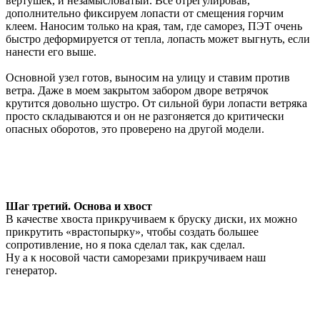
вертушек, и незамысловатый. Все отрегулировав,
дополнительно фиксируем лопасти от смещения горчим
клеем. Наносим только на края, там, где саморез, ПЭТ очень
быстро деформируется от тепла, лопасть может выгнуть, если
нанести его выше.
Основной узел готов, выносим на улицу и ставим против
ветра. Даже в моем закрытом забором дворе ветрячок
крутится довольно шустро. От сильной бури лопасти ветряка
просто складываются и он не разгоняется до критически
опасных оборотов, это проверено на другой модели.
Шаг третий. Основа и хвост
В качестве хвоста прикручиваем к бруску диски, их можно
прикрутить «врастопырку», чтобы создать большее
сопротивление, но я пока сделал так, как сделал.
Ну а к носовой части саморезами прикручиваем наш
генератор.