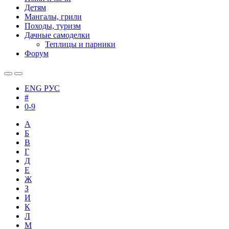
Детям
Мангалы, грили
Походы, туризм
Дачные самоделки
Теплицы и парники
Форум
ENG
РУС
#
0-9
А
Б
В
Г
Д
Е
Ж
З
И
К
Л
М