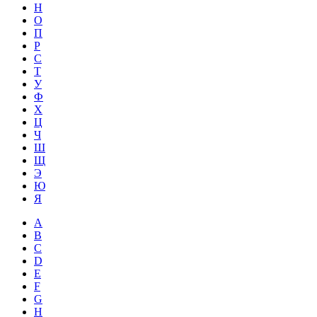
Н
О
П
Р
С
Т
У
Ф
Х
Ц
Ч
Ш
Щ
Э
Ю
Я
A
B
C
D
E
F
G
H