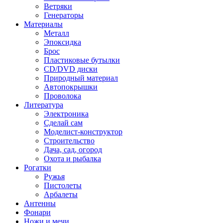
Ветряки
Генераторы
Материалы
Металл
Эпоксидка
Брос
Пластиковые бутылки
CD/DVD диски
Природный материал
Автопокрышки
Проволока
Литература
Электроника
Сделай сам
Моделист-конструктор
Строительство
Дача, сад, огород
Охота и рыбалка
Рогатки
Ружья
Пистолеты
Арбалеты
Антенны
Фонари
Ножи и мечи