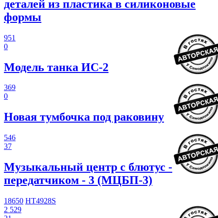
деталей из пластика в силиконовые
формы
951
0
Модель танка ИС-2
369
0
Новая тумбочка под раковину
546
37
Музыкальный центр с блютус -
передатчиком - 3 (МЦБП-3)
18650
HT4928S
2 529