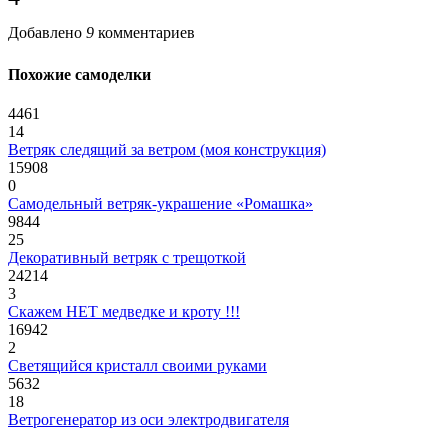
Добавлено
9
комментариев
Похожие самоделки
4461
14
Ветряк следящий за ветром (моя конструкция)
15908
0
Самодельный ветряк-украшение «Ромашка»
9844
25
Декоративный ветряк с трещоткой
24214
3
Скажем НЕТ медведке и кроту !!!
16942
2
Светящийся кристалл своими руками
5632
18
Ветрогенератор из оси электродвигателя