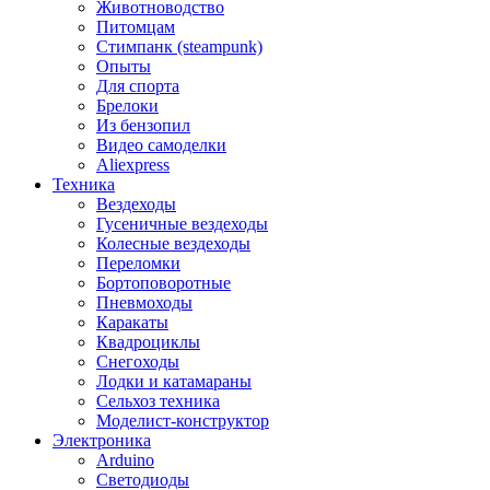
Животноводство
Питомцам
Стимпанк (steampunk)
Опыты
Для спорта
Брелоки
Из бензопил
Видео самоделки
Aliexpress
Техника
Вездеходы
Гусеничные вездеходы
Колесные вездеходы
Переломки
Бортоповоротные
Пневмоходы
Каракаты
Квадроциклы
Снегоходы
Лодки и катамараны
Сельхоз техника
Моделист-конструктор
Электроника
Arduino
Светодиоды