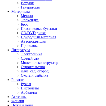
Ветряки
Генераторы
Материалы
Металл
Эпоксидка
Брос
Пластиковые бутылки
CD/DVD диски
Природный материал
Автопокрышки
Проволока
Литература
Электроника
Сделай сам
Моделист-конструктор
Строительство
Дача, сад, огород
Охота и рыбалка
Рогатки
Ружья
Пистолеты
Арбалеты
Антенны
Фонари
Ножи и мечи