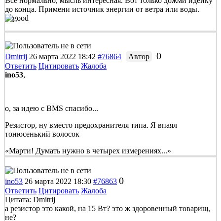
Все нормально, мысль интересная. Вот только дожми идейку
до конца. Примени источник энергии от ветра или воды.
0
Dmitrij
26 марта 2022 18:42
#76864
Автор
Ответить
Цитировать
Жалоба
ino53
,
о, за идею с BMS спасибо...
Резистор, ну вместо предохранителя типа. Я впаял
тонюсенький волосок
«Марти! Думать нужно в четырех измерениях...»
0
ino53
26 марта 2022 18:30
#76863
Ответить
Цитировать
Жалоба
Цитата: Dmitrij
а резистор это какой, на 15 Вт? это ж здоровенный товарищ,
не?