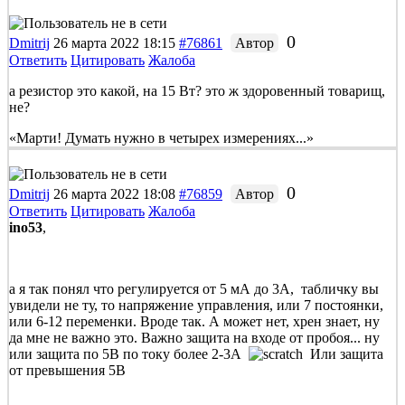
0
Dmitrij
26 марта 2022 18:15
#76861
Автор
Ответить
Цитировать
Жалоба
а резистор это какой, на 15 Вт? это ж здоровенный товарищ,
не?
«Марти! Думать нужно в четырех измерениях...»
0
Dmitrij
26 марта 2022 18:08
#76859
Автор
Ответить
Цитировать
Жалоба
ino53
,
а я так понял что регулируется от 5 мА до 3А, табличку вы
увидели не ту, то напряжение управления, или 7 постоянки,
или 6-12 переменки. Вроде так. А может нет, хрен знает, ну
да мне не важно это. Важно защита на входе от пробоя... ну
или защита по 5В по току более 2-3А
Или защита
от превышения 5В