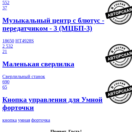
552
37
Музыкальный центр с блютус -
передатчиком - 3 (МЦБП-3)
18650
HT4928S
2 532
21
Маленькая сверлилка
Сверлильный станок
690
65
Кнопка управления для Умной
форточки
кнопка
умная
форточка
Привет, Гость!