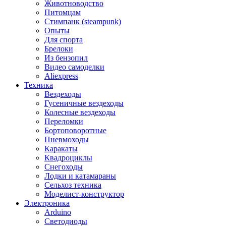
Животноводство
Питомцам
Стимпанк (steampunk)
Опыты
Для спорта
Брелоки
Из бензопил
Видео самоделки
Aliexpress
Техника
Вездеходы
Гусеничные вездеходы
Колесные вездеходы
Переломки
Бортоповоротные
Пневмоходы
Каракаты
Квадроциклы
Снегоходы
Лодки и катамараны
Сельхоз техника
Моделист-конструктор
Электроника
Arduino
Светодиоды