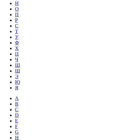
Н
О
П
Р
С
Т
У
Ф
Х
Ц
Ч
Ш
Щ
Э
Ю
Я
A
B
C
D
E
F
G
H