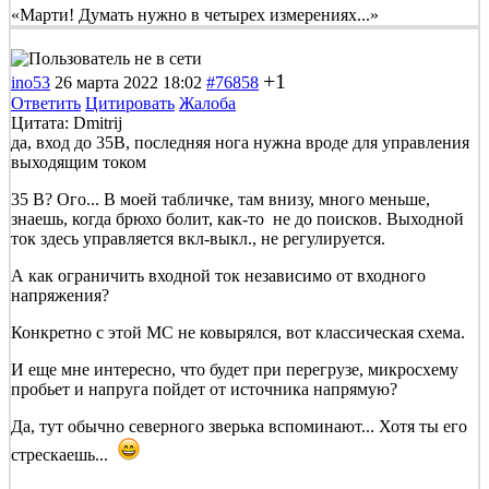
«Марти! Думать нужно в четырех измерениях...»
+1
ino53
26 марта 2022 18:02
#76858
Ответить
Цитировать
Жалоба
Цитата: Dmitrij
да, вход до 35В, последняя нога нужна вроде для управления
выходящим током
35 В? Ого... В моей табличке, там внизу, много меньше,
знаешь, когда брюхо болит, как-то не до поисков. Выходной
ток здесь управляется вкл-выкл., не регулируется.
А как ограничить входной ток независимо от входного
напряжения?
Конкретно с этой МС не ковырялся, вот классическая схема.
И еще мне интересно, что будет при перегрузе, микросхему
пробьет и напруга пойдет от источника напрямую?
Да, тут обычно северного зверька вспоминают... Хотя ты его
стрескаешь...