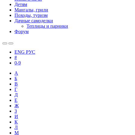
Детям
Мангалы, грили
Походы, туризм
Дачные самоделки
Теплицы и парники
Форум
ENG
РУС
#
0-9
А
Б
В
Г
Д
Е
Ж
З
И
К
Л
М