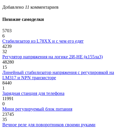
Добавлено
11
комментариев
Похожие самоделки
5703
6
Стабилизатор из L78XX и с чем его едят
4239
32
Регулятор напряжения на логике 2И-НЕ (к155ла3)
48280
15
Линейный стабилизатор напряжения с регулировкой на
LM317 и NPN транзисторе
8440
1
Зарядная станция для телефона
11991
0
Мини регулируемый блок питания
23745
35
Вечное реле для поворотников своими руками