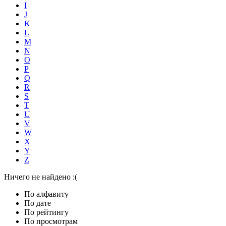
I
J
K
L
M
N
O
P
Q
R
S
T
U
V
W
X
Y
Z
Ничего не найдено :(
По алфавиту
По дате
По рейтингу
По просмотрам