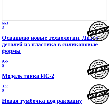
669
3
Осваиваю новые технологии. Литье
деталей из пластика в силиконовые
формы
956
0
Модель танка ИС-2
377
0
Новая тумбочка под раковину