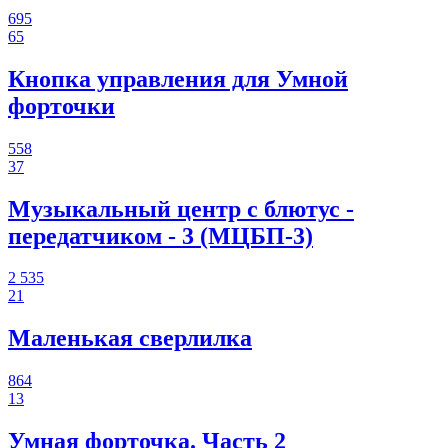
695
65
Кнопка управления для Умной
форточки
558
37
Музыкальный центр с блютус -
передатчиком - 3 (МЦБП-3)
2 535
21
Маленькая сверлилка
864
13
Умная форточка. Часть 2