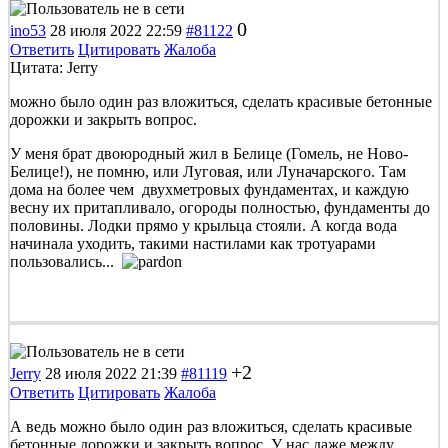
0
ino53
28 июля 2022 22:59
#81122
Ответить
Цитировать
Жалоба
Цитата: Jerry
можно было один раз вложиться, сделать красивые бетонные
дорожки и закрыть вопрос.
У меня брат двоюродный жил в Белице (Гомель, не Ново-
Белице!), не помню, или Луговая, или Луначарского. Там
дома на более чем двухметровых фундаментах, и каждую
весну их притапливало, огороды полностью, фундаменты до
половины. Лодки прямо у крыльца стояли. А когда вода
начинала уходить, такими настилами как тротуарами
пользовались...
+2
Jerry
28 июля 2022 21:39
#81119
Ответить
Цитировать
Жалоба
А ведь можно было один раз вложиться, сделать красивые
бетонные дорожки и закрыть вопрос. У нас даже между