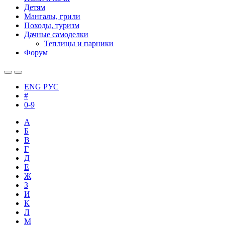
Детям
Мангалы, грили
Походы, туризм
Дачные самоделки
Теплицы и парники
Форум
ENG
РУС
#
0-9
А
Б
В
Г
Д
Е
Ж
З
И
К
Л
М