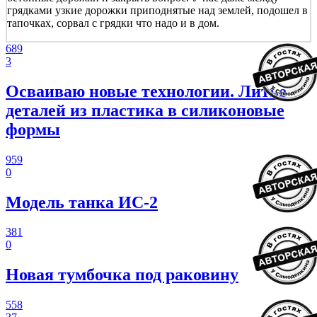
грядками узкие дорожки приподнятые над землей, подошел в
тапочках, сорвал с грядки что надо и в дом.
689
3
Осваиваю новые технологии. Литье
деталей из пластика в силиконовые
формы
959
0
Модель танка ИС-2
381
0
Новая тумбочка под раковину
558