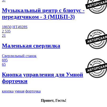
37
Музыкальный центр с блютус -
передатчиком - 3 (МЦБП-3)
18650
HT4928S
2 535
21
Маленькая сверлилка
Сверлильный станок
695
65
Кнопка управления для Умной
форточки
кнопка
умная
форточка
Привет, Гость!