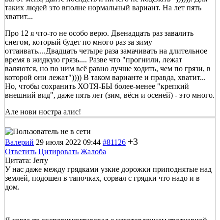
таких людей это вполне нормальный вариант. На лет пять
хватит...
Про 12 я что-то не особо верю. Двенадцать раз завалить
снегом, который будет по много раз за зиму
оттаивать....Двадцать четыре раза замачивать на длительное
время в жидкую грязь.... Разве что "прогнили, лежат
валяются, но по ним всё равно лучше ходить, чем по грязи, в
которой они лежат")))) В таком варианте и правда, хватит...
Но, чтобы сохранить ХОТЯ-БЫ более-менее "крепкий
внешний вид", даже пять лет (зим, вёсн и осеней) - это много.
Але нови ностра алис!
+3
Валерий
29 июля 2022 09:44
#81126
Ответить
Цитировать
Жалоба
Цитата: Jerry
У нас даже между грядками узкие дорожки приподнятые над
землей, подошел в тапочках, сорвал с грядки что надо и в
дом.