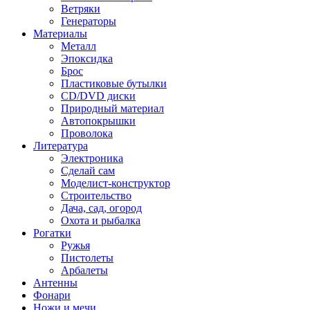
Ветряки
Генераторы
Материалы
Металл
Эпоксидка
Брос
Пластиковые бутылки
CD/DVD диски
Природный материал
Автопокрышки
Проволока
Литература
Электроника
Сделай сам
Моделист-конструктор
Строительство
Дача, сад, огород
Охота и рыбалка
Рогатки
Ружья
Пистолеты
Арбалеты
Антенны
Фонари
Ножи и мечи