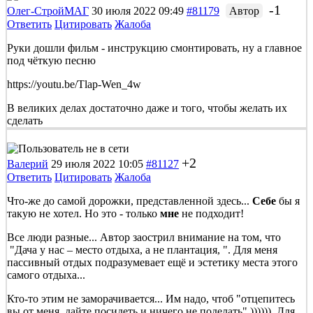
-1
Олег-СтройМАГ
30 июля 2022 09:49
#81179
Автор
Ответить
Цитировать
Жалоба
Руки дошли фильм - инструкцию смонтировать, ну а главное
под чёткую песню
https://youtu.be/Tlap-Wen_4w
В великих делах достаточно даже и того, чтобы желать их
сделать
+2
Валерий
29 июля 2022 10:05
#81127
Ответить
Цитировать
Жалоба
Что-же до самой дорожки, представленной здесь...
Себе
бы я
такую не хотел. Но это - только
мне
не подходит!
Все люди разные... Автор заострил внимание на том, что
"Дача у нас – место отдыха, а не плантация, ". Для меня
пассивный отдых подразумевает ещё и эстетику места этого
самого отдыха...
Кто-то этим не заморачивается... Им надо, чтоб "отцепитесь
вы от меня, дайте посидеть и ничего не поделать" )))))). Для