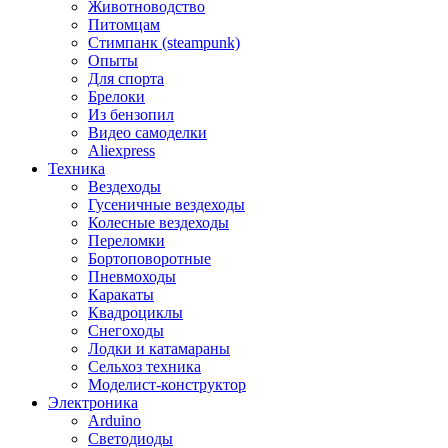
Животноводство
Питомцам
Стимпанк (steampunk)
Опыты
Для спорта
Брелоки
Из бензопил
Видео самоделки
Aliexpress
Техника
Вездеходы
Гусеничные вездеходы
Колесные вездеходы
Переломки
Бортоповоротные
Пневмоходы
Каракаты
Квадроциклы
Снегоходы
Лодки и катамараны
Сельхоз техника
Моделист-конструктор
Электроника
Arduino
Светодиоды