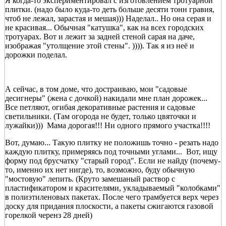
Я когда-то экспериментировал с изготовлением тротуарной
плитки. (надо было куда-то деть больше десяти тонн гравия,
чтоб не лежал, зарастая и мешая))) Наделал.. Но она серая и
не красивая... Обычная "катушка", как на всех городских
тротуарах. Вот и лежит за задней стеной сарая на даче,
изображая "утолщение этой стены". )))). Так я из неё и
дорожки поделал.
А сейчас, в том доме, что достраиваю, мои "садовые
десигнеры" (жена с дочкой) накидали мне план дорожек...
Все петляют, огибая декоративные растения и садовые
светильники. (Там огорода не будет, только цвяточки и
лужайки))) Мама дорогая!!! Ни одного прямого участка!!!!
Вот, думаю... Такую плитку не положишь точно - резать надо
каждую плитку, примеряясь под точными углами... Вот, ищу
форму под брусчатку "старый город". Если не найду (почему-
то, именно их нет нигде), то, возможно, буду обычную
"мостовую" лепить. (Круто замешаный раствор с
пластификатором и красителями, укладываемый "колобками"
в полиэтиленовых пакетах. После чего трамбуется верх через
доску для придания плоскости, а пакеты сжигаются газовой
горелкой черенз 28 дней)