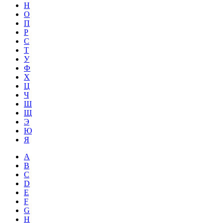
Н
О
П
Р
С
Т
У
Ф
Х
Ц
Ч
Ш
Щ
Э
Ю
Я
A
B
C
D
E
F
G
H