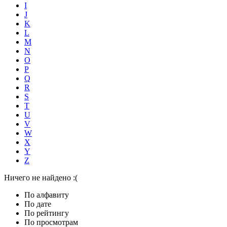
I
J
K
L
M
N
O
P
Q
R
S
T
U
V
W
X
Y
Z
Ничего не найдено :(
По алфавиту
По дате
По рейтингу
По просмотрам