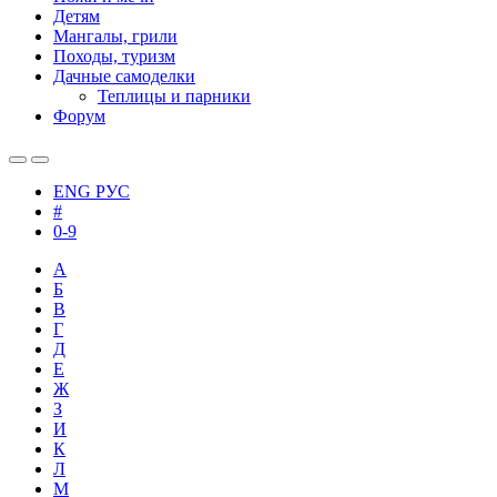
Детям
Мангалы, грили
Походы, туризм
Дачные самоделки
Теплицы и парники
Форум
ENG
РУС
#
0-9
А
Б
В
Г
Д
Е
Ж
З
И
К
Л
М