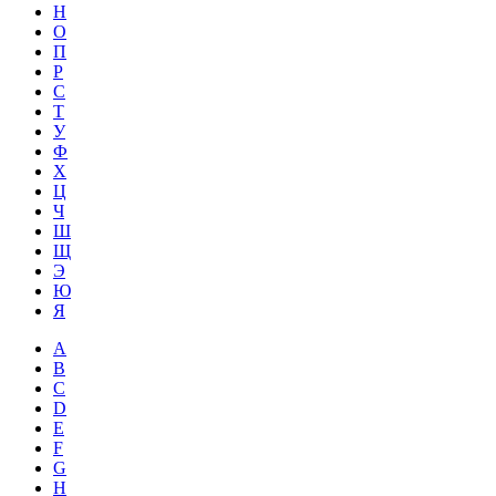
Н
О
П
Р
С
Т
У
Ф
Х
Ц
Ч
Ш
Щ
Э
Ю
Я
A
B
C
D
E
F
G
H