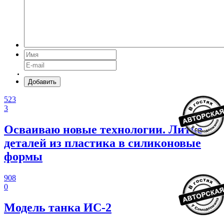
Добавить
523
3
Осваиваю новые технологии. Литье
деталей из пластика в силиконовые
формы
908
0
Модель танка ИС-2