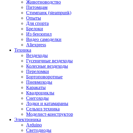
Животноводство
Питомцам
Стимпанк (steampunk)
Опыты
Для спорта
Брелоки
Из бензопил
Видео самоделки
Aliexpress
Техника
Вездеходы
Гусеничные вездеходы
Колесные вездеходы
Переломки
Бортоповоротные
Пневмоходы
Каракаты
Квадроциклы
Снегоходы
Лодки и катамараны
Сельхоз техника
Моделист-конструктор
Электроника
Arduino
Светодиоды