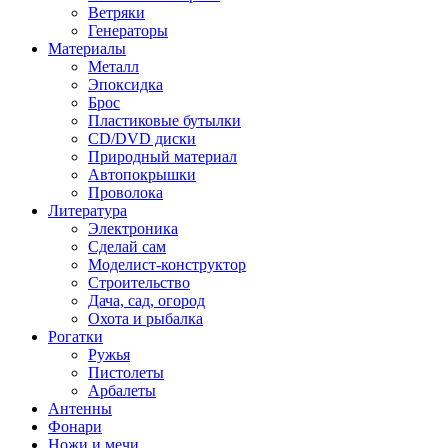
Ветряки
Генераторы
Материалы
Металл
Эпоксидка
Брос
Пластиковые бутылки
CD/DVD диски
Природный материал
Автопокрышки
Проволока
Литература
Электроника
Сделай сам
Моделист-конструктор
Строительство
Дача, сад, огород
Охота и рыбалка
Рогатки
Ружья
Пистолеты
Арбалеты
Антенны
Фонари
Ножи и мечи