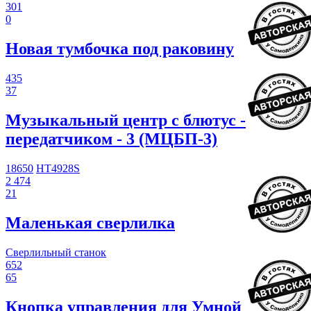
301
0
Новая тумбочка под раковину
435
37
Музыкальный центр с блютус -
передатчиком - 3 (МЦБП-3)
18650
HT4928S
2 474
21
Маленькая сверлилка
Сверлильный станок
652
65
Кнопка управления для Умной