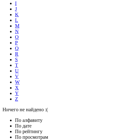
I
J
K
L
M
N
O
P
Q
R
S
T
U
V
W
X
Y
Z
Ничего не найдено :(
По алфавиту
По дате
По рейтингу
По просмотрам