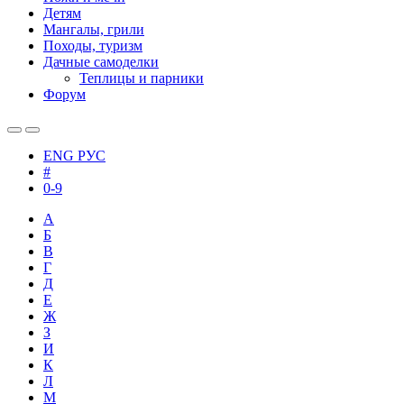
Детям
Мангалы, грили
Походы, туризм
Дачные самоделки
Теплицы и парники
Форум
ENG
РУС
#
0-9
А
Б
В
Г
Д
Е
Ж
З
И
К
Л
М