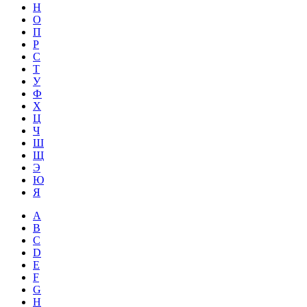
Н
О
П
Р
С
Т
У
Ф
Х
Ц
Ч
Ш
Щ
Э
Ю
Я
A
B
C
D
E
F
G
H