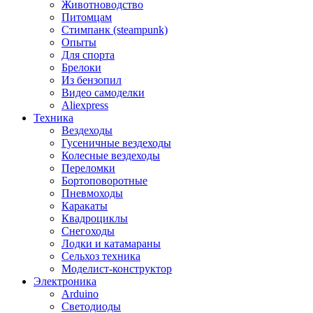
Животноводство
Питомцам
Стимпанк (steampunk)
Опыты
Для спорта
Брелоки
Из бензопил
Видео самоделки
Aliexpress
Техника
Вездеходы
Гусеничные вездеходы
Колесные вездеходы
Переломки
Бортоповоротные
Пневмоходы
Каракаты
Квадроциклы
Снегоходы
Лодки и катамараны
Сельхоз техника
Моделист-конструктор
Электроника
Arduino
Светодиоды