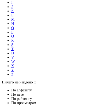
I
J
K
L
M
N
O
P
Q
R
S
T
U
V
W
X
Y
Z
Ничего не найдено :(
По алфавиту
По дате
По рейтингу
По просмотрам