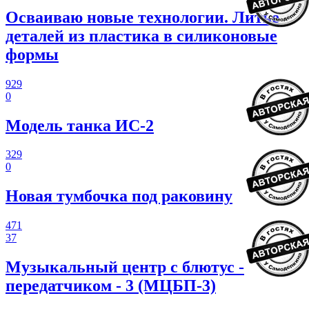
Осваиваю новые технологии. Литье
деталей из пластика в силиконовые
формы
929
0
Модель танка ИС-2
329
0
Новая тумбочка под раковину
471
37
Музыкальный центр с блютус -
передатчиком - 3 (МЦБП-3)