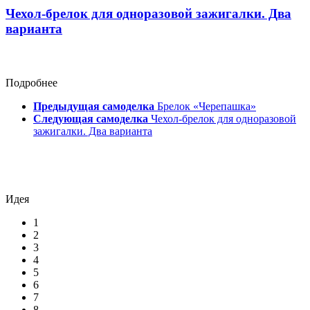
Чехол-брелок для одноразовой зажигалки. Два
варианта
Подробнее
Предыдущая самоделка
Брелок «Черепашка»
Следующая самоделка
Чехол-брелок для одноразовой
зажигалки. Два варианта
Идея
1
2
3
4
5
6
7
8