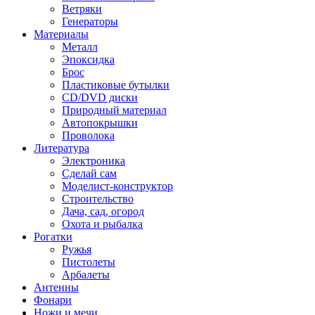
Ветряки
Генераторы
Материалы
Металл
Эпоксидка
Брос
Пластиковые бутылки
CD/DVD диски
Природный материал
Автопокрышки
Проволока
Литература
Электроника
Сделай сам
Моделист-конструктор
Строительство
Дача, сад, огород
Охота и рыбалка
Рогатки
Ружья
Пистолеты
Арбалеты
Антенны
Фонари
Ножи и мечи