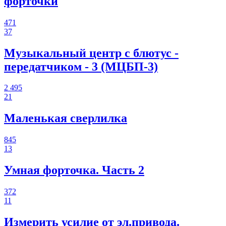
форточки
471
37
Музыкальный центр с блютус -
передатчиком - 3 (МЦБП-3)
2 495
21
Маленькая сверлилка
845
13
Умная форточка. Часть 2
372
11
Измерить усилие от эл.привода.