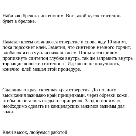
Набиваю брелок синтепоном. Вот такой кусок синтепона
будет в брелоке.
Намазал клеем оставшееся отверстие и снова жду 10 минут,
пока подсохнет клей. Заметил, что синтепон немного торчит,
вдобавок я его чуть испачкал клеем. Попытался шилом
пропихнуть синтепон глубже внутрь, так же заправить внутрь
торчащие волоски синтепона. Идеально не получилось,
конечно, клей мешал этой процедуре.
Сдавливаю края, склеивая края отверстия. До полного
высыхания зажимаю край прищепками, через обрезки кожи,
чтобы не остались следы от прищепок. Заодно понимаю,
необходимо сделать из канцелярских зажимов зажимы для
кожи.
Клей высох, любуемся работой.