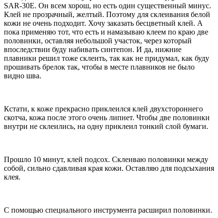
SAR-30E. Он всем хорош, но есть один существенный минус.
Клей не прозрачный, желтый. Поэтому для склеивания белой
кожи не очень подходит. Хочу заказать бесцветный клей. А
пока применяю тот, что есть и намазываю клеем по краю две
половинки, оставляя небольшой участок, через который
впоследствии буду набивать синтепон. И да, нижние
плавники решил тоже склеить, так как не придумал, как буду
прошивать брелок так, чтобы в месте плавников не было
видно шва.
Кстати, к коже прекрасно приклеился клей двухстороннего
скотча, кожа после этого очень липнет. Чтобы две половинки
внутри не склеились, на одну приклеил тонкий слой бумаги.
Прошло 10 минут, клей подсох. Склеиваю половинки между
собой, сильно сдавливая края кожи. Оставляю для подсыхания
клея.
С помощью специального инструмента расширил половинки.