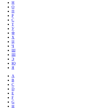
Н
О
П
Р
С
Т
У
Ф
Х
Ц
Ч
Ш
Щ
Э
Ю
Я
A
B
C
D
E
F
G
H