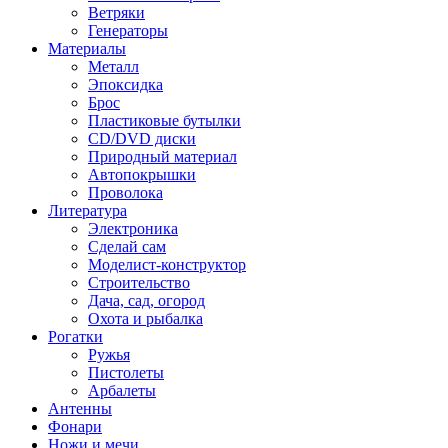
Ветряки
Генераторы
Материалы
Металл
Эпоксидка
Брос
Пластиковые бутылки
CD/DVD диски
Природный материал
Автопокрышки
Проволока
Литература
Электроника
Сделай сам
Моделист-конструктор
Строительство
Дача, сад, огород
Охота и рыбалка
Рогатки
Ружья
Пистолеты
Арбалеты
Антенны
Фонари
Ножи и мечи