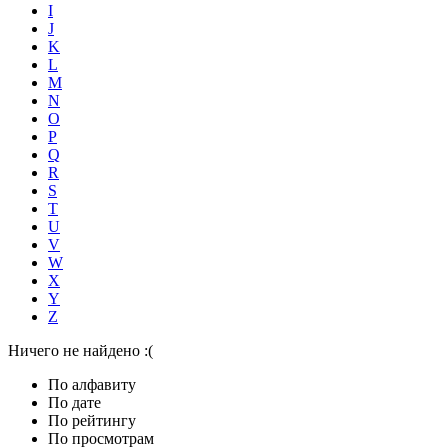
I
J
K
L
M
N
O
P
Q
R
S
T
U
V
W
X
Y
Z
Ничего не найдено :(
По алфавиту
По дате
По рейтингу
По просмотрам