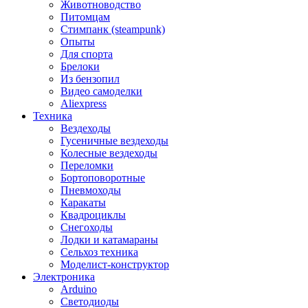
Животноводство
Питомцам
Стимпанк (steampunk)
Опыты
Для спорта
Брелоки
Из бензопил
Видео самоделки
Aliexpress
Техника
Вездеходы
Гусеничные вездеходы
Колесные вездеходы
Переломки
Бортоповоротные
Пневмоходы
Каракаты
Квадроциклы
Снегоходы
Лодки и катамараны
Сельхоз техника
Моделист-конструктор
Электроника
Arduino
Светодиоды