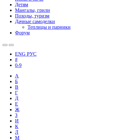
Детям
Мангалы, грили
Походы, туризм
Дачные самоделки
Теплицы и парники
Форум
ENG
РУС
#
0-9
А
Б
В
Г
Д
Е
Ж
З
И
К
Л
М