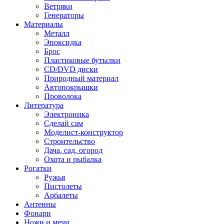
Ветряки
Генераторы
Материалы
Металл
Эпоксидка
Брос
Пластиковые бутылки
CD/DVD диски
Природный материал
Автопокрышки
Проволока
Литература
Электроника
Сделай сам
Моделист-конструктор
Строительство
Дача, сад, огород
Охота и рыбалка
Рогатки
Ружья
Пистолеты
Арбалеты
Антенны
Фонари
Ножи и мечи