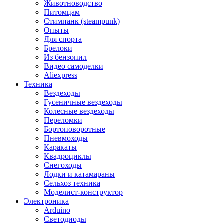
Животноводство
Питомцам
Стимпанк (steampunk)
Опыты
Для спорта
Брелоки
Из бензопил
Видео самоделки
Aliexpress
Техника
Вездеходы
Гусеничные вездеходы
Колесные вездеходы
Переломки
Бортоповоротные
Пневмоходы
Каракаты
Квадроциклы
Снегоходы
Лодки и катамараны
Сельхоз техника
Моделист-конструктор
Электроника
Arduino
Светодиоды