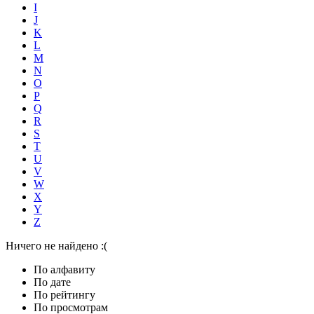
I
J
K
L
M
N
O
P
Q
R
S
T
U
V
W
X
Y
Z
Ничего не найдено :(
По алфавиту
По дате
По рейтингу
По просмотрам