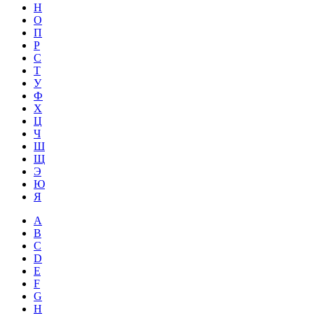
Н
О
П
Р
С
Т
У
Ф
Х
Ц
Ч
Ш
Щ
Э
Ю
Я
A
B
C
D
E
F
G
H