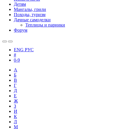
Детям
Мангалы, грили
Походы, туризм
Дачные самоделки
Теплицы и парники
Форум
ENG
РУС
#
0-9
А
Б
В
Г
Д
Е
Ж
З
И
К
Л
М