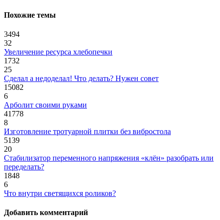
Похожие темы
3494
32
Увеличение ресурса хлебопечки
1732
25
Сделал а недоделал! Что делать? Нужен совет
15082
6
Арболит своими руками
41778
8
Изготовление тротуарной плитки без вибростола
5139
20
Стабилизатор переменного напряжения «клён» разобрать или
переделать?
1848
6
Что внутри светящихся роликов?
Добавить комментарий