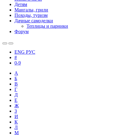
Детям
Мангалы, грили
Походы, туризм
Дачные самоделки
Теплицы и парники
Форум
ENG
РУС
#
0-9
А
Б
В
Г
Д
Е
Ж
З
И
К
Л
М