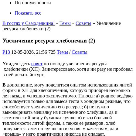
По популярности
Показать все
В гостях у Самоделкина!
»
Темы
»
Советы
» Увеличение
ресурса хлебопечки (2)
Увеличение ресурса хлебопечки (2)
P13
12-05-2026, 21:56
725
Темы
/
Советы
У
видел здесь
совет
по поводу увеличения ресурса
хлебопечки (ХП). Заинтересовало, хотя я ни разу не пробовал
в ней делать йогурт.
В
дополнение, могу поделиться опытом использования литой
формы в ХП для хлебопечения, которую приобрёл несколько
лет назад и успешно эксплуатирую. Плюсы: а) родное ведёрко
используется только для замеса теста в холодном режиме, что
способствует увеличению его ресурса; б) не нужно
выковыривать мешалку из испеченного хлебушка, да и
эстетический вид у буханки лучше; в) из-за большей
теплоёмкости литой формы, а также её размеров, хлеб
получается заметно лучше по вкусовым качествам, да и
«крыша» у него практически никогда не опадает.