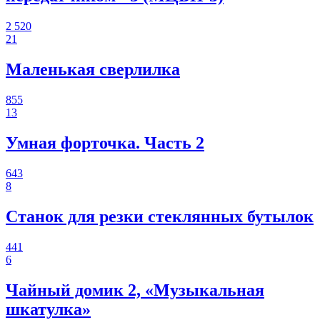
2 520
21
Маленькая сверлилка
855
13
Умная форточка. Часть 2
643
8
Станок для резки стеклянных бутылок
441
6
Чайный домик 2, «Музыкальная
шкатулка»