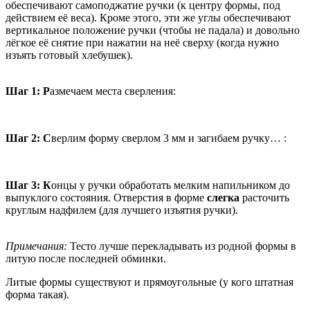
обеспечивают самоподжатие ручки (к центру формы, под
действием её веса). Кроме этого, эти же углы обеспечивают
вертикальное положение ручки (чтобы не падала) и довольно
лёгкое её снятие при нажатии на неё сверху (когда нужно
изъять готовый хлебушек).
Шаг 1: Р
азмечаем места сверления:
Шаг 2:
С
верлим форму сверлом 3 мм и загибаем ручку… :
Шаг 3:
К
онцы у ручки обработать мелким напильником до
выпуклого состояния. Отверстия в форме
слегка
расточить
круглым надфилем (для лучшего изъятия ручки).
Примечания:
Тесто лучше перекладывать из родной формы в
литую после последней обминки.
Литые формы существуют и прямоугольные (у кого штатная
форма такая).