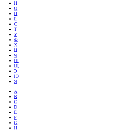
Н
О
П
Р
С
Т
У
Ф
Х
Ц
Ч
Ш
Щ
Э
Ю
Я
A
B
C
D
E
F
G
H