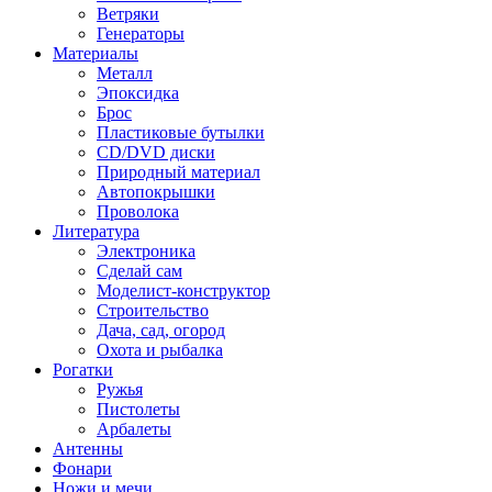
Ветряки
Генераторы
Материалы
Металл
Эпоксидка
Брос
Пластиковые бутылки
CD/DVD диски
Природный материал
Автопокрышки
Проволока
Литература
Электроника
Сделай сам
Моделист-конструктор
Строительство
Дача, сад, огород
Охота и рыбалка
Рогатки
Ружья
Пистолеты
Арбалеты
Антенны
Фонари
Ножи и мечи