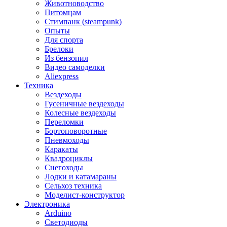
Животноводство
Питомцам
Стимпанк (steampunk)
Опыты
Для спорта
Брелоки
Из бензопил
Видео самоделки
Aliexpress
Техника
Вездеходы
Гусеничные вездеходы
Колесные вездеходы
Переломки
Бортоповоротные
Пневмоходы
Каракаты
Квадроциклы
Снегоходы
Лодки и катамараны
Сельхоз техника
Моделист-конструктор
Электроника
Arduino
Светодиоды