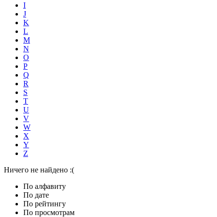
I
J
K
L
M
N
O
P
Q
R
S
T
U
V
W
X
Y
Z
Ничего не найдено :(
По алфавиту
По дате
По рейтингу
По просмотрам