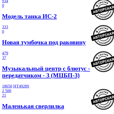
934
0
Модель танка ИС-2
333
0
Новая тумбочка под раковину
479
37
Музыкальный центр с блютус -
передатчиком - 3 (МЦБП-3)
18650
HT4928S
2 500
21
Маленькая сверлилка