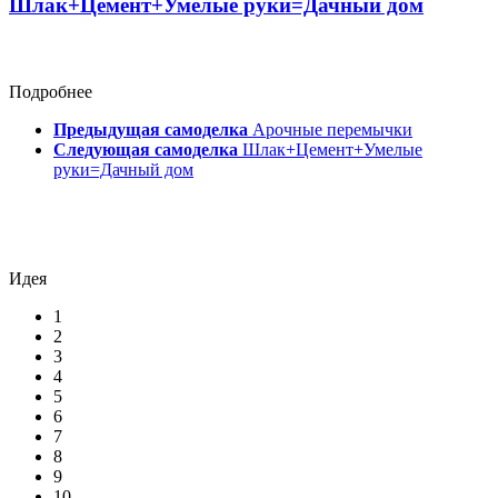
Шлак+Цемент+Умелые руки=Дачный дом
Подробнее
Предыдущая самоделка
Арочные перемычки
Следующая самоделка
Шлак+Цемент+Умелые
руки=Дачный дом
Идея
1
2
3
4
5
6
7
8
9
10