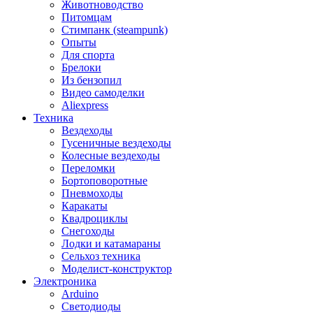
Животноводство
Питомцам
Стимпанк (steampunk)
Опыты
Для спорта
Брелоки
Из бензопил
Видео самоделки
Aliexpress
Техника
Вездеходы
Гусеничные вездеходы
Колесные вездеходы
Переломки
Бортоповоротные
Пневмоходы
Каракаты
Квадроциклы
Снегоходы
Лодки и катамараны
Сельхоз техника
Моделист-конструктор
Электроника
Arduino
Светодиоды