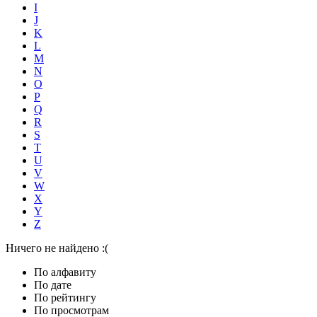
I
J
K
L
M
N
O
P
Q
R
S
T
U
V
W
X
Y
Z
Ничего не найдено :(
По алфавиту
По дате
По рейтингу
По просмотрам