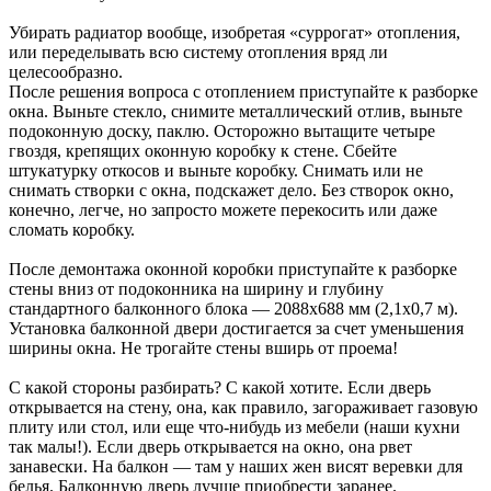
Убирать радиатор вообще, изобретая «суррогат» отопления,
или переделывать всю систему отопления вряд ли
целесообразно.
После решения вопроса с отоплением приступайте к разборке
окна. Выньте стекло, снимите металлический отлив, выньте
подоконную доску, паклю. Осторожно вытащите четыре
гвоздя, крепящих оконную коробку к стене. Сбейте
штукатурку откосов и выньте коробку. Снимать или не
снимать створки с окна, подскажет дело. Без створок окно,
конечно, легче, но запросто можете перекосить или даже
сломать коробку.
После демонтажа оконной коробки приступайте к разборке
стены вниз от подоконника на ширину и глубину
стандартного балконного блока — 2088x688 мм (2,1x0,7 м).
Установка балконной двери достигается за счет уменьшения
ширины окна. Не трогайте стены вширь от проема!
С какой стороны разбирать? С какой хотите. Если дверь
открывается на стену, она, как правило, загораживает газовую
плиту или стол, или еще что-нибудь из мебели (наши кухни
так малы!). Если дверь открывается на окно, она рвет
занавески. На балкон — там у наших жен висят веревки для
белья. Балконную дверь лучше приобрести заранее.