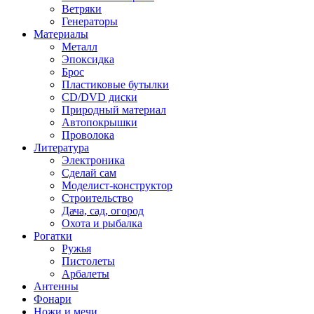
Ветряки
Генераторы
Материалы
Металл
Эпоксидка
Брос
Пластиковые бутылки
CD/DVD диски
Природный материал
Автопокрышки
Проволока
Литература
Электроника
Сделай сам
Моделист-конструктор
Строительство
Дача, сад, огород
Охота и рыбалка
Рогатки
Ружья
Пистолеты
Арбалеты
Антенны
Фонари
Ножи и мечи