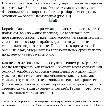
И в зависимости от того, какая это дверь — левая или правая,
решите, с какой стороны вы будете ее ставить. Проем под
балконный блок в кирпичной стене разбирается скарпелью, в
бетонной — отбойным молотком (рис. 10).
Коробка балконной двери устанавливается в проем вместе с
полотном (во избежание перекоса). Ее вертикальность
проверяется отвесом. Закрепляют коробку четырьмя гвоздями.
Два гвоздя — в старые пробки, два — внизу, в новые,
специально подготовленные. Приставьте в проем старый
оконный блок, отчеркните на горизонтальных брусках черту,
по которую нужно заузить блок.
Как перевязать оконный блок с уменьшением размера? Это
все не так страшно, как кажется. Очистите места сопряжений
оконной коробки со стороны уменьшения от краски. Если
углы сопряжения соединены металлическими уголками,
спилите их; если стоит деревянный нагель, высверлите его.
(Нагель — деревянная палочка круглого или прямоугольного
сечения; служит для скрепления деталей. Гвоздь — это тоже
нагель, только металлический.)
Теперь осторожно разъедините сопрягаемые детали. Только
осторожно, не сломайте, они могут быть еще и на клею. После