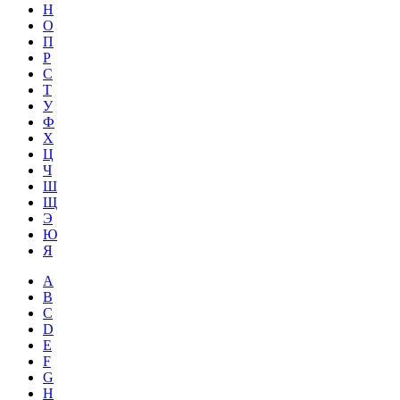
Н
О
П
Р
С
Т
У
Ф
Х
Ц
Ч
Ш
Щ
Э
Ю
Я
A
B
C
D
E
F
G
H