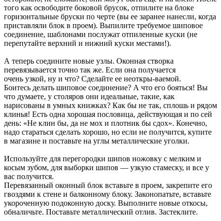
того как освободите боковой брусок, отпилите на блоке
горизонтальные бруски по черте (вы ее заранее нанесли, когда
приставляли блок в проем). Выпилите требуемое шиповое
соединение, шаблонами послужат отпиленные куски (не
перепутайте верхний и нижний куски местами!).
А теперь соедините новые узлы. Оконная створка
перевязывается точно так же. Если она получается
очень узкой, ну и что? Сделайте ее неоткры-ваемой.
Боитесь делать шиповое соединение? А что его бояться! Вы
что думаете, у столяров они идеальные, такие, как
нарисованы в умных книжках? Как бы не так, сплошь и рядом
клинья! Есть одна хорошая пословица, действующая и по сей
день: «Не клин бы, да не мох и плотник бы сдох». Конечно,
надо стараться сделать хорошо, но если не получится, купите
в магазине и поставьте на углы металлические уголки.
Используйте для перегородки шипов ножовку с мелким и
косым зубом, для выборки шипов — узкую стамеску, и все у
вас получится.
Перевязанный оконный блок вставьте в проем, закрепите его
гвоздями к стене и балконному блоку. Законопатьте, вставьте
укороченную подоконную доску. Выполните новые откосы,
обналичьте. Поставьте металлический отлив. Застеклите.