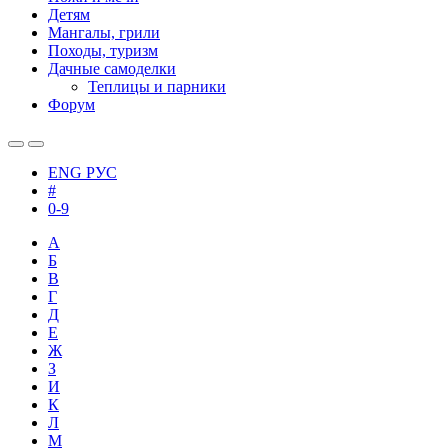
Детям
Мангалы, грили
Походы, туризм
Дачные самоделки
Теплицы и парники
Форум
ENG
РУС
#
0-9
А
Б
В
Г
Д
Е
Ж
З
И
К
Л
М