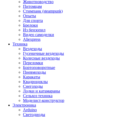
Животноводство
Питомцам
Стимпанк (steampunk)
Опыты
Для спорта
Брелоки
Из бензопил
Видео самоделки
Aliexpress
Техника
Вездеходы
Гусеничные вездеходы
Колесные вездеходы
Переломки
Бортоповоротные
Пневмоходы
Каракаты
Квадроциклы
Снегоходы
Лодки и катамараны
Сельхоз техника
Моделист-конструктор
Электроника
Arduino
Светодиоды