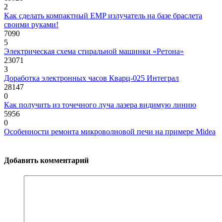
2
Как сделать компактный EMP излучатель на базе браслета
своими руками!
7090
5
Электрическая схема стиральной машинки «Ретона»
23071
3
Доработка электронных часов Кварц-025 Интеграл
28147
0
Как получить из точечного луча лазера видимую линию
5956
0
Особенности ремонта микроволновой печи на примере Midea
Добавить комментарий