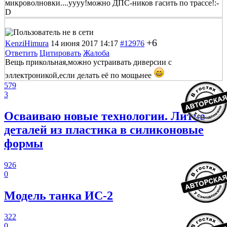
микроволновки....уууу!можно ДПС-ников гасить по трассе!:-
D
+6
KenziHimura
14 июня 2017 14:17
#12976
Ответить
Цитировать
Жалоба
Вещь прикольная,можно устраивать диверсии с
эллектроникой,если делать её по мощьнее
579
3
Осваиваю новые технологии. Литье
деталей из пластика в силиконовые
формы
926
0
Модель танка ИС-2
322
0