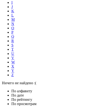
I
J
K
L
M
N
O
P
Q
R
S
T
U
V
W
X
Y
Z
Ничего не найдено :(
По алфавиту
По дате
По рейтингу
По просмотрам