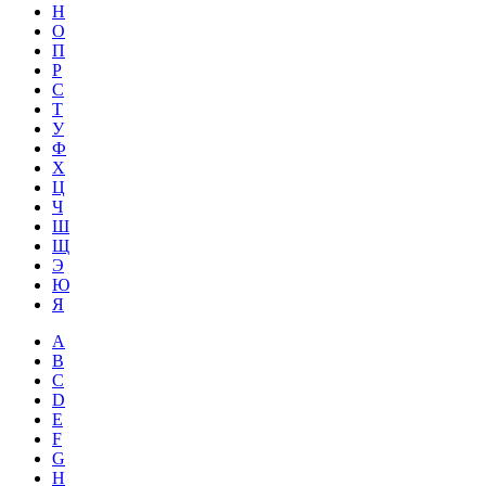
Н
О
П
Р
С
Т
У
Ф
Х
Ц
Ч
Ш
Щ
Э
Ю
Я
A
B
C
D
E
F
G
H