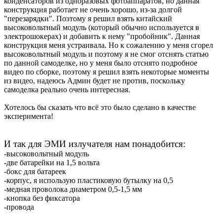
конденсаторов из одноразовых фотоаппаратов, но данная
конструкция работает не очень хорошо, из-за долгой
"перезарядки". Поэтому я решил взять китайский
высоковольтный модуль (который обычно используется в
электрошокерах) и добавить к нему "пробойник". Данная
конструкция меня устраивала. Но к сожалению у меня сгорел
высоковольтный модуль и поэтому я не смог отснять статью
по данной самоделке, но у меня было отснято подробное
видео по сборке, поэтому я решил взять некоторые моменты
из видео, надеюсь Админ будет не против, поскольку
самоделка реально очень интересная.
Хотелось бы сказать что всё это было сделано в качестве
эксперимента!
И так для ЭМИ излучателя нам понадобится:
-высоковольтный модуль
-две батарейки на 1,5 вольта
-бокс для батареек
-корпус, я использую пластиковую бутылку на 0,5
-медная проволока диаметром 0,5-1,5 мм
-кнопка без фиксатора
-провода