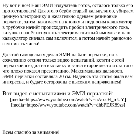
Ну вот и всё! Наш ЭМИ излучатель готов, осталось только его
протестировать! Для этого берём старый калькулятор, убираем
ценную электронику и желательно одеваем резиновые
перчатки, затем нажимаем на кнопку и подносим калькулятор,
в трубочке начнёт происходить пробои электрического тока,
катушка начнёт испускать электромагнитный импульс и наш
калькулятор сначала сам включится, а потом начнёт рандомно
сам писать числа!
До этой самоделки я делал ЭМИ на базе перчатки, но к
сожалению отснял только видео испытаний, кстати с этой
перчаткой я ездил на выставку и занял второе место из-за того
что плохо показал презентацию. Максимальная дальность
ЭМИ перчатки составляла 20 см. Надеюсь эта статья была вам
интересна, и будьте осторожны с высоким напряжением!
Вот видео с испытаниями и ЭМИ перчаткой:
[media=https://www.youtube.com/watch?v=nAo-cH_rcUY]
[media=https://www.youtube.com/watch?v=dhbPEJK89zs]
Всем спасибо за внимание!