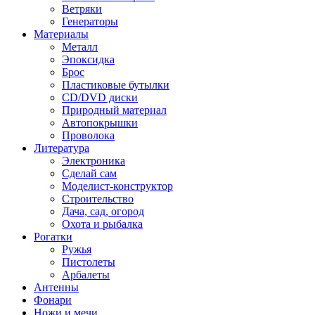
Ветряки
Генераторы
Материалы
Металл
Эпоксидка
Брос
Пластиковые бутылки
CD/DVD диски
Природный материал
Автопокрышки
Проволока
Литература
Электроника
Сделай сам
Моделист-конструктор
Строительство
Дача, сад, огород
Охота и рыбалка
Рогатки
Ружья
Пистолеты
Арбалеты
Антенны
Фонари
Ножи и мечи