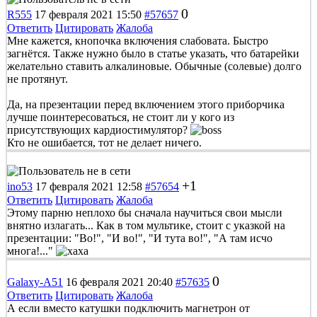
0
R555
17 февраля 2021 15:50
#57657
Ответить
Цитировать
Жалоба
Мне кажется, кнопочка включения слабовата. Быстро
загнётся. Также нужно было в статье указать, что батарейки
желательно ставить алкалиновые. Обычные (солевые) долго
не протянут.
Да, на презентации перед включением этого приборчика
лучше поинтересоваться, не стоит ли у кого из
присутствующих кардиостимулятор?
Кто не ошибается, тот не делает ничего.
+1
ino53
17 февраля 2021 12:58
#57654
Ответить
Цитировать
Жалоба
Этому парню неплохо бы сначала научиться свои мысли
внятно излагать... Как в том мультике, стоит с указкой на
презентации: "Во!", "И во!", "И тута во!", "А там исчо
многа!..."
0
Galaxy-A51
16 февраля 2021 20:40
#57635
Ответить
Цитировать
Жалоба
А если вместо катушки подключить магнетрон от