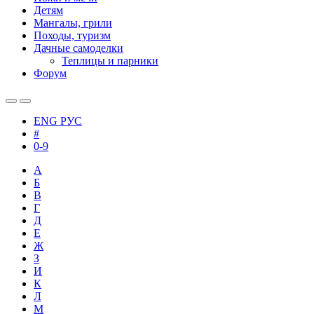
Детям
Мангалы, грили
Походы, туризм
Дачные самоделки
Теплицы и парники
Форум
ENG
РУС
#
0-9
А
Б
В
Г
Д
Е
Ж
З
И
К
Л
М