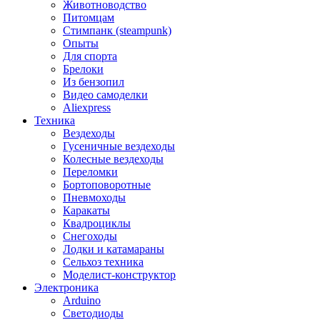
Животноводство
Питомцам
Стимпанк (steampunk)
Опыты
Для спорта
Брелоки
Из бензопил
Видео самоделки
Aliexpress
Техника
Вездеходы
Гусеничные вездеходы
Колесные вездеходы
Переломки
Бортоповоротные
Пневмоходы
Каракаты
Квадроциклы
Снегоходы
Лодки и катамараны
Сельхоз техника
Моделист-конструктор
Электроника
Arduino
Светодиоды