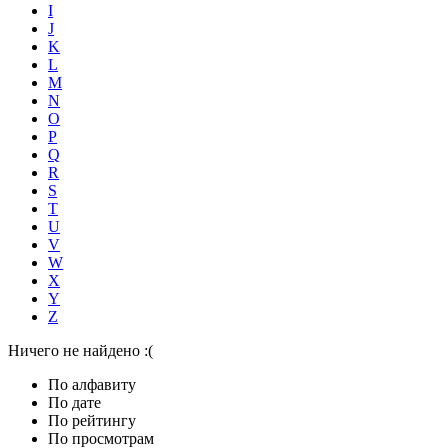
I
J
K
L
M
N
O
P
Q
R
S
T
U
V
W
X
Y
Z
Ничего не найдено :(
По алфавиту
По дате
По рейтингу
По просмотрам