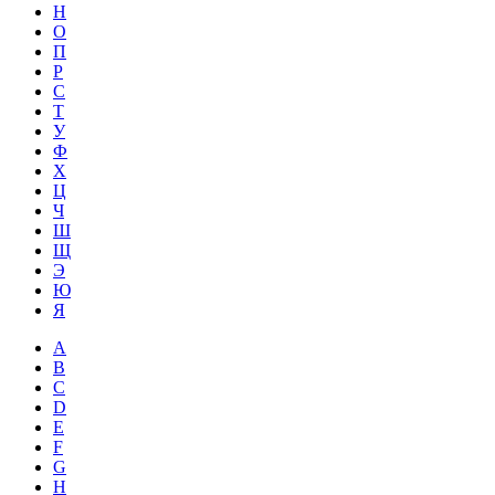
Н
О
П
Р
С
Т
У
Ф
Х
Ц
Ч
Ш
Щ
Э
Ю
Я
A
B
C
D
E
F
G
H