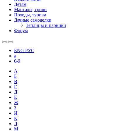
Детям
Мангалы, грили
Походы, туризм
Дачные самоделки
Теплицы и парники
Форум
ENG
РУС
#
0-9
А
Б
В
Г
Д
Е
Ж
З
И
К
Л
М