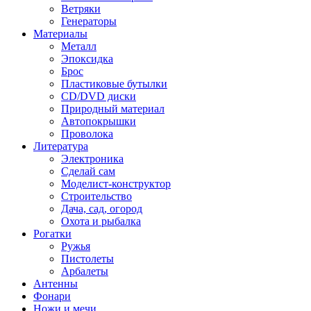
Ветряки
Генераторы
Материалы
Металл
Эпоксидка
Брос
Пластиковые бутылки
CD/DVD диски
Природный материал
Автопокрышки
Проволока
Литература
Электроника
Сделай сам
Моделист-конструктор
Строительство
Дача, сад, огород
Охота и рыбалка
Рогатки
Ружья
Пистолеты
Арбалеты
Антенны
Фонари
Ножи и мечи