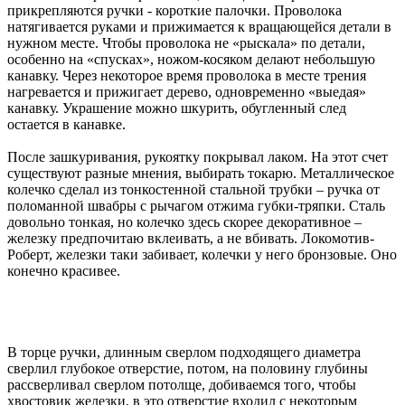
прикрепляются ручки - короткие палочки. Проволока
натягивается руками и прижимается к вращающейся детали в
нужном месте. Чтобы проволока не «рыскала» по детали,
особенно на «спусках», ножом-косяком делают небольшую
канавку. Через некоторое время проволока в месте трения
нагревается и прижигает дерево, одновременно «выедая»
канавку. Украшение можно шкурить, обугленный след
остается в канавке.
После зашкуривания, рукоятку покрывал лаком. На этот счет
существуют разные мнения, выбирать токарю. Металлическое
колечко сделал из тонкостенной стальной трубки – ручка от
поломанной швабры с рычагом отжима губки-тряпки. Сталь
довольно тонкая, но колечко здесь скорее декоративное –
железку предпочитаю вклеивать, а не вбивать. Локомотив-
Роберт, железки таки забивает, колечки у него бронзовые. Оно
конечно красивее.
В торце ручки, длинным сверлом подходящего диаметра
сверлил глубокое отверстие, потом, на половину глубины
рассверливал сверлом потолще, добиваемся того, чтобы
хвостовик железки, в это отверстие входил с некоторым