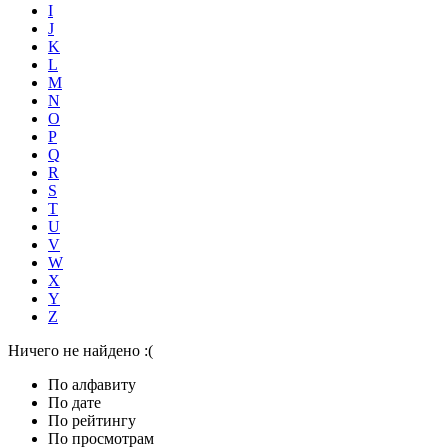
I
J
K
L
M
N
O
P
Q
R
S
T
U
V
W
X
Y
Z
Ничего не найдено :(
По алфавиту
По дате
По рейтингу
По просмотрам