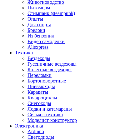
Животноводство
Питомцам
Стимпанк (steampunk)
Опыты
Для спорта
Брелоки
Из бензопил
Видео самоделки
Aliexpress
Техника
Вездеходы
Гусеничные вездеходы
Колесные вездеходы
Переломки
Бортоповоротные
Пневмоходы
Каракаты
Квадроциклы
Снегоходы
Лодки и катамараны
Сельхоз техника
Моделист-конструктор
Электроника
Arduino
Светодиоды