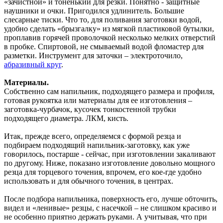
«зачистной» и тоненький для резки. Понятно - защитные
наушники и очки. Пригодился удлинитель. Большие
слесарные тиски. Что то, для поливания заготовки водой,
удобно сделать «брызгалку» из мягкой пластиковой бутылки,
проплавив горячей проволочкой несколько мелких отверстий
в пробке. Спиртовой, не смываемый водой фломастер для
разметки. Инструмент для заточки – электроточило,
абразивный круг
.
Материалы.
Собственно сам напильник, подходящего размера и профиля,
готовая рукоятка или материалы для ее изготовления –
заготовка-чурбачок, кусочек тонкостенной трубки
подходящего диаметра. ЛКМ, кисть.
Итак, прежде всего, определяемся с формой резца и
подбираем подходящий напильник-заготовку, как уже
говорилось, постарше - сейчас, при изготовлении закаливают
по другому. Ниже, показано изготовление довольно мощного
резца для торцевого точения, впрочем, его кое-где удобно
использовать и для обычного точения, в центрах.
После подбора напильника, поверхность его, лучше обточить,
видел и «ленивые» резцы, с насечкой – не слишком красиво и
не особенно приятно держать руками. А учитывая, что при