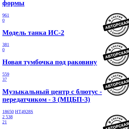
формы
961
0
Модель танка ИС-2
381
0
Новая тумбочка под раковину
559
37
Музыкальный центр с блютус -
передатчиком - 3 (МЦБП-3)
18650
HT4928S
2 538
21