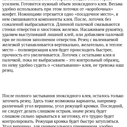
усилием. Готовится нужный объем эпоксидного клея. Весьма
удобно использовать при этом лоточки от «коробочных»
конфет. Ножницами отрезается одно «посадочное место», в
нем смешиваются компоненты клея. После, лоточек без
сожалений выбрасывается. Длинной палочкой смазываются
стенки отверстия и хвостовик железки. Насаживаем рукоятку,
удаляем выступивший лишний клей, или добавляем палочкой
при не полном заполнении отверстия. Резец с вклеиваемой
железкой устанавливается вертикально, желательно, в теплое
место – полимеризация клея будет происходить быстрее,
прочность его увеличивается. Лоточек с остатками клея и
палочкой, пока не выбрасываем – это контрольный образец,
по нему удобно судить о «схватывании» клея, не тревожа наш
резец.
После полного застывания эпоксидного клея, осталось только
заточить резец. Здесь тоже возможны варианты, например
различный угол вершины, угол режущей кромки. Последний,
не следует делать слишком острым, иначе резец будет
слишком сильно зарываться в заготовку, его трудно будет
контролировать. Режущая кромка будет быстро затупляться.
Угол вершины, для универсального применения, удобно