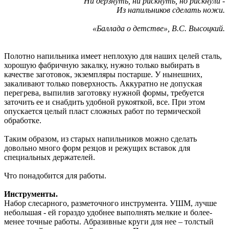
Ни дерзнуть, ни рискнуть, но рискнули -
Из напильников сделать ножи.
«Баллада о детстве», В.С. Высоцкий.
Полотно напильника имеет неплохую для наших целей сталь,
хорошую фабричную закалку, нужно только выбирать в
качестве заготовок, экземпляры постарше. У нынешних,
закаливают только поверхность. Аккуратно не допуская
перегрева, выпилив заготовку нужной формы, требуется
заточить ее и снабдить удобной рукояткой, все. При этом
опускается целый пласт сложных работ по термической
обработке.
Таким образом, из старых напильников можно сделать
довольно много форм резцов и режущих вставок для
специальных держателей.
Что понадобится для работы.
Инструменты.
Набор слесарного, разметочного инструмента. УШМ, лучше
небольшая - ей гораздо удобнее выполнять мелкие и более-
менее точные работы. Абразивные круги для нее – толстый