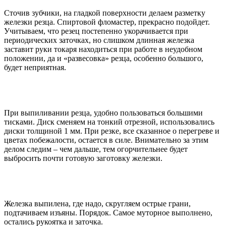
Сточив зубчики, на гладкой поверхности делаем разметку
железки резца. Спиртовой фломастер, прекрасно подойдет.
Учитываем, что резец постепенно укорачивается при
периодических заточках, но слишком длинная железка
заставит руки токаря находиться при работе в неудобном
положении, да и «развесовка» резца, особенно большого,
будет неприятная.
При выпиливании резца, удобно пользоваться большими
тисками. Диск сменяем на тонкий отрезной, использовались
диски толщиной 1 мм. При резке, все сказанное о перегреве и
цветах побежалости, остается в силе. Внимательно за этим
делом следим – чем дальше, тем огорчительнее будет
выбросить почти готовую заготовку железки.
Железка выпилена, где надо, скругляем острые грани,
подтачиваем изъяны. Порядок. Самое муторное выполнено,
остались рукоятка и заточка.