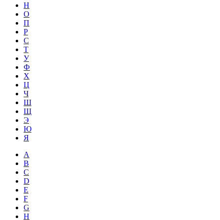
Н
О
П
Р
С
Т
У
Ф
Х
Ц
Ч
Ш
Щ
Э
Ю
Я
A
B
C
D
E
F
G
H