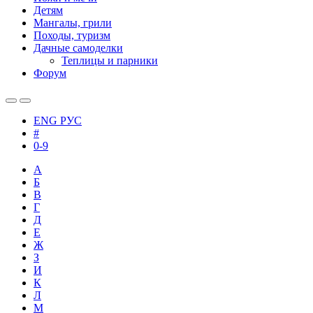
Детям
Мангалы, грили
Походы, туризм
Дачные самоделки
Теплицы и парники
Форум
ENG
РУС
#
0-9
А
Б
В
Г
Д
Е
Ж
З
И
К
Л
М