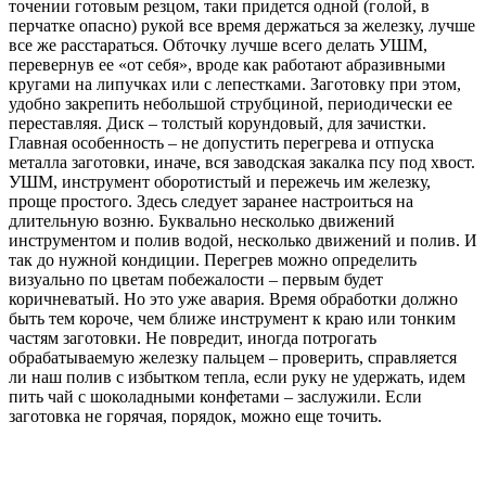
точении готовым резцом, таки придется одной (голой, в
перчатке опасно) рукой все время держаться за железку, лучше
все же расстараться. Обточку лучше всего делать УШМ,
перевернув ее «от себя», вроде как работают абразивными
кругами на липучках или с лепестками. Заготовку при этом,
удобно закрепить небольшой струбциной, периодически ее
переставляя. Диск – толстый корундовый, для зачистки.
Главная особенность – не допустить перегрева и отпуска
металла заготовки, иначе, вся заводская закалка псу под хвост.
УШМ, инструмент оборотистый и пережечь им железку,
проще простого. Здесь следует заранее настроиться на
длительную возню. Буквально несколько движений
инструментом и полив водой, несколько движений и полив. И
так до нужной кондиции. Перегрев можно определить
визуально по цветам побежалости – первым будет
коричневатый. Но это уже авария. Время обработки должно
быть тем короче, чем ближе инструмент к краю или тонким
частям заготовки. Не повредит, иногда потрогать
обрабатываемую железку пальцем – проверить, справляется
ли наш полив с избытком тепла, если руку не удержать, идем
пить чай с шоколадными конфетами – заслужили. Если
заготовка не горячая, порядок, можно еще точить.