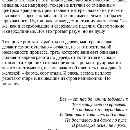
изделия, как например, токарные штучки со смещенным
центром вращения, представляют интерес далеко не у всех и
выглядят скорее как забавный эксперимент, чем как образец
прекрасного. Ну, или как этакая демонстрация мастерства. Так
же, как и сверхбольшие и сверхмалые изделия. Сверх тонкие
и сверхдлинные. Все это трогает разум, но не душу.
Токарные резцы для работы по дереву, мастера нередко,
делают самостоятельно – отчасти, из за относительной
несложности процесса, треть которого занимает близкая и
родная токарная работа по дереву, отчасти из за высокой
стоимости хороших готовых резцов. При конструировании
такого инструмента, весьма важно обзавестись подходящей
железкой – форма, сорт стали. И здесь, весьма неплохо
работают старые, вышедшие из строя напильники. По
металлу.
Все — от нас до почти годовалых
Толковищу вели до кровянки,
А в подвалах и полуподвалах
Ребятишкам хотелось под танки.
Не досталось им даже по пуле,
В ремеслухе живи не тужи.