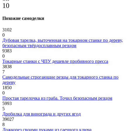
10
Похожие самоделки
3102
0
Дубовая тарелка, выточенная на токарном станке по дереву,
безопасным твёрдосплавным резцом
9383
0
Токарные станки с ЧПУ дешевле пробивного пресса
3838
7
Самодельные строгающие резцы для токарного станка по
дереву
1850
0
Простая тарелочка из граба. Точил безопасным резцом
5993
5
Дробилка для винограда и других ягод
39027
8
Ложкорез своими руками из гаечного ключа