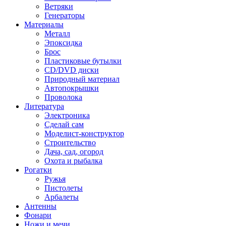
Ветряки
Генераторы
Материалы
Металл
Эпоксидка
Брос
Пластиковые бутылки
CD/DVD диски
Природный материал
Автопокрышки
Проволока
Литература
Электроника
Сделай сам
Моделист-конструктор
Строительство
Дача, сад, огород
Охота и рыбалка
Рогатки
Ружья
Пистолеты
Арбалеты
Антенны
Фонари
Ножи и мечи